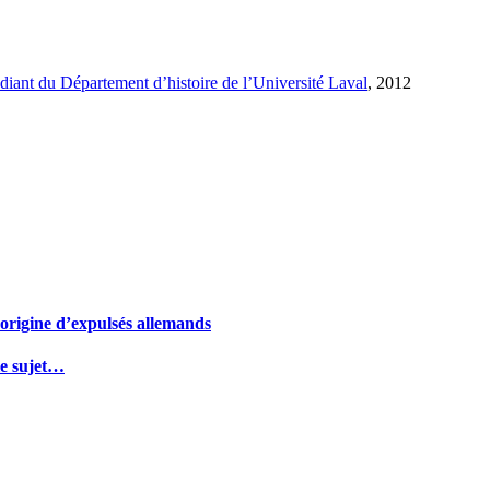
udiant du Département d’histoire de l’Université Laval
, 2012
d’origine d’expulsés allemands
 le sujet…