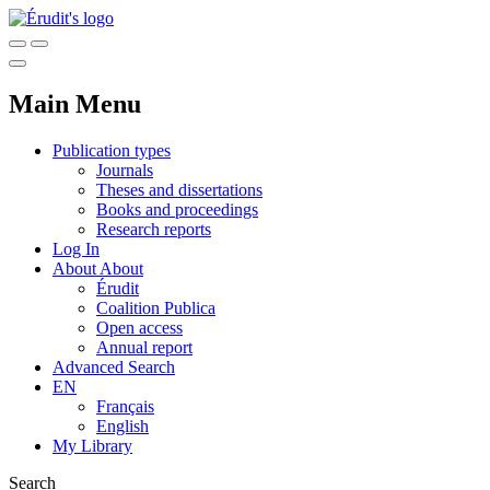
Main Menu
Publication types
Journals
Theses and dissertations
Books and proceedings
Research reports
Log In
About
About
Érudit
Coalition Publica
Open access
Annual report
Advanced Search
EN
Français
English
My Library
Search