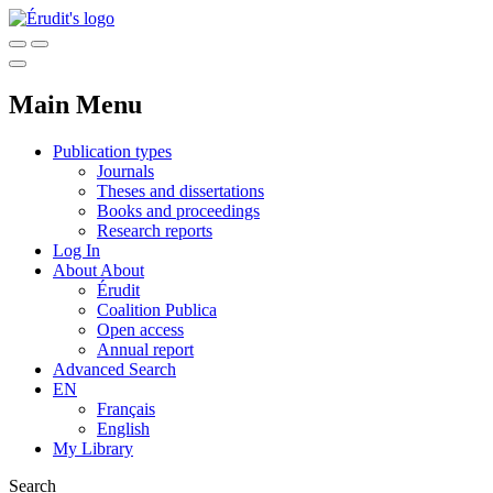
Main Menu
Publication types
Journals
Theses and dissertations
Books and proceedings
Research reports
Log In
About
About
Érudit
Coalition Publica
Open access
Annual report
Advanced Search
EN
Français
English
My Library
Search