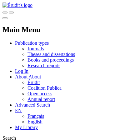
Main Menu
Publication types
Journals
Theses and dissertations
Books and proceedings
Research reports
Log In
About
About
Érudit
Coalition Publica
Open access
Annual report
Advanced Search
EN
Français
English
My Library
Search