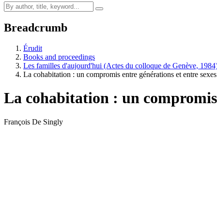
Breadcrumb
Érudit
Books and proceedings
Les familles d'aujourd'hui (Actes du colloque de Genève, 1984
La cohabitation : un compromis entre générations et entre sexes
La cohabitation : un compromis 
François De Singly