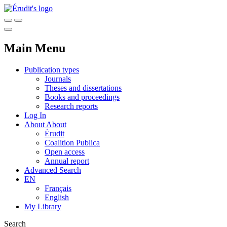
Main Menu
Publication types
Journals
Theses and dissertations
Books and proceedings
Research reports
Log In
About
About
Érudit
Coalition Publica
Open access
Annual report
Advanced Search
EN
Français
English
My Library
Search