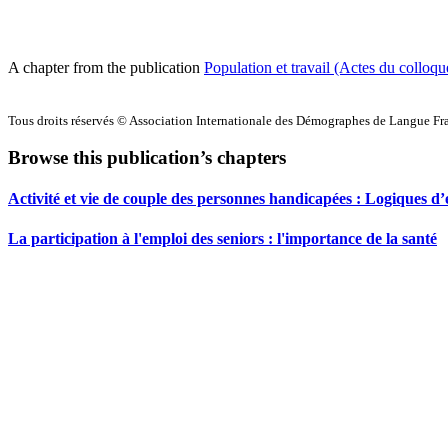
A chapter from the publication
Population et travail (Actes du colloq
Tous droits réservés © Association Internationale des Démographes de Langue F
Browse this publication’s chapters
Activité et vie de couple des personnes handicapées : Logiques d’e
La participation à l'emploi des seniors : l'importance de la santé