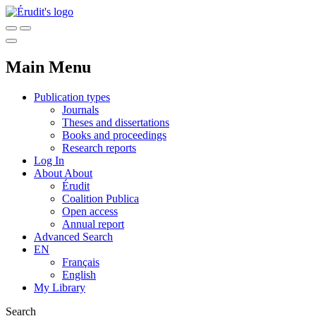
Main Menu
Publication types
Journals
Theses and dissertations
Books and proceedings
Research reports
Log In
About
About
Érudit
Coalition Publica
Open access
Annual report
Advanced Search
EN
Français
English
My Library
Search