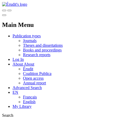
Main Menu
Publication types
Journals
Theses and dissertations
Books and proceedings
Research reports
Log In
About
About
Érudit
Coalition Publica
Open access
Annual report
Advanced Search
EN
Français
English
My Library
Search