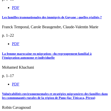
PDF
Les familles transnationales des immigrés de Guyane : quelles réalités ?
Franck Temporal, Carole Beaugendre, Claude-Valentin Marie
p. 1–22
PDF
La femme marocaine en migration : du regroupement familial à
l’émigration autonome et individuelle
Mohamed Khachani
p. 1–17
PDF
Vulnérabilités environnementales et stratégies migratoires des familles dans
les communautés rurales de la région de Puno (lac Titicaca, Pérou)
Robin Cavagnoud