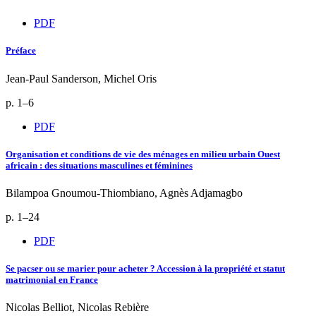
PDF
Préface
Jean-Paul Sanderson, Michel Oris
p. 1–6
PDF
Organisation et conditions de vie des ménages en milieu urbain Ouest
africain : des situations masculines et féminines
Bilampoa Gnoumou-Thiombiano, Agnès Adjamagbo
p. 1–24
PDF
Se pacser ou se marier pour acheter ? Accession à la propriété et statut
matrimonial en France
Nicolas Belliot, Nicolas Rebière