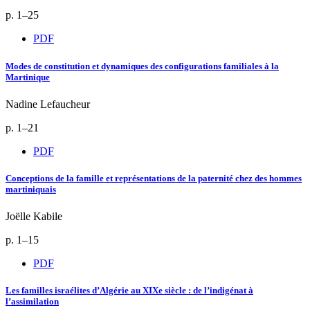
p. 1–25
PDF
Modes de constitution et dynamiques des configurations familiales à la
Martinique
Nadine Lefaucheur
p. 1–21
PDF
Conceptions de la famille et représentations de la paternité chez des hommes
martiniquais
Joëlle Kabile
p. 1–15
PDF
Les familles israélites d’Algérie au XIXe siècle : de l’indigénat à
l’assimilation