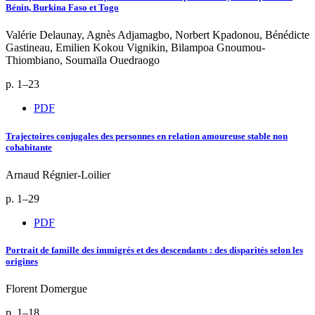
Bénin, Burkina Faso et Togo
Valérie Delaunay, Agnès Adjamagbo, Norbert Kpadonou, Bénédicte
Gastineau, Emilien Kokou Vignikin, Bilampoa Gnoumou-
Thiombiano, Soumaïla Ouedraogo
p. 1–23
PDF
Trajectoires conjugales des personnes en relation amoureuse stable non
cohabitante
Arnaud Régnier-Loilier
p. 1–29
PDF
Portrait de famille des immigrés et des descendants : des disparités selon les
origines
Florent Domergue
p. 1–18