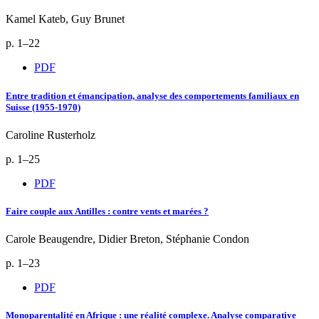
Kamel Kateb, Guy Brunet
p. 1–22
PDF
Entre tradition et émancipation, analyse des comportements familiaux en
Suisse (1955-1970)
Caroline Rusterholz
p. 1–25
PDF
Faire couple aux Antilles : contre vents et marées ?
Carole Beaugendre, Didier Breton, Stéphanie Condon
p. 1–23
PDF
Monoparentalité en Afrique : une réalité complexe. Analyse comparative