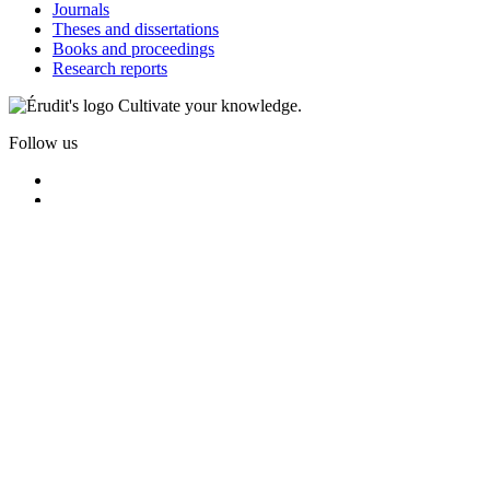
Journals
Theses and dissertations
Books and proceedings
Research reports
Cultivate your knowledge.
Follow us
Privacy policy
Cookie policy
Terms and conditions
© 2026 Érudit Consortium