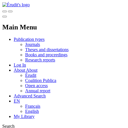
Main Menu
Publication types
Journals
Theses and dissertations
Books and proceedings
Research reports
Log In
About
About
Érudit
Coalition Publica
Open access
Annual report
Advanced Search
EN
Français
English
My Library
Search