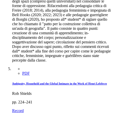
degli spazi (compresi quelli universitari) nel consolidare le
forme di oppressione. Rifacendomi alla pedagogia critica di
Freire (2018; 2014), alla pedagogia femminista e impegnata di
Bell Hooks (2020; 2022; 2023) e alle pedagogie guerrigliere
di Borghi (2020), ho proposto all* student* di siglare quello
che ho chiamato il "patto per la costruzione collettiva di
un'aula di geografia". Il patto consiste in quattro punti:
creazione di una comunità di apprendimento; in-
disciplinamento del corpo; personalizzazione e
soggettivazione del sapere; circolazione del pensiero critico.
Dopo aver discusso ogni punto, rifletto sui commenti ricevuti
dall* student* alla fine del corso per capire come le pedagogie
critiche, femministe, impegnate e guérillères siano state
percepite dalla classe.
PDF
Ambiguity, Household and the Global Intimate in the Work of Henri Lefebvre
Rob Shields
pp. 224–241
Record