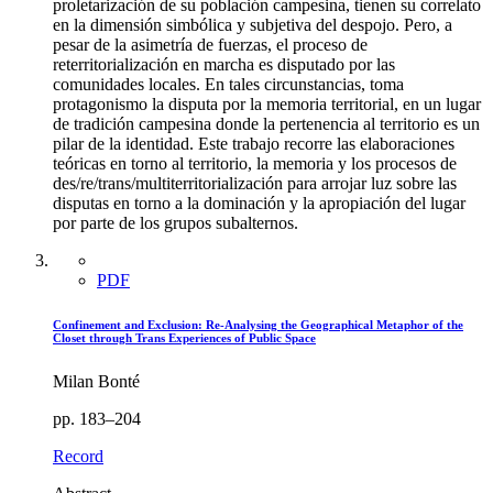
proletarización de su población campesina, tienen su correlato
en la dimensión simbólica y subjetiva del despojo. Pero, a
pesar de la asimetría de fuerzas, el proceso de
reterritorialización en marcha es disputado por las
comunidades locales. En tales circunstancias, toma
protagonismo la disputa por la memoria territorial, en un lugar
de tradición campesina donde la pertenencia al territorio es un
pilar de la identidad. Este trabajo recorre las elaboraciones
teóricas en torno al territorio, la memoria y los procesos de
des/re/trans/multiterritorialización para arrojar luz sobre las
disputas en torno a la dominación y la apropiación del lugar
por parte de los grupos subalternos.
PDF
Confinement and Exclusion: Re-Analysing the Geographical Metaphor of the
Closet through Trans Experiences of Public Space
Milan Bonté
pp. 183–204
Record