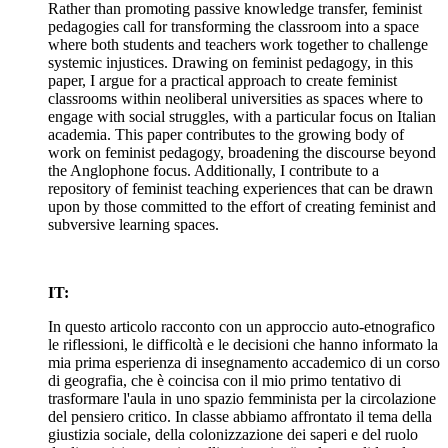
Rather than promoting passive knowledge transfer, feminist
pedagogies call for transforming the classroom into a space
where both students and teachers work together to challenge
systemic injustices. Drawing on feminist pedagogy, in this
paper, I argue for a practical approach to create feminist
classrooms within neoliberal universities as spaces where to
engage with social struggles, with a particular focus on Italian
academia. This paper contributes to the growing body of
work on feminist pedagogy, broadening the discourse beyond
the Anglophone focus. Additionally, I contribute to a
repository of feminist teaching experiences that can be drawn
upon by those committed to the effort of creating feminist and
subversive learning spaces.
IT:
In questo articolo racconto con un approccio auto-etnografico
le riflessioni, le difficoltà e le decisioni che hanno informato la
mia prima esperienza di insegnamento accademico di un corso
di geografia, che è coincisa con il mio primo tentativo di
trasformare l'aula in uno spazio femminista per la circolazione
del pensiero critico. In classe abbiamo affrontato il tema della
giustizia sociale, della colonizzazione dei saperi e del ruolo