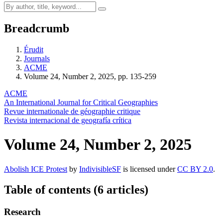
Breadcrumb
Érudit
Journals
ACME
Volume 24, Number 2, 2025, pp. 135-259
ACME
An International Journal for Critical Geographies
Revue internationale de géographie critique
Revista internacional de geografía crítica
Volume 24, Number 2, 2025
Abolish ICE Protest
by
IndivisibleSF
is licensed under
CC BY 2.0
.
Table of contents (6 articles)
Research