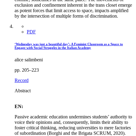
exclusion and confinement inherent in the trans closet emerge
as potent forces that limit access to space, impacts amplified
by the intersection of multiple forms of discrimination.
PDF
‘Wednesday was just a beautiful day’: A Feminist Classroom as a Space to
Engage with Social Struggles in the Italian Academy
alice salimbeni
pp. 205–223
Record
Abstract
EN:
Passive academic education undermines students’ authority to
voice their opinions and, consequently, limits their ability to
foster critical thinking, reducing universities to mere factories
of subordination (Borghi and the Brigata SCRUM, 2020).