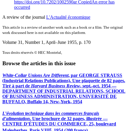
https://doi.org/10.7202/1002590ar
Copied
An error has
occurred
A review of the journal
L'Actualité économique
This article is a review of another work such as a book or a film. The original
work discussed here is not available on this platform.
Volume 31, Number 1, April–June 1955
, p. 170
Tous droits réservés © HEC Montréal,
Browse the articles in this issue
White-Collar Unions Are Different
, par GEORGE STRAUSS
(Industrial Relations Publications). Une plaquette de 82 pages.
Tiré à part de
Harvard Business Review
, sept.-oct. 1954 —
DEPARTMENT OF INDUSTRIAL RELATIONS, SCHOOL
OF BUSINESS ADMINISTRATION, UNIVERSITÉ DE
BUFFALO, Buffalo 14, New-York, 1954
L’évolution technique dans les commerces français
d’alimentation
. Une brochure de 32 pages, illustrée —
CENTRE D’ÉTUDES DU COMMERCE, 25, boulevard
e
Malesherbes, Paris VIII
, 1954 (200 francs)