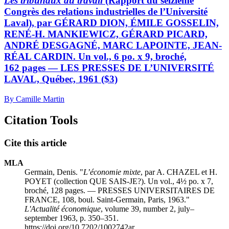
Les tribunaux du travail
(Rapport du seizième
Congrès des relations industrielles de l’Université
Laval), par GÉRARD DION, ÉMILE GOSSELIN,
RENÉ-H. MANKIEWICZ, GÉRARD PICARD,
ANDRÉ DESGAGNÉ, MARC LAPOINTE, JEAN-
RÉAL CARDIN. Un vol., 6 po. x 9, broché,
162 pages — LES PRESSES DE L’UNIVERSITÉ
LAVAL, Québec, 1961 ($3)
By Camille Martin
Citation Tools
Cite this article
MLA
Germain, Denis. "
L’économie mixte
, par A. CHAZEL et H.
POYET (collection QUE SAIS-JE?). Un vol., 4½ po. x 7,
broché, 128 pages. — PRESSES UNIVERSITAIRES DE
FRANCE, 108, boul. Saint-Germain, Paris, 1963."
L'Actualité économique
, volume 39, number 2, july–
september 1963, p. 350–351.
https://doi.org/10.7202/1002742ar