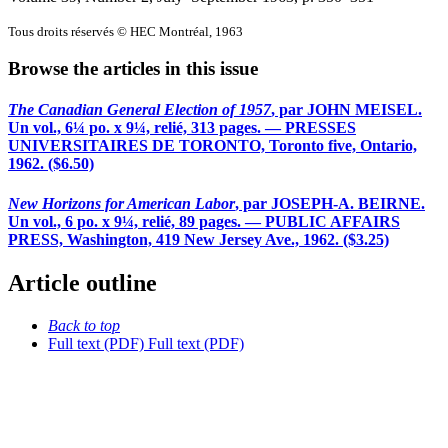
Tous droits réservés © HEC Montréal, 1963
Browse the articles in this issue
The Canadian General Election of 1957
, par JOHN MEISEL.
Un vol., 6¼ po. x 9¼, relié, 313 pages. — PRESSES
UNIVERSITAIRES DE TORONTO, Toronto five, Ontario,
1962. ($6.50)
New Horizons for American Labor
, par JOSEPH-A. BEIRNE.
Un vol., 6 po. x 9¼, relié, 89 pages. — PUBLIC AFFAIRS
PRESS, Washington, 419 New Jersey Ave., 1962. ($3.25)
Article outline
Back to top
Full text (PDF)
Full text (PDF)