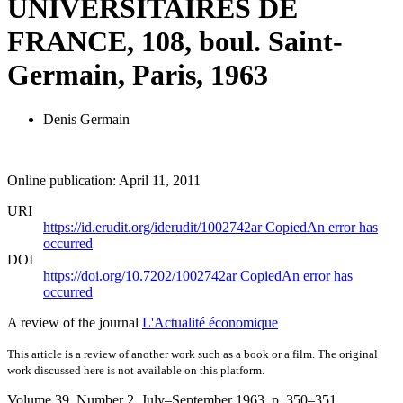
UNIVERSITAIRES DE
FRANCE, 108, boul. Saint-
Germain, Paris, 1963
Denis Germain
Online publication: April 11, 2011
URI
https://id.erudit.org/iderudit/1002742ar
Copied
An error has
occurred
DOI
https://doi.org/10.7202/1002742ar
Copied
An error has
occurred
A review of the journal
L'Actualité économique
This article is a review of another work such as a book or a film. The original
work discussed here is not available on this platform.
Volume 39, Number 2, July–September 1963
, p. 350–351