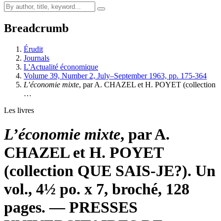
Breadcrumb
Érudit
Journals
L'Actualité économique
Volume 39, Number 2, July–September 1963, pp. 175-364
L’économie mixte
, par A. CHAZEL et H. POYET (collection
…
Les livres
L’économie mixte
, par A.
CHAZEL et H. POYET
(collection QUE SAIS-JE?). Un
vol., 4½ po. x 7, broché, 128
pages. — PRESSES