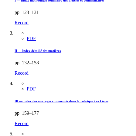
I — Index méthodique sommaire des articles et commentaires
pp. 123–131
Record
PDF
II — Index détaillé des matières
pp. 132–158
Record
PDF
III — Index des ouvrages commentés dans la rubrique
Les Livres
pp. 159–177
Record