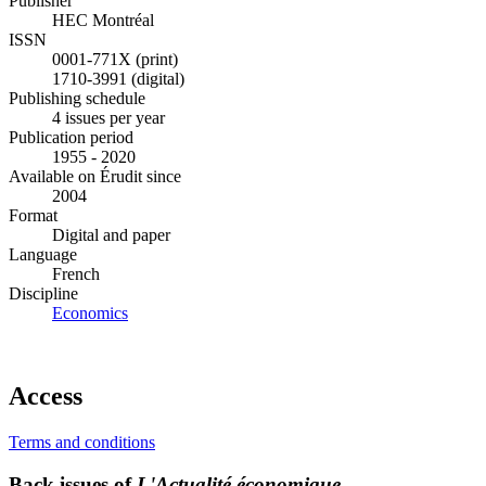
Publisher
HEC Montréal
ISSN
0001-771X (print)
1710-3991 (digital)
Publishing schedule
4 issues per year
Publication period
1955 - 2020
Available on Érudit since
2004
Format
Digital and paper
Language
French
Discipline
Economics
Access
Terms and conditions
Back issues of
L'Actualité économique