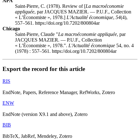
APA
Saint-Pierre, C. (1978). Review of [
La macroéconomie
appliquée
, par JACQUES MAZIER. — P.U.F., Collection
« L’Économiste », 1978.]
L'Actualité économique
,
54
(4),
557–561. https://doi.org/10.7202/800804ar
Chicago
Saint-Pierre, Claude "
La macroéconomie appliquée
, par
JACQUES MAZIER. — P.U.F., Collection
« L’Économiste », 1978.".
L'Actualité économique
54, no. 4
(1978) : 557–561. https://doi.org/10.7202/800804ar
Export the record for this article
RIS
EndNote, Papers, Reference Manager, RefWorks, Zotero
ENW
EndNote (version X9.1 and above), Zotero
BIB
BibTeX, JabRef, Mendeley, Zotero