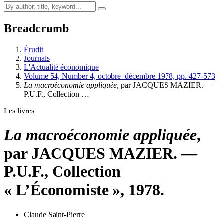
Breadcrumb
Érudit
Journals
L'Actualité économique
Volume 54, Number 4, octobre–décembre 1978, pp. 427-573
La macroéconomie appliquée
, par JACQUES MAZIER. —
P.U.F., Collection …
Les livres
La macroéconomie appliquée
,
par JACQUES MAZIER. —
P.U.F., Collection
« L’Économiste », 1978.
Claude Saint-Pierre