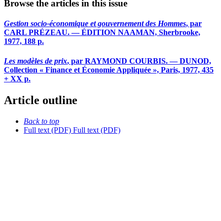
Browse the articles in this issue
Gestion socio-économique et gouvernement des Hommes
, par
CARL PRÉZEAU. — ÉDITION NAAMAN, Sherbrooke,
1977, 188 p.
Les modèles de prix
, par RAYMOND COURBIS. — DUNOD,
Collection « Finance et Économie Appliquée », Paris, 1977, 435
+ XX p.
Article outline
Back to top
Full text (PDF)
Full text (PDF)