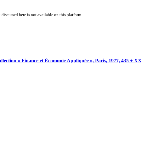
 discussed here is not available on this platform.
on « Finance et Économie Appliquée », Paris, 1977, 435 + XX