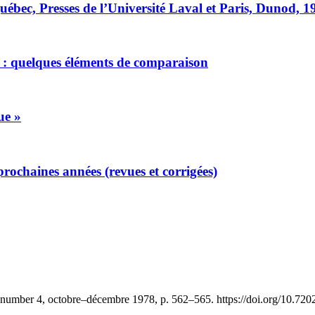
bec, Presses de l’Université Laval et Paris, Dunod, 19
é : quelques éléments de comparaison
ue »
rochaines années (revues et corrigées)
 number 4, octobre–décembre 1978, p. 562–565. https://doi.org/10.72