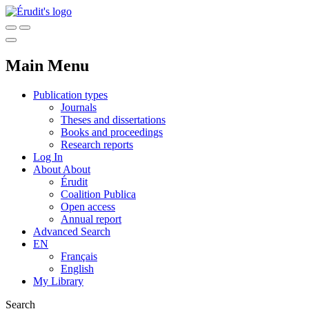
Main Menu
Publication types
Journals
Theses and dissertations
Books and proceedings
Research reports
Log In
About
About
Érudit
Coalition Publica
Open access
Annual report
Advanced Search
EN
Français
English
My Library
Search