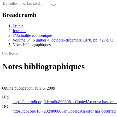
Breadcrumb
Érudit
Journals
L'Actualité économique
Volume 54, Number 4, octobre–décembre 1978, pp. 427-573
Notes bibliographiques
Les livres
Notes bibliographiques
Online publication: July 6, 2009
URI
https://id.erudit.org/iderudit/800806ar
Copied
An error has occu
DOI
https://doi.org/10.7202/800806ar
Copied
An error has occurred