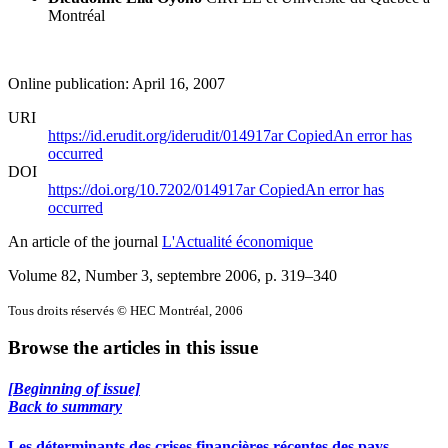
Montréal
Online publication: April 16, 2007
URI
https://id.erudit.org/iderudit/014917ar
Copied
An error has
occurred
DOI
https://doi.org/10.7202/014917ar
Copied
An error has
occurred
An article of the journal
L'Actualité économique
Volume 82, Number 3, septembre 2006
, p. 319–340
Tous droits réservés © HEC Montréal, 2006
Browse the articles in this issue
[Beginning of issue]
Back to summary
Les déterminants des crises financières récentes des pays