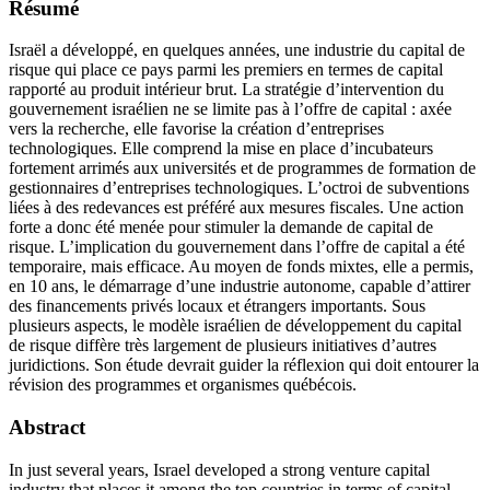
Résumé
Israël a développé, en quelques années, une industrie du capital de
risque qui place ce pays parmi les premiers en termes de capital
rapporté au produit intérieur brut. La stratégie d’intervention du
gouvernement israélien ne se limite pas à l’offre de capital : axée
vers la recherche, elle favorise la création d’entreprises
technologiques. Elle comprend la mise en place d’incubateurs
fortement arrimés aux universités et de programmes de formation de
gestionnaires d’entreprises technologiques. L’octroi de subventions
liées à des redevances est préféré aux mesures fiscales. Une action
forte a donc été menée pour stimuler la demande de capital de
risque. L’implication du gouvernement dans l’offre de capital a été
temporaire, mais efficace. Au moyen de fonds mixtes, elle a permis,
en 10 ans, le démarrage d’une industrie autonome, capable d’attirer
des financements privés locaux et étrangers importants. Sous
plusieurs aspects, le modèle israélien de développement du capital
de risque diffère très largement de plusieurs initiatives d’autres
juridictions. Son étude devrait guider la réflexion qui doit entourer la
révision des programmes et organismes québécois.
Abstract
In just several years, Israel developed a strong venture capital
industry that places it among the top countries in terms of capital-