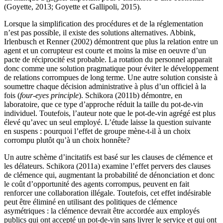
(Goyette, 2013; Goyette et Gallipoli, 2015).
Lorsque la simplification des procédures et de la réglementation
n’est pas possible, il existe des solutions alternatives. Abbink,
Irlenbusch et Renner (2002) démontrent que plus la relation entre un
agent et un corrupteur est courte et moins la mise en oeuvre d’un
pacte de réciprocité est probable. La rotation du personnel apparait
donc comme une solution pragmatique pour éviter le développement
de relations corrompues de long terme. Une autre solution consiste à
soumettre chaque décision administrative à plus d’un officiel à la
fois (
four-eyes principle
). Schikora (2011b) démontre, en
laboratoire, que ce type d’approche réduit la taille du pot-de-vin
individuel. Toutefois, l’auteur note que le pot-de-vin agrégé est plus
élevé qu’avec un seul employé. L’étude laisse la question suivante
en suspens : pourquoi l’effet de groupe mène-t-il à un choix
corrompu plutôt qu’à un choix honnête?
Un autre schème d’incitatifs est basé sur les clauses de clémence et
les délateurs. Schikora (2011a) examine l’effet pervers des clauses
de clémence qui, augmentant la probabilité de dénonciation et donc
le coût d’opportunité des agents corrompus, peuvent en fait
renforcer une collaboration illégale. Toutefois, cet effet indésirable
peut être éliminé en utilisant des politiques de clémence
asymétriques : la clémence devrait être accordée aux employés
publics qui ont accepté un pot-de-vin sans livrer le service et qui ont