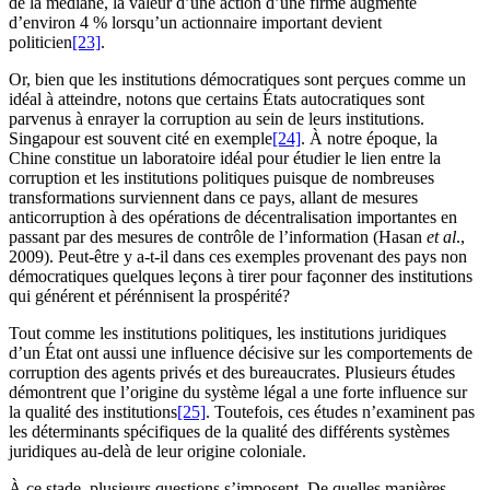
de la médiane, la valeur d’une action d’une firme augmente
d’environ 4 % lorsqu’un actionnaire important devient
politicien
[23]
.
Or, bien que les institutions démocratiques sont perçues comme un
idéal à atteindre, notons que certains États autocratiques sont
parvenus à enrayer la corruption au sein de leurs institutions.
Singapour est souvent cité en exemple
[24]
. À notre époque, la
Chine constitue un laboratoire idéal pour étudier le lien entre la
corruption et les institutions politiques puisque de nombreuses
transformations surviennent dans ce pays, allant de mesures
anticorruption à des opérations de décentralisation importantes en
passant par des mesures de contrôle de l’information (Hasan
et al
.,
2009). Peut-être y a-t-il dans ces exemples provenant des pays non
démocratiques quelques leçons à tirer pour façonner des institutions
qui générent et pérénnisent la prospérité?
Tout comme les institutions politiques, les institutions juridiques
d’un État ont aussi une influence décisive sur les comportements de
corruption des agents privés et des bureaucrates. Plusieurs études
démontrent que l’origine du système légal a une forte influence sur
la qualité des institutions
[25]
. Toutefois, ces études n’examinent pas
les déterminants spécifiques de la qualité des différents systèmes
juridiques au-delà de leur origine coloniale.
À ce stade, plusieurs questions s’imposent. De quelles manières