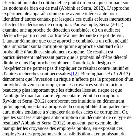
effectuant un calcul coût-bénéfice plutôt qu’en se questionnant sur
les notions de bien ou de mal (Abbink et Serra, 2012). L’approche
expérimentale apparaît comme une avenue intéressante pour
identifier d’autres canaux par lesquels ces outils et leurs interactions
affectent les décisions de corruption. Par exemple, Serra (2012)
examine une approche de détection combinée, où un audit est
déclenché par un client confronté à une demande de pot-de-vin.
L’auteur démontre que cette approche combinée a un effet négatif
plus important sur la corruption qu’une approche standard où la
probabilité d’audit est simplement exogène. Ce résultat est
particulièrement intéressant parce que la probabilité d’être détecté
diminue dans l’approche combinée. Toutefois, le design de
l’expérience ne permet pas d’expliquer ce résultat contre-intuitif et
d’autres recherches sont nécessaires
[12]
. Berninghaus
et al.
(2013)
démontrent que l’aversion au risque n’affecte pas la propension d’un
individu à devenir corrompu, que les croyances sont un facteur
beaucoup plus important que les attitudes liées au risque et que
l’ambiguité quant au cadre réglementaire réduit la corruption.
Ryvkin et Serra (2012) corroborent ces intuitions en démontrant
qu’un agent, incertain à propos de la corruptibilité d’un partenaire,
aura moins tendance à s’engager dans des actes de corruption. Or,
quelles sont les stratégies anticorruption qui découlent de ce type de
résultats? Abbink et Serra (2012) proposent, par exemple, de
manipuler les croyances des employés publics, en exposant ces
employés à des programmes de sensibilisation et en punissant de