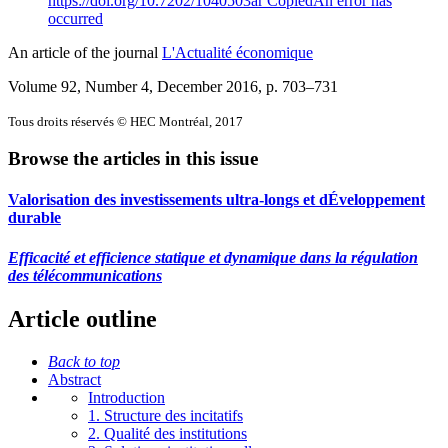
https://doi.org/10.7202/1040503ar
Copied
An error has
occurred
An article of the journal
L'Actualité économique
Volume 92, Number 4, December 2016
, p. 703–731
Tous droits réservés © HEC Montréal, 2017
Browse the articles in this issue
Valorisation des investissements ultra-longs et dÉveloppement
durable
Efficacité et efficience statique et dynamique dans la régulation
des télécommunications
Article outline
Back to top
Abstract
Introduction
1.
Structure des incitatifs
2.
Qualité des institutions