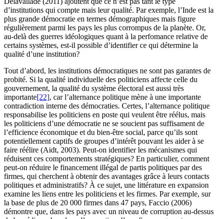
Delavallade (2011) ajoutent que ce n’est pas tant le type
d’institutions qui compte mais leur qualité. Par exemple, l’Inde est la
plus grande démocratie en termes démographiques mais figure
régulièrement parmi les pays les plus corrompus de la planète. Or,
au-delà des guerres idéologiques quant à la perfomance relative de
certains systèmes, est-il possible d’identifier ce qui détermine la
qualité d’une institution?
Tout d’abord, les institutions démocratiques ne sont pas garantes de
probité. Si la qualité individuelle des politiciens affecte celle du
gouvernement, la qualité du système électoral est aussi très
importante
[22]
, car l’alternance politique mène à une importante
contradiction interne des démocraties. Certes, l’alternance politique
responsabilise les politiciens en poste qui veulent être réélus, mais
les politiciens d’une démocratie ne se soucient pas suffisament de
l’efficience économique et du bien-être social, parce qu’ils sont
potentiellement captifs de groupes d’intérêt pouvant les aider à se
faire réélire (Aidt, 2003). Peut-on identifier les mécanismes qui
réduisent ces comportements stratégiques? En particulier, comment
peut-on réduire le financement illégal de partis politiques par des
firmes, qui cherchent à obtenir des avantages grâce à leurs contacts
politiques et administratifs? À ce sujet, une littérature en expansion
examine les liens entre les politiciens et les firmes. Par exemple, sur
la base de plus de 20 000 firmes dans 47 pays, Faccio (2006)
démontre que, dans les pays avec un niveau de corruption au-dessus