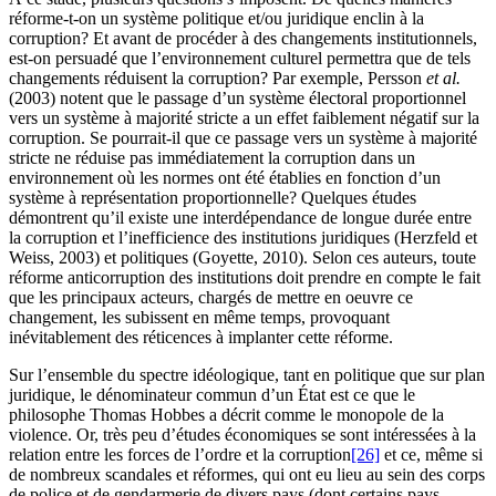
réforme-t-on un système politique et/ou juridique enclin à la
corruption? Et avant de procéder à des changements institutionnels,
est-on persuadé que l’environnement culturel permettra que de tels
changements réduisent la corruption? Par exemple, Persson
et al.
(2003) notent que le passage d’un système électoral proportionnel
vers un système à majorité stricte a un effet faiblement négatif sur la
corruption. Se pourrait-il que ce passage vers un système à majorité
stricte ne réduise pas immédiatement la corruption dans un
environnement où les normes ont été établies en fonction d’un
système à représentation proportionnelle? Quelques études
démontrent qu’il existe une interdépendance de longue durée entre
la corruption et l’inefficience des institutions juridiques (Herzfeld et
Weiss, 2003) et politiques (Goyette, 2010). Selon ces auteurs, toute
réforme anticorruption des institutions doit prendre en compte le fait
que les principaux acteurs, chargés de mettre en oeuvre ce
changement, les subissent en même temps, provoquant
inévitablement des réticences à implanter cette réforme.
Sur l’ensemble du spectre idéologique, tant en politique que sur plan
juridique, le dénominateur commun d’un État est ce que le
philosophe Thomas Hobbes a décrit comme le monopole de la
violence. Or, très peu d’études économiques se sont intéressées à la
relation entre les forces de l’ordre et la corruption
[26]
et ce, même si
de nombreux scandales et réformes, qui ont eu lieu au sein des corps
de police et de gendarmerie de divers pays (dont certains pays