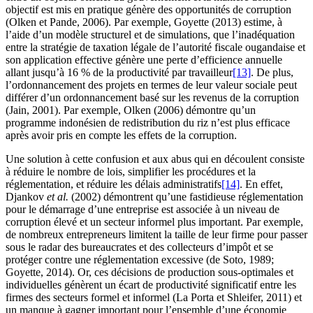
objectif est mis en pratique génère des opportunités de corruption
(Olken et Pande, 2006). Par exemple, Goyette (2013) estime, à
l’aide d’un modèle structurel et de simulations, que l’inadéquation
entre la stratégie de taxation légale de l’autorité fiscale ougandaise et
son application effective génère une perte d’efficience annuelle
allant jusqu’à 16 % de la productivité par travailleur
[13]
. De plus,
l’ordonnancement des projets en termes de leur valeur sociale peut
différer d’un ordonnancement basé sur les revenus de la corruption
(Jain, 2001). Par exemple, Olken (2006) démontre qu’un
programme indonésien de redistribution du riz n’est plus efficace
après avoir pris en compte les effets de la corruption.
Une solution à cette confusion et aux abus qui en découlent consiste
à réduire le nombre de lois, simplifier les procédures et la
réglementation, et réduire les délais administratifs
[14]
. En effet,
Djankov
et al.
(2002) démontrent qu’une fastidieuse réglementation
pour le démarrage d’une entreprise est associée à un niveau de
corruption élevé et un secteur informel plus important. Par exemple,
de nombreux entrepreneurs limitent la taille de leur firme pour passer
sous le radar des bureaucrates et des collecteurs d’impôt et se
protéger contre une réglementation excessive (de Soto, 1989;
Goyette, 2014). Or, ces décisions de production sous-optimales et
individuelles génèrent un écart de productivité significatif entre les
firmes des secteurs formel et informel (La Porta et Shleifer, 2011) et
un manque à gagner important pour l’ensemble d’une économie