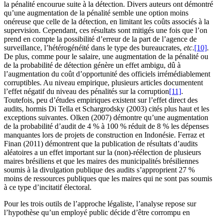
la pénalité encourue suite à la détection. Divers auteurs ont démontré
qu’une augmentation de la pénalité semble une option moins
onéreuse que celle de la détection, en limitant les coûts associés à la
supervision. Cependant, ces résultats sont mitigés une fois que l’on
prend en compte la possibilité d’erreur de la part de l’agence de
surveillance, l’hétérogénéité dans le type des bureaucrates,
etc
.
[10]
.
De plus, comme pour le salaire, une augmentation de la pénalité ou
de la probabilité de détection génère un effet ambigu, dû à
l’augmentation du coût d’opportunité des officiels irrémédiablement
corruptibles. Au niveau empirique, plusieurs articles documentent
l’effet négatif du niveau des pénalités sur la corruption
[11]
.
Toutefois, peu d’études empiriques existent sur l’effet direct des
audits, hormis Di Tella et Schargrodsky (2003) cités plus haut et les
exceptions suivantes. Olken (2007) démontre qu’une augmentation
de la probabilité d’audit de 4 % à 100 % réduit de 8 % les dépenses
manquantes lors de projets de construction en Indonésie. Ferraz et
Finan (2011) démontrent que la publication de résultats d’audits
aléatoires a un effet important sur la (non)-réélection de plusieurs
maires brésiliens et que les maires des municipalités brésiliennes
soumis à la divulgation publique des audits s’approprient 27 %
moins de ressources publiques que les maires qui ne sont pas soumis
à ce type d’incitatif électoral.
Pour les trois outils de l’approche légaliste, l’analyse repose sur
l’hypothèse qu’un employé public décide d’être corrompu en