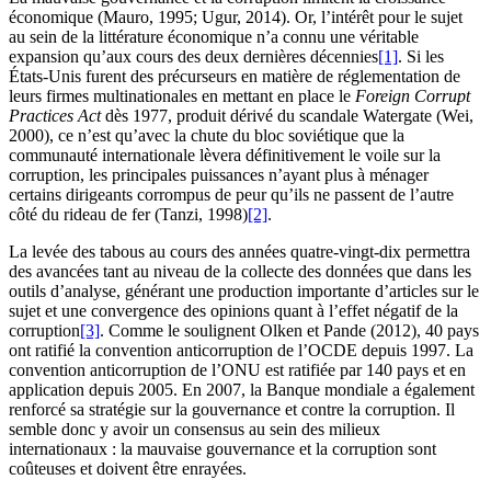
économique (Mauro, 1995; Ugur, 2014). Or, l’intérêt pour le sujet
au sein de la littérature économique n’a connu une véritable
expansion qu’aux cours des deux dernières décennies
[1]
. Si les
États-Unis furent des précurseurs en matière de réglementation de
leurs firmes multinationales en mettant en place le
Foreign Corrupt
Practices Act
dès 1977, produit dérivé du scandale Watergate (Wei,
2000), ce n’est qu’avec la chute du bloc soviétique que la
communauté internationale lèvera définitivement le voile sur la
corruption, les principales puissances n’ayant plus à ménager
certains dirigeants corrompus de peur qu’ils ne passent de l’autre
côté du rideau de fer (Tanzi, 1998)
[2]
.
La levée des tabous au cours des années quatre-vingt-dix permettra
des avancées tant au niveau de la collecte des données que dans les
outils d’analyse, générant une production importante d’articles sur le
sujet et une convergence des opinions quant à l’effet négatif de la
corruption
[3]
. Comme le soulignent Olken et Pande (2012), 40 pays
ont ratifié la convention anticorruption de l’OCDE depuis 1997. La
convention anticorruption de l’ONU est ratifiée par 140 pays et en
application depuis 2005. En 2007, la Banque mondiale a également
renforcé sa stratégie sur la gouvernance et contre la corruption. Il
semble donc y avoir un consensus au sein des milieux
internationaux : la mauvaise gouvernance et la corruption sont
coûteuses et doivent être enrayées.