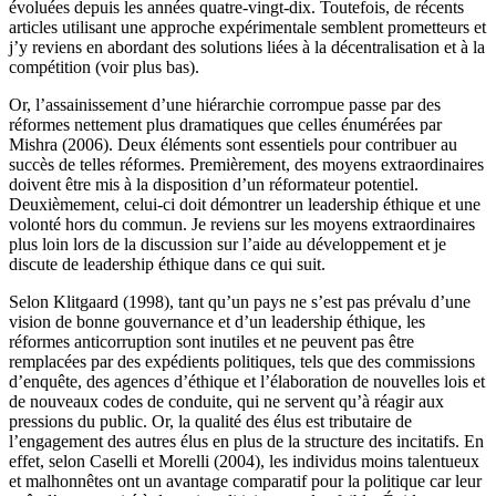
évoluées depuis les années quatre-vingt-dix. Toutefois, de récents
articles utilisant une approche expérimentale semblent prometteurs et
j’y reviens en abordant des solutions liées à la décentralisation et à la
compétition (voir plus bas).
Or, l’assainissement d’une hiérarchie corrompue passe par des
réformes nettement plus dramatiques que celles énumérées par
Mishra (2006). Deux éléments sont essentiels pour contribuer au
succès de telles réformes. Premièrement, des moyens extraordinaires
doivent être mis à la disposition d’un réformateur potentiel.
Deuxièmement, celui-ci doit démontrer un leadership éthique et une
volonté hors du commun. Je reviens sur les moyens extraordinaires
plus loin lors de la discussion sur l’aide au développement et je
discute de leadership éthique dans ce qui suit.
Selon Klitgaard (1998), tant qu’un pays ne s’est pas prévalu d’une
vision de bonne gouvernance et d’un leadership éthique, les
réformes anticorruption sont inutiles et ne peuvent pas être
remplacées par des expédients politiques, tels que des commissions
d’enquête, des agences d’éthique et l’élaboration de nouvelles lois et
de nouveaux codes de conduite, qui ne servent qu’à réagir aux
pressions du public. Or, la qualité des élus est tributaire de
l’engagement des autres élus en plus de la structure des incitatifs. En
effet, selon Caselli et Morelli (2004), les individus moins talentueux
et malhonnêtes ont un avantage comparatif pour la politique car leur