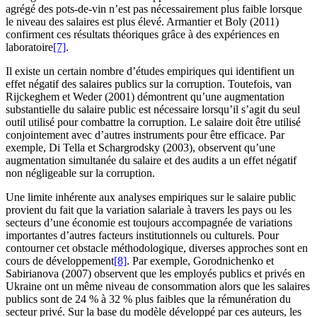
agrégé des pots-de-vin n’est pas nécessairement plus faible lorsque
le niveau des salaires est plus élevé. Armantier et Boly (2011)
confirment ces résultats théoriques grâce à des expériences en
laboratoire
[7]
.
Il existe un certain nombre d’études empiriques qui identifient un
effet négatif des salaires publics sur la corruption. Toutefois, van
Rijckeghem et Weder (2001) démontrent qu’une augmentation
substantielle du salaire public est nécessaire lorsqu’il s’agit du seul
outil utilisé pour combattre la corruption. Le salaire doit être utilisé
conjointement avec d’autres instruments pour être efficace. Par
exemple, Di Tella et Schargrodsky (2003), observent qu’une
augmentation simultanée du salaire et des audits a un effet négatif
non négligeable sur la corruption.
Une limite inhérente aux analyses empiriques sur le salaire public
provient du fait que la variation salariale à travers les pays ou les
secteurs d’une économie est toujours accompagnée de variations
importantes d’autres facteurs institutionnels ou culturels. Pour
contourner cet obstacle méthodologique, diverses approches sont en
cours de développement
[8]
. Par exemple, Gorodnichenko et
Sabirianova (2007) observent que les employés publics et privés en
Ukraine ont un même niveau de consommation alors que les salaires
publics sont de 24 % à 32 % plus faibles que la rémunération du
secteur privé. Sur la base du modèle développé par ces auteurs, les