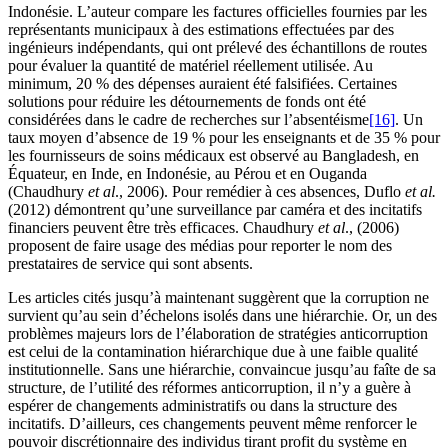
Indonésie. L’auteur compare les factures officielles fournies par les
représentants municipaux à des estimations effectuées par des
ingénieurs indépendants, qui ont prélevé des échantillons de routes
pour évaluer la quantité de matériel réellement utilisée. Au
minimum, 20 % des dépenses auraient été falsifiées. Certaines
solutions pour réduire les détournements de fonds ont été
considérées dans le cadre de recherches sur l’absentéisme
[16]
. Un
taux moyen d’absence de 19 % pour les enseignants et de 35 % pour
les fournisseurs de soins médicaux est observé au Bangladesh, en
Équateur, en Inde, en Indonésie, au Pérou et en Ouganda
(Chaudhury
et al
., 2006). Pour remédier à ces absences, Duflo
et al.
(2012) démontrent qu’une surveillance par caméra et des incitatifs
financiers peuvent être très efficaces. Chaudhury
et al
., (2006)
proposent de faire usage des médias pour reporter le nom des
prestataires de service qui sont absents.
Les articles cités jusqu’à maintenant suggèrent que la corruption ne
survient qu’au sein d’échelons isolés dans une hiérarchie. Or, un des
problèmes majeurs lors de l’élaboration de stratégies anticorruption
est celui de la contamination hiérarchique due à une faible qualité
institutionnelle. Sans une hiérarchie, convaincue jusqu’au faîte de sa
structure, de l’utilité des réformes anticorruption, il n’y a guère à
espérer de changements administratifs ou dans la structure des
incitatifs. D’ailleurs, ces changements peuvent même renforcer le
pouvoir discrétionnaire des individus tirant profit du système en