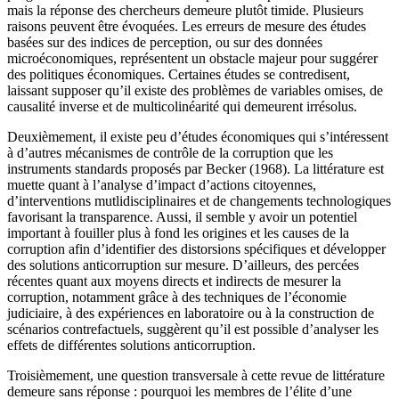
mais la réponse des chercheurs demeure plutôt timide. Plusieurs
raisons peuvent être évoquées. Les erreurs de mesure des études
basées sur des indices de perception, ou sur des données
microéconomiques, représentent un obstacle majeur pour suggérer
des politiques économiques. Certaines études se contredisent,
laissant supposer qu’il existe des problèmes de variables omises, de
causalité inverse et de multicolinéarité qui demeurent irrésolus.
Deuxièmement, il existe peu d’études économiques qui s’intéressent
à d’autres mécanismes de contrôle de la corruption que les
instruments standards proposés par Becker (1968). La littérature est
muette quant à l’analyse d’impact d’actions citoyennes,
d’interventions mutlidisciplinaires et de changements technologiques
favorisant la transparence. Aussi, il semble y avoir un potentiel
important à fouiller plus à fond les origines et les causes de la
corruption afin d’identifier des distorsions spécifiques et développer
des solutions anticorruption sur mesure. D’ailleurs, des percées
récentes quant aux moyens directs et indirects de mesurer la
corruption, notamment grâce à des techniques de l’économie
judiciaire, à des expériences en laboratoire ou à la construction de
scénarios contrefactuels, suggèrent qu’il est possible d’analyser les
effets de différentes solutions anticorruption.
Troisièmement, une question transversale à cette revue de littérature
demeure sans réponse : pourquoi les membres de l’élite d’une