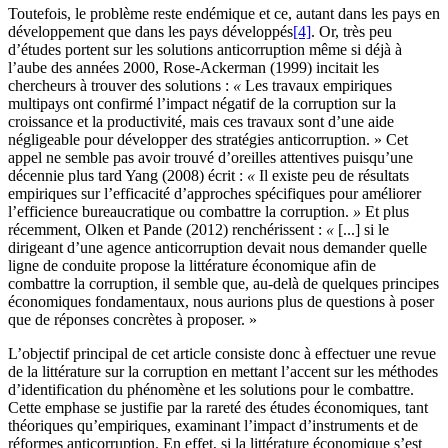
Toutefois, le problème reste endémique et ce, autant dans les pays en
développement que dans les pays développés
[4]
. Or, très peu
d’études portent sur les solutions anticorruption même si déjà à
l’aube des années 2000, Rose-Ackerman (1999) incitait les
chercheurs à trouver des solutions :
«
Les travaux empiriques
multipays ont confirmé l’impact négatif de la corruption sur la
croissance et la productivité, mais ces travaux sont d’une aide
négligeable pour développer des stratégies anticorruption. » Cet
appel ne semble pas avoir trouvé d’oreilles attentives puisqu’une
décennie plus tard Yang (2008) écrit :
«
Il existe peu de résultats
empiriques sur l’efficacité d’approches spécifiques pour améliorer
l’efficience bureaucratique ou combattre la corruption.
»
Et plus
récemment, Olken et Pande (2012) renchérissent :
«
[...] si le
dirigeant d’une agence anticorruption devait nous demander quelle
ligne de conduite propose la littérature économique afin de
combattre la corruption, il semble que, au-delà de quelques principes
économiques fondamentaux, nous aurions plus de questions à poser
que de réponses concrètes à proposer. »
L’objectif principal de cet article consiste donc à effectuer une revue
de la littérature sur la corruption en mettant l’accent sur les méthodes
d’identification du phénomène et les solutions pour le combattre.
Cette emphase se justifie par la rareté des études économiques, tant
théoriques qu’empiriques, examinant l’impact d’instruments et de
réformes anticorruption. En effet, si la littérature économique s’est