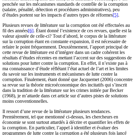
penchée sur les mécanismes standards de contrôle de la corruption
(salaire, pénalité, détection et procédures administratives), peu
d’études portent sur les impacts d’autres types de réformes
[5]
.
Plusieurs revues de littérature sur la corruption ont été effectuées au
fil des années
[6]
. Étant donné l’existence de ces revues, quelle est la
valeur ajoutée de celle-ci? Tout d’abord, le corpus de la littérature
sur la corruption étant en constante expansion, il est nécessaire de
refaire le point fréquemment. Deuxièmement, l’apport principal de
cette revue de littérature est d’intégrer dans un cadre cohérent les
résultats d’études récentes en mettant l’accent sur des suggestions de
solutions pour lutter contre la corruption. En effet, il n’existe pas à
ma connaissance d’étude réflétant l’état actuel de l’art et les limites
du savoir sur les instruments et mécanismes de lutte contre la
corruption. Finalement, étant donné que Jacquemet (2006) concentre
sa revue sur la théorie microéconomique des incitatifs qui s’inscrit
dans la tradition de la littérature sur les crimes initiée par Becker
(1968), je m’attarde dans cet article sur d’autres pistes de solutions
moins conventionnelles.
Il ressort d’une revue de la littérature plusieurs tendances.
Premièrement, tel que mentionné ci-dessus, les chercheurs en
économie se sont surtout attardés à décrire et quantifier les effets de
la corruption. En particulier, l’appel à identifier et évaluer des
programmes de lutte contre la corruption a été plusieurs fois lancé