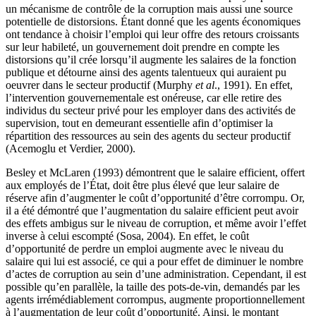
un mécanisme de contrôle de la corruption mais aussi une source
potentielle de distorsions. Étant donné que les agents économiques
ont tendance à choisir l’emploi qui leur offre des retours croissants
sur leur habileté, un gouvernement doit prendre en compte les
distorsions qu’il crée lorsqu’il augmente les salaires de la fonction
publique et détourne ainsi des agents talentueux qui auraient pu
oeuvrer dans le secteur productif (Murphy
et al
., 1991). En effet,
l’intervention gouvernementale est onéreuse, car elle retire des
individus du secteur privé pour les employer dans des activités de
supervision, tout en demeurant essentielle afin d’optimiser la
répartition des ressources au sein des agents du secteur productif
(Acemoglu et Verdier, 2000).
Besley et McLaren (1993) démontrent que le salaire efficient, offert
aux employés de l’État, doit être plus élevé que leur salaire de
réserve afin d’augmenter le coût d’opportunité d’être corrompu. Or,
il a été démontré que l’augmentation du salaire efficient peut avoir
des effets ambigus sur le niveau de corruption, et même avoir l’effet
inverse à celui escompté (Sosa, 2004). En effet, le coût
d’opportunité de perdre un emploi augmente avec le niveau du
salaire qui lui est associé, ce qui a pour effet de diminuer le nombre
d’actes de corruption au sein d’une administration. Cependant, il est
possible qu’en parallèle, la taille des pots-de-vin, demandés par les
agents irrémédiablement corrompus, augmente proportionnellement
à l’augmentation de leur coût d’opportunité. Ainsi, le montant