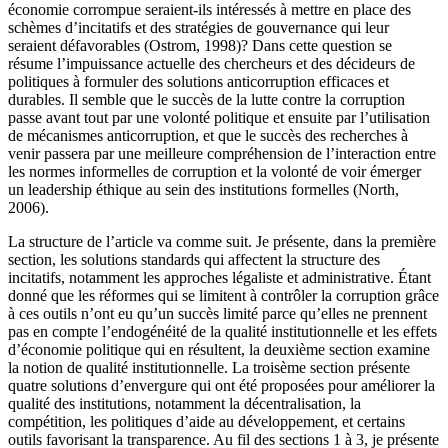
économie corrompue seraient-ils intéressés à mettre en place des
schèmes d’incitatifs et des stratégies de gouvernance qui leur
seraient défavorables (Ostrom, 1998)? Dans cette question se
résume l’impuissance actuelle des chercheurs et des décideurs de
politiques à formuler des solutions anticorruption efficaces et
durables. Il semble que le succès de la lutte contre la corruption
passe avant tout par une volonté politique et ensuite par l’utilisation
de mécanismes anticorruption, et que le succès des recherches à
venir passera par une meilleure compréhension de l’interaction entre
les normes informelles de corruption et la volonté de voir émerger
un leadership éthique au sein des institutions formelles (North,
2006).
La structure de l’article va comme suit. Je présente, dans la première
section, les solutions standards qui affectent la structure des
incitatifs, notamment les approches légaliste et administrative. Étant
donné que les réformes qui se limitent à contrôler la corruption grâce
à ces outils n’ont eu qu’un succès limité parce qu’elles ne prennent
pas en compte l’endogénéité de la qualité institutionnelle et les effets
d’économie politique qui en résultent, la deuxième section examine
la notion de qualité institutionnelle. La troisème section présente
quatre solutions d’envergure qui ont été proposées pour améliorer la
qualité des institutions, notamment la décentralisation, la
compétition, les politiques d’aide au développement, et certains
outils favorisant la transparence. Au fil des sections 1 à 3, je présente