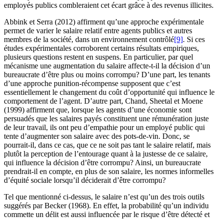
employés publics combleraient cet écart grâce à des revenus illicites.
Abbink et Serra (2012) affirment qu’une approche expérimentale
permet de varier le salaire relatif entre agents publics et autres
membres de la société, dans un environnement contrôlé
[9]
. Si ces
études expérimentales corroborent certains résultats empiriques,
plusieurs questions restent en suspens. En particulier, par quel
mécanisme une augmentation du salaire affecte-t-il la décision d’un
bureaucrate d’être plus ou moins corrompu? D’une part, les tenants
d’une approche punition-récompense supposent que c’est
essentiellement le changement du coût d’opportunité qui influence le
comportement de l’agent. D’autre part, Chand, Sheetal et Moene
(1999) affirment que, lorsque les agents d’une économie sont
persuadés que les salaires payés constituent une rémunération juste
de leur travail, ils ont peu d’empathie pour un employé public qui
tente d’augmenter son salaire avec des pots-de-vin. Donc, se
pourrait-il, dans ce cas, que ce ne soit pas tant le salaire relatif, mais
plutôt la perception de l’entourage quant à la justesse de ce salaire,
qui influence la décision d’être corrompu? Ainsi, un bureaucrate
prendrait-il en compte, en plus de son salaire, les normes informelles
d’équité sociale lorsqu’il déciderait d’être corrompu?
Tel que mentionné ci-dessus, le salaire n’est qu’un des trois outils
suggérés par Becker (1968). En effet, la probabilité qu’un individu
commette un délit est aussi influencée par le risque d’être détecté et