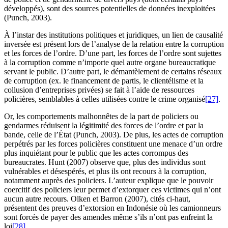
développés), sont des sources potentielles de données inexploitées
(Punch, 2003).
À l’instar des institutions politiques et juridiques, un lien de causalité
inversée est présent lors de l’analyse de la relation entre la corruption
et les forces de l’ordre. D’une part, les forces de l’ordre sont sujettes
à la corruption comme n’importe quel autre organe bureaucratique
servant le public. D’autre part, le démantèlement de certains réseaux
de corruption (ex. le financement de partis, le clientélisme et la
collusion d’entreprises privées) se fait à l’aide de ressources
policières, semblables à celles utilisées contre le crime organisé
[27]
.
Or, les comportements malhonnêtes de la part de policiers ou
gendarmes réduisent la légitimité des forces de l’ordre et par la
bande, celle de l’État (Punch, 2003). De plus, les actes de corruption
perpétrés par les forces policières constituent une menace d’un ordre
plus inquiétant pour le public que les actes corrompus des
bureaucrates. Hunt (2007) observe que, plus des individus sont
vulnérables et désespérés, et plus ils ont recours à la corruption,
notamment auprès des policiers. L’auteur explique que le pouvoir
coercitif des policiers leur permet d’extorquer ces victimes qui n’ont
aucun autre recours. Olken et Barron (2007), cités ci-haut,
présentent des preuves d’extorsion en Indonésie où les camionneurs
sont forcés de payer des amendes même s’ils n’ont pas enfreint la
loi
[28]
.