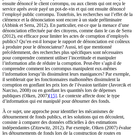
ensuite dénoncé le client corrompu, ou aux clients qui ont reçu le
service après avoir payé un pot-de-vin et qui ont ensuite dénoncé
l’employé public corrompu. Toutefois, les recherches sur l’effet de la
clémence et la dénonciation sont encore à un stade préliminaire
(Abbink et Serra, 2012). En particulier, est-ce que la menace d’une
dénonciation effectuée par des citoyens, comme dans le cas de Serra
(2012), est efficace pour limiter les actes de corruption d’employés
publics? Qu’en est-il lorsque le rapport de dénonciation est coûteux
à produire pour le dénonciateur? Aussi, tel que mentionné
précédemment, des recherches plus spécifiques sont nécessaires
pour comprendre comment utiliser l’incertitude et manipuler
l’information afin de réduire la corruption. Peut-être s’agit-il de
comprendre comment les corrompus manipulent eux-mêmes
l’information lorsqu’ils dissimulent leurs manigances? Par exemple,
il semblerait que les fonctionnaires malhonnêtes dissimulent la
corruption en gonflant les prix lors de l’évasion tarifaire (Javorcik et
Narciso, 2008) ou en gonflant les quantités lors de dépenses
publiques (Olken, 2007)
[15]
. Le contexte affecte donc le type
d’information qui est manipulé pour détourner des fonds.
À ce sujet, une approche pour identifier les mécanismes de
détournement de fonds publics, et les solutions qui en découlent,
consiste à comparer des données officielles à des estimations
indépendantes (Zitzewitz, 2012). Par exemple, Olken (2007) évalue
les détournements de fonds lors de la construction de routes en