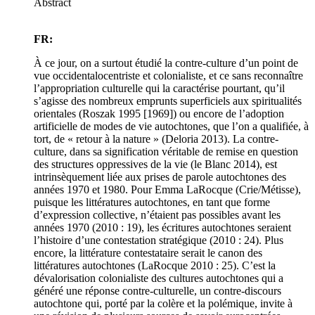
Abstract
FR:
À ce jour, on a surtout étudié la contre-culture d’un point de
vue occidentalocentriste et colonialiste, et ce sans reconnaître
l’appropriation culturelle qui la caractérise pourtant, qu’il
s’agisse des nombreux emprunts superficiels aux spiritualités
orientales (Roszak 1995 [1969]) ou encore de l’adoption
artificielle de modes de vie autochtones, que l’on a qualifiée, à
tort, de « retour à la nature » (Deloria 2013). La contre-
culture, dans sa signification véritable de remise en question
des structures oppressives de la vie (le Blanc 2014), est
intrinsèquement liée aux prises de parole autochtones des
années 1970 et 1980. Pour Emma LaRocque (Crie/Métisse),
puisque les littératures autochtones, en tant que forme
d’expression collective, n’étaient pas possibles avant les
années 1970 (2010 : 19), les écritures autochtones seraient
l’histoire d’une contestation stratégique (2010 : 24). Plus
encore, la littérature contestataire serait le canon des
littératures autochtones (LaRocque 2010 : 25). C’est la
dévalorisation colonialiste des cultures autochtones qui a
généré une réponse contre-culturelle, un contre-discours
autochtone qui, porté par la colère et la polémique, invite à