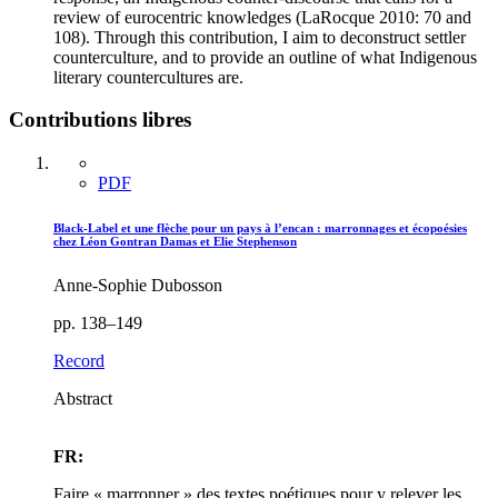
review of eurocentric knowledges (LaRocque 2010: 70 and
108). Through this contribution, I aim to deconstruct settler
counterculture, and to provide an outline of what Indigenous
literary countercultures are.
Contributions libres
PDF
Black-Label et une flèche pour un pays à l’encan : marronnages et écopoésies
chez Léon Gontran Damas et Elie Stephenson
Anne-Sophie Dubosson
pp. 138–149
Record
Abstract
FR:
Faire « marronner » des textes poétiques pour y relever les