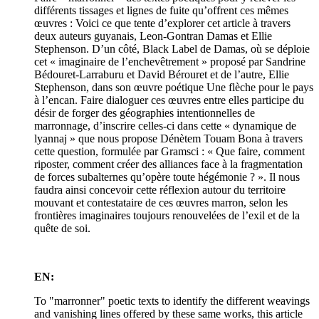
différents tissages et lignes de fuite qu’offrent ces mêmes
œuvres : Voici ce que tente d’explorer cet article à travers
deux auteurs guyanais, Leon-Gontran Damas et Ellie
Stephenson. D’un côté, Black Label de Damas, où se déploie
cet « imaginaire de l’enchevêtrement » proposé par Sandrine
Bédouret-Larraburu et David Bérouret et de l’autre, Ellie
Stephenson, dans son œuvre poétique Une flèche pour le pays
à l’encan. Faire dialoguer ces œuvres entre elles participe du
désir de forger des géographies intentionnelles de
marronnage, d’inscrire celles-ci dans cette « dynamique de
lyannaj » que nous propose Dénètem Touam Bona à travers
cette question, formulée par Gramsci : « Que faire, comment
riposter, comment créer des alliances face à la fragmentation
de forces subalternes qu’opère toute hégémonie ? ». Il nous
faudra ainsi concevoir cette réflexion autour du territoire
mouvant et contestataire de ces œuvres marron, selon les
frontières imaginaires toujours renouvelées de l’exil et de la
quête de soi.
EN:
To "marronner" poetic texts to identify the different weavings
and vanishing lines offered by these same works, this article