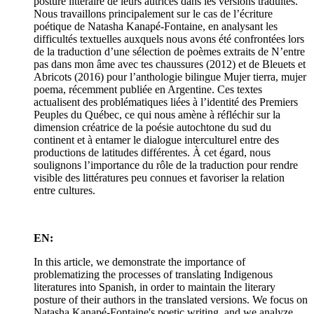
posture littéraire de leurs autrices dans les versions traduites.
Nous travaillons principalement sur le cas de l’écriture
poétique de Natasha Kanapé-Fontaine, en analysant les
difficultés textuelles auxquels nous avons été confrontées lors
de la traduction d’une sélection de poèmes extraits de N’entre
pas dans mon âme avec tes chaussures (2012) et de Bleuets et
Abricots (2016) pour l’anthologie bilingue Mujer tierra, mujer
poema, récemment publiée en Argentine. Ces textes
actualisent des problématiques liées à l’identité des Premiers
Peuples du Québec, ce qui nous amène à réfléchir sur la
dimension créatrice de la poésie autochtone du sud du
continent et à entamer le dialogue interculturel entre des
productions de latitudes différentes. À cet égard, nous
soulignons l’importance du rôle de la traduction pour rendre
visible des littératures peu connues et favoriser la relation
entre cultures.
EN:
In this article, we demonstrate the importance of
problematizing the processes of translating Indigenous
literatures into Spanish, in order to maintain the literary
posture of their authors in the translated versions. We focus on
Natasha Kanapé-Fontaine's poetic writing, and we analyze