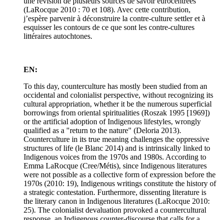
une révision de plusieurs sources de savoir eurocentrées
(LaRocque 2010 : 70 et 108). Avec cette contribution,
j’espère parvenir à déconstruire la contre-culture settler et à
esquisser les contours de ce que sont les contre-cultures
littéraires autochtones.
EN:
To this day, counterculture has mostly been studied from an
occidental and colonialist perspective, without recognizing its
cultural appropriation, whether it be the numerous superficial
borrowings from oriental spiritualities (Roszak 1995 [1969])
or the artificial adoption of Indigenous lifestyles, wrongly
qualified as a "return to the nature" (Deloria 2013).
Counterculture in its true meaning challenges the oppressive
structures of life (le Blanc 2014) and is intrinsically linked to
Indigenous voices from the 1970s and 1980s. According to
Emma LaRocque (Cree/Métis), since Indigenous literatures
were not possible as a collective form of expression before the
1970s (2010: 19), Indigenous writings constitute the history of
a strategic contestation. Furthermore, dissenting literature is
the literary canon in Indigenous literatures (LaRocque 2010:
25). The colonialist devaluation provoked a countercultural
response, an Indigenous counter-discourse that calls for a