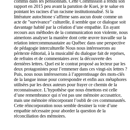
commis dans les pensionnats. Cette Commission a rendu son
rapport en 2015 peu avant la parution de Kuei, je te salue en
pointant les racines d’un racisme institutionnalisé. Si la
littérature autochtone s’affirme sans aucun doute comme un
acte de ”survivance” culturelle, il semble que ce dialogue soit
davantage habité par la création d’une empathie. En ayant
recours aux méthodes de la communication non violente, nous
aimerions analyser la manière dont cette œuvre travaille sur la
relation intercommunautaire au Québec dans une perspective
de pédagogie interculturelle Nous nous intéresserons au
péritexte éditorial, à la musicalité du dialogue fait de reprises,
de refrains et de commentaires avec la découverte des
dernières lettres. Quel est le contrat proposé au lecteur par les
deux protagonistes pour l’emmener dans ces vingt-six lettres ?
Puis, nous nous intéresserons à l’apprentissage des mots-clés
de la langue innue pour correspondre et enfin aux métaphores
utilisées par les deux auteurs pour frayer ce chemin de la
reconnaissance. L’hypothèse que nous émettons est celle
d’une remembrance qui n’est pas une mémoire accusatrice,
mais une mémoire réincorporant l’oubli de ces communautés.
Cette réincorporation nous semble dessiner la voie d’une
empathie nécessaire pour aborder la question de la
réconciliation des mémoires.