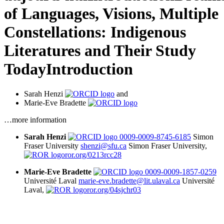
of Languages, Visions, Multiple
Constellations: Indigenous
Literatures and Their Study
Today
Introduction
Sarah Henzi
and
Marie-Eve Bradette
…more information
Sarah Henzi
0009-0009-8745-6185
Simon
Fraser University
shenzi@sfu.ca
Simon Fraser University,
ror.org/0213rcc28
Marie-Eve Bradette
0009-0009-1857-0259
Université Laval
marie-eve.bradette@lit.ulaval.ca
Université
Laval,
ror.org/04sjchr03