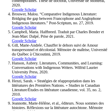
contemporaines. Thèse de doctorat, Université de Montréal,
2020.
Google Scholar
Brouwer, Malou. “Comparative Indigenous Literature:
Bridging the gap between Francophone and Anglophone
Indigenous literatures.” Post-Scriptum, no. 27, 2019.
Google Scholar
Campbell, Maria. Halfbreed. Traduit par Charles Bender et
Jean-Marc Dalpé, Prise de parole, 2021.
Google Scholar
Gill, Marie-Andrée. Chauffer le dehors suivi de Amour
transpersonnel et décolonial. Mémoire de maîtrise, Université
du Québec à Chicoutimi, 2019.
Google Scholar
Hanson, Aubrey. Literatures, Communities, and Learning:
Conversations with Indigenous Writers. Wilfrid Laurier
University Press, 2020.
Google Scholar
Henzi, Sarah. « Stratégies de réappropriation dans les
littératures des Premières Nations. » Studies in Canadian
Literature/Études en littérature canadienne, vol. 35, no. 2,
2010.
Google Scholar
Jeannotte, Marie-Hélène, et al., éditeurs. Nous sommes des
histoires. Réflexions sur la littérature autochtone. Mémoire