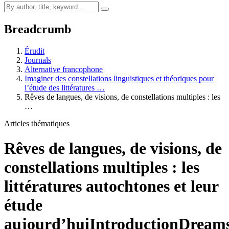
Breadcrumb
Érudit
Journals
Alternative francophone
Imaginer des constellations linguistiques et théoriques pour
l’étude des littératures …
Rêves de langues, de visions, de constellations multiples : les
…
Articles thématiques
Rêves de langues, de visions, de
constellations multiples : les
littératures autochtones et leur
étude
aujourd’hui
Introduction
Dream