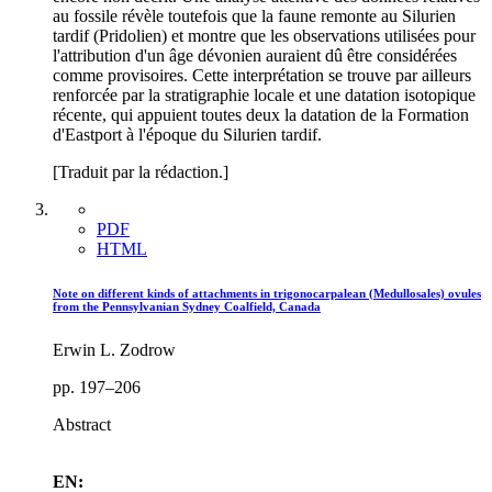
au fossile révèle toutefois que la faune remonte au Silurien
tardif (Pridolien) et montre que les observations utilisées pour
l'attribution d'un âge dévonien auraient dû être considérées
comme provisoires. Cette interprétation se trouve par ailleurs
renforcée par la stratigraphie locale et une datation isotopique
récente, qui appuient toutes deux la datation de la Formation
d'Eastport à l'époque du Silurien tardif.
[Traduit par la rédaction.]
PDF
HTML
Note on different kinds of attachments in trigonocarpalean (Medullosales) ovules
from the Pennsylvanian Sydney Coalfield, Canada
Erwin L. Zodrow
pp. 197–206
Abstract
EN: