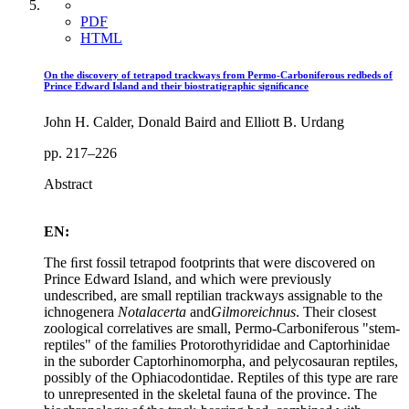
PDF
HTML
On the discovery of tetrapod trackways from Permo-Carboniferous redbeds of
Prince Edward Island and their biostratigraphic signiﬁcance
John H. Calder, Donald Baird and Elliott B. Urdang
pp. 217–226
Abstract
EN:
The ﬁrst fossil tetrapod footprints that were discovered on
Prince Edward Island, and which were previously
undescribed, are small reptilian trackways assignable to the
ichnogenera
Notalacerta
and
Gilmoreichnus
. Their closest
zoological correlatives are small, Permo-Carboniferous "stem-
reptiles" of the families Protorothyrididae and Captorhinidae
in the suborder Captorhinomorpha, and pelycosauran reptiles,
possibly of the Ophiacodontidae. Reptiles of this type are rare
to unrepresented in the skeletal fauna of the province. The