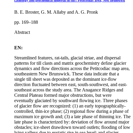
Lithology and geochemical dispersal in till:: Petitcodiac area, New Brunswick
B. E. Broster, G. M. Allaby and A. G. Pronk
pp. 169–188
Abstract
EN:
Streamlined features, rat-tails, glacial striae, and dispersal
patterns for till clasts and matrix geochemistry deﬁne glacier
dynamics and ﬂow directions across the Petitcodiac map area,
southeastern New Brunswick. These data indicate that a
single till sheet was deposited as the dominant ice-ﬂow
direction ﬂuctuated between east, south-southwest, and east-
southeast across the study area. The Anagance Ridges and
Central Plateau formed major obstructions, but were
eventually glaciated by southward ﬂowing ice. Three phases
of glacier ﬂow are recognized: (1) an early topographically-
controlled, thin-ice phase; (2) regional ﬂow during a phase of
maximum ice growth and; (3) a late phase of thinning ice. The
late phase is characterized by: deviation of ﬂow around major
obstacles; ice-sheet drawdown toward outlets; ﬂooding of low
lying valleys due to eustatic rise in sea level; and glacier