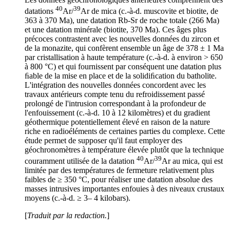
40
39
datations
Ar/
Ar de mica (c.-à-d. muscovite et biotite, de
363 à 370 Ma), une datation Rb-Sr de roche totale (266 Ma)
et une datation minérale (biotite, 370 Ma). Ces âges plus
précoces contrastent avec les nouvelles données du zircon et
de la monazite, qui confèrent ensemble un âge de 378 ± 1 Ma
par cristallisation à haute température (c.-à-d. à environ > 650
à 800 °C) et qui fournissent par conséquent une datation plus
ﬁable de la mise en place et de la solidiﬁcation du batholite.
L'intégration des nouvelles données concordent avec les
travaux antérieurs compte tenu du refroidissement passé
prolongé de l'intrusion correspondant à la profondeur de
l'enfouissement (c.-à-d. 10 à 12 kilomètres) et du gradient
géothermique potentiellement élevé en raison de la nature
riche en radioéléments de certaines parties du complexe. Cette
étude permet de supposer qu'il faut employer des
géochronomètres à température élevée plutôt que la technique
40
39
couramment utilisée de la datation
Ar/
Ar au mica, qui est
limitée par des températures de fermeture relativement plus
faibles de ≥ 350 °C, pour réaliser une datation absolue des
masses intrusives importantes enfouies à des niveaux crustaux
moyens (c.-à-d. ≥ 3– 4 kilobars).
[
Traduit par la redaction.
]