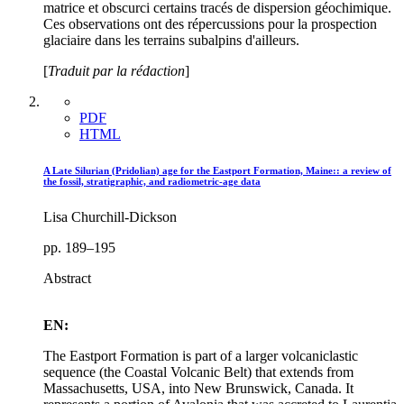
matrice et obscurci certains tracés de dispersion géochimique.
Ces observations ont des répercussions pour la prospection
glaciaire dans les terrains subalpins d'ailleurs.
[
Traduit par la rédaction
]
PDF
HTML
A Late Silurian (Pridolian) age for the Eastport Formation, Maine:: a review of
the fossil, stratigraphic, and radiometric-age data
Lisa Churchill-Dickson
pp. 189–195
Abstract
EN:
The Eastport Formation is part of a larger volcaniclastic
sequence (the Coastal Volcanic Belt) that extends from
Massachusetts, USA, into New Brunswick, Canada. It