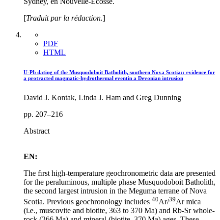
Sydney, en Nouvelle-Écosse.
[
Traduit par la r
édaction.
]
PDF
HTML
U-Pb dating of the Musquodoboit Batholith, southern Nova Scotia:: evidence for
a protracted magmatic-hydrothermal eventin a Devonian intrusion
David J. Kontak, Linda J. Ham and Greg Dunning
pp. 207–216
Abstract
EN:
The ﬁrst high-temperature geochronometric data are presented
for the peraluminous, multiple phase Musquodoboit Batholith,
the second largest intrusion in the Meguma terrane of Nova
40
39
Scotia. Previous geochronology includes
Ar/
Ar mica
(i.e., muscovite and biotite, 363 to 370 Ma) and Rb-Sr whole-
rock (266 Ma) and mineral (biotite, 370 Ma) ages. These