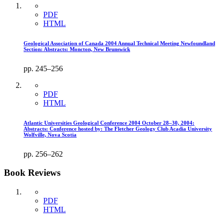
PDF
HTML
Geological Association of Canada 2004 Annual Technical Meeting Newfoundland
Section: Abstracts: Moncton, New Brunswick
pp. 245–256
PDF
HTML
Atlantic Universities Geological Conference 2004 October 28–30, 2004:
Abstracts: Conference hosted by: The Fletcher Geology Club Acadia University
Wolfville, Nova Scotia
pp. 256–262
Book Reviews
PDF
HTML