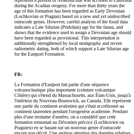
represents a portion of Avalonia that was accreted to Laurentia
during the Acadian orogeny. For more than thirty years the
age of this formation has been regarded as Early Devonian
(Lochkovian or Pragian) based on a new and yet undescribed
ostracode genus. However, careful analysis of the fossil data
indicates a Late Silurian (Pridolian) age for the fauna, and
shows that the evidence used to assign a Devonian age should
have been regarded as provisional. This interpretation is
additionally strengthened by local stratigraphy and recent
radiometric dating, both of which support a Late Silurian age
for the Eastport Formation.
FR:
La Formation d'Eastport fait partie d'une séquence
volcanoclastique plus importante (ceinture volcanique
Côtière) qui s'étend du Massachusetts, aux États-Unis, jusqu'à
l'intérieur du Nouveau-Brunswick, au Canada. Elle représente
une partie du continent avalonien qui s'était accrétionné au
continent laurentien pendant l'orogenèse acadienne. Pendant
plus d'une trentaine d'années, on a considéré que cette
formation remontait au Dévonien précoce (Lochkovien ou
Praguien) en se basant sur un nouveau genre d'ostracode
encore non décrit. Une analyse attentive des données relatives