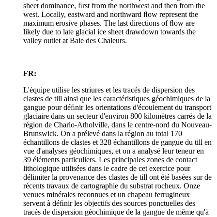
sheet dominance, ﬁrst from the northwest and then from the
west. Locally, eastward and northward ﬂow represent the
maximum erosive phases. The last directions of ﬂow are
likely due to late glacial ice sheet drawdown towards the
valley outlet at Baie des Chaleurs.
FR:
L'équipe utilise les striures et les tracés de dispersion des
clastes de till ainsi que les caractéristiques géochimiques de la
gangue pour déﬁnir les orientations d'écoulement du transport
glaciaire dans un secteur d'environ 800 kilomètres carrés de la
région de Charlo-Atholville, dans le centre-nord du Nouveau-
Brunswick. On a prélevé dans la région au total 170
échantillons de clastes et 328 échantillons de gangue du till en
vue d'analyses géochimiques, et on a analysé leur teneur en
39 éléments particuliers. Les principales zones de contact
lithologique utilisées dans le cadre de cet exercice pour
délimiter la provenance des clastes de till ont été basées sur de
récents travaux de cartographie du substrat rocheux. Onze
venues minérales reconnues et un chapeau ferrugineux
servent à déﬁnir les objectifs des sources ponctuelles des
tracés de dispersion géochimique de la gangue de même qu'à