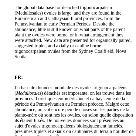
The global data base for detached trigonocarpalean
(Medullosales) ovules is large, and they are found in the
Euramerican and Cathaysian fl oral provinces, from the
Pennsylvanian to early Permian Periods. Despite the
abundance, little is still known on what parts of the parent
plant the ovules were borne, or in what arrangement they
were attached. New data are presented for organically paired,
suggested triplet, and axially or cauline borne
trigonocarpalean ovules from the Sydney Coalfi eld, Nova
Scotia.
FR:
La base de données mondiale des ovules trigonocarpaléens
(
Medullosales
) détachés est imposante; on les trouve dans les
provinces fl oristiques euraméricaine et cathaysienne de la
période du Pennsylvanien au Permien précoce. Malgré cette
abondance, on sait encore peu de choses sur les parties de la
plante-mère où sont nés les ovules, ou selon quelle disposition
ils étaient fi xés. De nouvelles données sont présentées au
sujet d'ovules trigonocarpaléens biologiquement jumelés,
présumés triplets et axiaux ou caulinaires du terrain houiller de