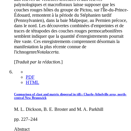
palynologiques et macroﬂoraux laisse supposer que les
couches rouges hôtes du groupe de Pictou, sur l'Île-du-Prince-
Édouard, remontent à la période du Stéphanien tardif
(Pennsylvanien), dans la baie Malpeque, au Permien précoce,
dans le nord. Les découvertes combinées d'empreintes et de
traces de tétrapodes des couches rouges permocarbonifères
semblent indiquer que la quantité d'enregistrements pourrait
être vaste. Ces enregistrements comprennent désormais la
manifestation la plus récente connue de
l'ichnogenre
Notalacerta.
[
Traduit par la rédaction.
]
PDF
HTML
Comparison of clast and matrix dispersal in till:: Charlo-Atholville area, north-
central New Brunswick
M. L. Dickson, B. E. Broster and M. A. Parkhill
pp. 227–244
Abstract