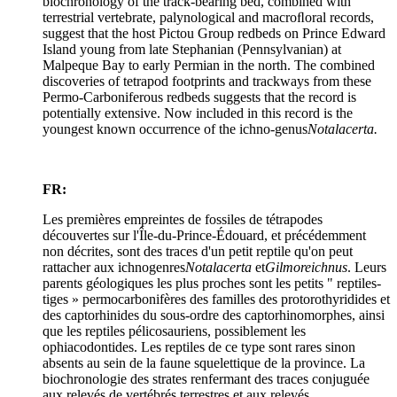
biochronology of the track-bearing bed, combined with
terrestrial vertebrate, palynological and macroﬂoral records,
suggest that the host Pictou Group redbeds on Prince Edward
Island young from late Stephanian (Pennsylvanian) at
Malpeque Bay to early Permian in the north. The combined
discoveries of tetrapod footprints and trackways from these
Permo-Carboniferous redbeds suggests that the record is
potentially extensive. Now included in this record is the
youngest known occurrence of the ichno-genus
Notalacerta.
FR:
Les premières empreintes de fossiles de tétrapodes
découvertes sur l'Île-du-Prince-Édouard, et précédemment
non décrites, sont des traces d'un petit reptile qu'on peut
rattacher aux ichnogenres
Notalacerta
et
Gilmoreichnus
. Leurs
parents géologiques les plus proches sont les petits " reptiles-
tiges » permocarbonifères des familles des protorothyridides et
des captorhinides du sous-ordre des captorhinomorphes, ainsi
que les reptiles pélicosauriens, possiblement les
ophiacodontides. Les reptiles de ce type sont rares sinon
absents au sein de la faune squelettique de la province. La
biochronologie des strates renfermant des traces conjuguée
aux relevés de vertébrés terrestres et aux relevés