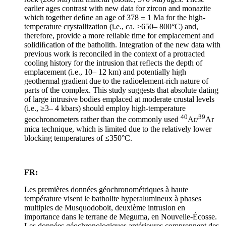
earlier ages contrast with new data for zircon and monazite
which together deﬁne an age of 378 ± 1 Ma for the high-
temperature crystallization (i.e., ca. >650– 800°C) and,
therefore, provide a more reliable time for emplacement and
solidiﬁcation of the batholith. Integration of the new data with
previous work is reconciled in the context of a protracted
cooling history for the intrusion that reﬂects the depth of
emplacement (i.e., 10– 12 km) and potentially high
geothermal gradient due to the radioelement-rich nature of
parts of the complex. This study suggests that absolute dating
of large intrusive bodies emplaced at moderate crustal levels
(i.e., ≥3– 4 kbars) should employ high-temperature
40
39
geochronometers rather than the commonly used
Ar/
Ar
mica technique, which is limited due to the relatively lower
blocking temperatures of ≤350°C.
FR:
Les premières données géochronométriques à haute
température visent le batholite hyperalumineux à phases
multiples de Musquodoboit, deuxième intrusion en
importance dans le terrane de Meguma, en Nouvelle-Écosse.
Les données géochronologiques antérieures comprennent des