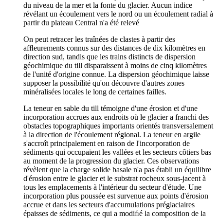
du niveau de la mer et la fonte du glacier. Aucun indice
révélant un écoulement vers le nord ou un écoulement radial à
partir du plateau Central n'a été relevé
On peut retracer les traînées de clastes à partir des
afﬂeurements connus sur des distances de dix kilomètres en
direction sud, tandis que les trains distincts de dispersion
géochimique du till disparaissent à moins de cinq kilomètres
de l'unité d'origine connue. La dispersion géochimique laisse
supposer la possibilité qu'on découvre d'autres zones
minéralisées locales le long de certaines failles.
La teneur en sable du till témoigne d'une érosion et d'une
incorporation accrues aux endroits où le glacier a franchi des
obstacles topographiques importants orientés transversalement
à la direction de l'écoulement régional. La teneur en argile
s'accroît principalement en raison de l'incorporation de
sédiments qui occupaient les vallées et les secteurs côtiers bas
au moment de la progression du glacier. Ces observations
révèlent que la charge solide basale n'a pas établi un équilibre
d'érosion entre le glacier et le substrat rocheux sous-jacent à
tous les emplacements à l'intérieur du secteur d'étude. Une
incorporation plus poussée est survenue aux points d'érosion
accrue et dans les secteurs d'accumulations préglaciaires
épaisses de sédiments, ce qui a modiﬁé la composition de la