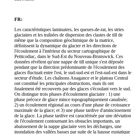
FR:
Les caractéristiques laminaires, les queues-de-rat, les stries
glaciaires et les traînées de dispersion des clastes de till de
même que la composition géochimique de la matrice,
déﬁnissent la dynamique du glacier et les directions de
l'écoulement à l'intérieur du secteur cartographique de
Petitcodiac, dans le Sud-Est du Nouveau-Brunswick. Ces
données révèlent qu'une nappe de till unique s'est déposée
pendant que la direction prédominante de l'écoulement des
glaces ﬂuctuait entre l'est, le sud-sud-est et l'est-sud-est dans le
secteur d'étude. Les chaînons Anagance et le plateau Central
ont constitué les principales obstructions, mais ils ont
ﬁnalement été recouverts par des glaces s'écoulant vers le sud.
On distingue trois phases d'écoulement glaciaire : 1) une
phase précoce de glace mince topographiquement canalisée;
2) un écoulement régional au cours d'une phase de croissance
maximale de la glace; et 3) une phase tardive d'amincissement
de la glace. La phase tardive est caractérisée par une déviation
de l'écoulement contournant les obstacles importants, un
abaissement de la nappe glaciaire vers les décharges, une
inondation des vallées basses par suite de la hausse eustatique