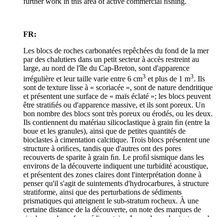
further work in this area of active commercial ﬁshing.
FR:
Les blocs de roches carbonatées repêchées du fond de la mer
par des chalutiers dans un petit secteur à accès restreint au
large, au nord de l'île du Cap-Breton, sont d'apparence
3
3
irrégulière et leur taille varie entre 6 cm
et plus de 1 m
. Ils
sont de texture lisse à « scoriacée », sont de nature dendritique
et présentent une surface de « maïs éclaté »; les blocs peuvent
être stratiﬁés ou d'apparence massive, et ils sont poreux. Un
bon nombre des blocs sont très poreux ou érodés, ou les deux.
Ils contiennent du matériau silicoclastique à grain ﬁn (entre la
boue et les granules), ainsi que de petites quantités de
bioclastes à cimentation calcitique. Trois blocs présentent une
structure à oriﬁces, tandis que d'autres ont des pores
recouverts de sparite à grain ﬁn. Le proﬁl sismique dans les
environs de la découverte indiquent une turbidité acoustique,
et présentent des zones claires dont l'interprétation donne à
penser qu'il s'agit de suintements d'hydrocarbures, à structure
stratiforme, ainsi que des perturbations de sédiments
prismatiques qui atteignent le sub-stratum rocheux. À une
certaine distance de la découverte, on note des marques de