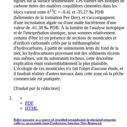
rigoles sur la surface sédimentaire. Les valeurs des isotopes de
carbone tirées des matières coquillières cimentées dans les
13
blocs varient entre δ
C = -9.41 et -35.27 ‰ PDB
(bélemnites de la formation Pee Dee), et s'accompagnent
d'une incrustation algale ou d'une matte bactérienne d'une
valeur de -61.38 ‰ PDB. À la lumière de l'analyse isotopique
et de l'interprétation sismique, nous sommes relativement
certains d'être ici en présence de sections de monticules et
d'oriﬁces carbonatés créés par la méthanogénèse
d'hydrocarbures, à partir de suintements lents du fond de la
mer, les hydrocarbures provenant soit des sédiments récents
eux-mêmes, soit du substratum rocheux, cette deuxième
explication étant vraisemblablement la plus plausible.
L'écologie de ces monticules n'a fait l'objet d'aucune étude, et
il faudrait réaliser d'autres travaux dans cette zone où la pêche
commerciale est pratiquée.
[
Traduit par la rédaction
]
PDF
HTML
Relict seawater as a source of stratiﬁed groundwater in glaciated estuarine
valleys:: an example from Fredericton Junction, New Brunswick