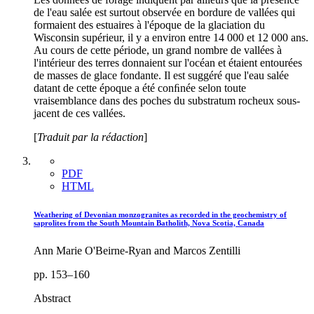
de l'eau salée est surtout observée en bordure de vallées qui
formaient des estuaires à l'époque de la glaciation du
Wisconsin supérieur, il y a environ entre 14 000 et 12 000 ans.
Au cours de cette période, un grand nombre de vallées à
l'intérieur des terres donnaient sur l'océan et étaient entourées
de masses de glace fondante. Il est suggéré que l'eau salée
datant de cette époque a été conﬁnée selon toute
vraisemblance dans des poches du substratum rocheux sous-
jacent de ces vallées.
[
Traduit par la rédaction
]
PDF
HTML
Weathering of Devonian monzogranites as recorded in the geochemistry of
saprolites from the South Mountain Batholith, Nova Scotia, Canada
Ann Marie O'Beirne-Ryan and Marcos Zentilli
pp. 153–160
Abstract