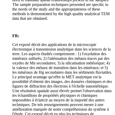
The sample preparation techniques presented are speciﬁc to
the needs of the study and the appropriateness of these
methods is demonstrated by the high quality analytical TEM
data that are obtained.
FR:
Cet exposé décrit des applications de la microscopie
électronique à transmission analytique dans les sciences de la
terre. Les aspects étudiés comprennent : 1) l'oxydation des
minéraux sulfurés; 2) l'atténuation des métaux-traces par des
oxydes de Mn secondaires; 3) la silicatisation météorique; 4)
la valence des métaux de transition dans les minéraux; et 5)
les minéraux de Hg secondaires dans les sédiments ﬂuviatiles.
Le principal avantage qu'offre la MET analytique est la
possibilité d'obtenir des images, des données chimiques et des
ﬁgures de diffraction des électrons à l'échelle nanométrique.
Une résolution spatiale aussi élevée permet l'observation dans
les échantillons de propriétés physiques et chimiques
impossibles à éclaircir au moyen de la majorité des autres
techniques. De tels renseignements peuvent mener à une
amélioration marquée de notre compréhension du système à
l'étude. Cet exposé décrit en plus les techniques de