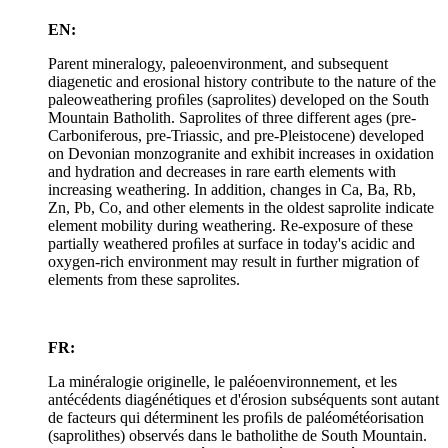
EN:
Parent mineralogy, paleoenvironment, and subsequent
diagenetic and erosional history contribute to the nature of the
paleoweathering proﬁles (saprolites) developed on the South
Mountain Batholith. Saprolites of three different ages (pre-
Carboniferous, pre-Triassic, and pre-Pleistocene) developed
on Devonian monzogranite and exhibit increases in oxidation
and hydration and decreases in rare earth elements with
increasing weathering. In addition, changes in Ca, Ba, Rb,
Zn, Pb, Co, and other elements in the oldest saprolite indicate
element mobility during weathering. Re-exposure of these
partially weathered proﬁles at surface in today's acidic and
oxygen-rich environment may result in further migration of
elements from these saprolites.
FR:
La minéralogie originelle, le paléoenvironnement, et les
antécédents diagénétiques et d'érosion subséquents sont autant
de facteurs qui déterminent les proﬁls de paléométéorisation
(saprolithes) observés dans le batholithe de South Mountain.