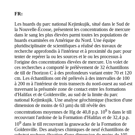
FR:
Les huards du parc national Kejimkujik, situé dans le Sud de
la Nouvelle-Écosse, présentent les concentrations de mercure
dans le sang les plus élevées parmi toutes les populations de
huards examinées en Amérique du Nord. Une équipe
pluridisciplinaire de scientiﬁques a réalisé des travaux de
recherche approfondis à l'intérieur et à proximité du parc pour
tenter de repérer la ou les sources et le ou les processus à
l'origine des concentrations élevées de mercure. Un volet de
ces recherches a comporté le prélèvement de 32 échantillons
de till de l'horizon C à des profondeurs variant entre 70 et 120
cm. Les échantillons ont été prélevés à des intervalles de 100
à 200 m à l'intérieur de trois transects du nord-ouest au sud-est
traversant la présumée zone de contact entre les formations
d'Halifax et de Goldenville, au sud de la limite du parc
national Kejimkujik. Une analyse géochimique (fraction d'une
dimension de moins de 63 µm) du till révèle des
9
concentrations moyennes de Hg de 40,8 p.p. 10
b dans le till
recouvrant l'ardoise de la Formation d'Halifax et de 32,4 p.p.
9
10
dans le till recouvrant la grauwacke de la Formation de
Goldenville. Des analyses chimiques de neuf échantillons de
substrat rocheux (fraction d'une dimension de moins de 105