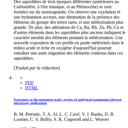
Des saprolithes de trois époques différentes (antérieures au
Carbonifère, à l'ère triasique, et au Pléistocène) se sont
formées sur du monzogranite. On observe une oxydation et
une hydratation accrues, une diminution de la présence des
éléments du groupe des terres rares, et une météorisation plus
grande. De plus, des altérations de Ca, Ba, Rb, Zn, Pb, Co et
d'autres éléments dans les saprolithes plus anciens indiquent le
caractère meuble des éléments pendant la météorisation. Une
nouvelle exposition de ces proﬁls en partie météorisés dans le
milieu acide et riche en oxygène d'aujourd'hui pourrait
entraîner une autre migration des éléments contenus dans ces
saprolithes.
[
Traduit par la rédaction
]
PDF
HTML
Geoscience at the nanometre scale:: review of analytical transmission electron
microscopy applications
B. M. Petrunic, T. A. Al, L. C. Cavé, V. J. Banks, D. B.
Loomer, C. S. Belfry, S. R. Cogswell and L. Weaver