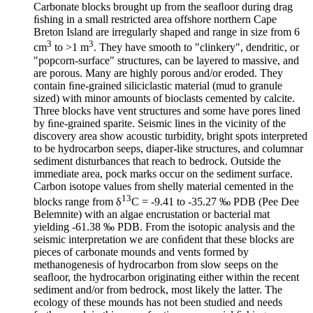
Carbonate blocks brought up from the seaﬂoor during drag
ﬁshing in a small restricted area offshore northern Cape
Breton Island are irregularly shaped and range in size from 6
3
3
cm
to >1 m
. They have smooth to "clinkery", dendritic, or
"popcorn-surface" structures, can be layered to massive, and
are porous. Many are highly porous and/or eroded. They
contain ﬁne-grained siliciclastic material (mud to granule
sized) with minor amounts of bioclasts cemented by calcite.
Three blocks have vent structures and some have pores lined
by ﬁne-grained sparite. Seismic lines in the vicinity of the
discovery area show acoustic turbidity, bright spots interpreted
to be hydrocarbon seeps, diaper-like structures, and columnar
sediment disturbances that reach to bedrock. Outside the
immediate area, pock marks occur on the sediment surface.
Carbon isotope values from shelly material cemented in the
13
blocks range from δ
C = -9.41 to -35.27 ‰ PDB (Pee Dee
Belemnite) with an algae encrustation or bacterial mat
yielding -61.38 ‰ PDB. From the isotopic analysis and the
seismic interpretation we are conﬁdent that these blocks are
pieces of carbonate mounds and vents formed by
methanogenesis of hydrocarbon from slow seeps on the
seaﬂoor, the hydrocarbon originating either within the recent
sediment and/or from bedrock, most likely the latter. The
ecology of these mounds has not been studied and needs