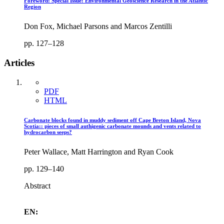
Foreword: Special Issue: Environmental Geoscience Research in the Atlantic
Region
Don Fox, Michael Parsons and Marcos Zentilli
pp. 127–128
Articles
PDF
HTML
Carbonate blocks found in muddy sediment off Cape Breton Island, Nova
Scotia:: pieces of small authigenic carbonate mounds and vents related to
hydrocarbon seeps?
Peter Wallace, Matt Harrington and Ryan Cook
pp. 129–140
Abstract
EN: