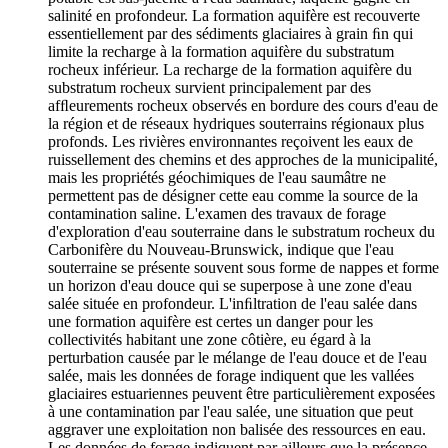
salinité en profondeur. La formation aquifère est recouverte
essentiellement par des sédiments glaciaires à grain ﬁn qui
limite la recharge à la formation aquifère du substratum
rocheux inférieur. La recharge de la formation aquifère du
substratum rocheux survient principalement par des
afﬂeurements rocheux observés en bordure des cours d'eau de
la région et de réseaux hydriques souterrains régionaux plus
profonds. Les rivières environnantes reçoivent les eaux de
ruissellement des chemins et des approches de la municipalité,
mais les propriétés géochimiques de l'eau saumâtre ne
permettent pas de désigner cette eau comme la source de la
contamination saline. L'examen des travaux de forage
d'exploration d'eau souterraine dans le substratum rocheux du
Carbonifère du Nouveau-Brunswick, indique que l'eau
souterraine se présente souvent sous forme de nappes et forme
un horizon d'eau douce qui se superpose à une zone d'eau
salée située en profondeur. L'inﬁltration de l'eau salée dans
une formation aquifère est certes un danger pour les
collectivités habitant une zone côtière, eu égard à la
perturbation causée par le mélange de l'eau douce et de l'eau
salée, mais les données de forage indiquent que les vallées
glaciaires estuariennes peuvent être particulièrement exposées
à une contamination par l'eau salée, une situation que peut
aggraver une exploitation non balisée des ressources en eau.
Les données de forage indiquent par ailleurs que la présence