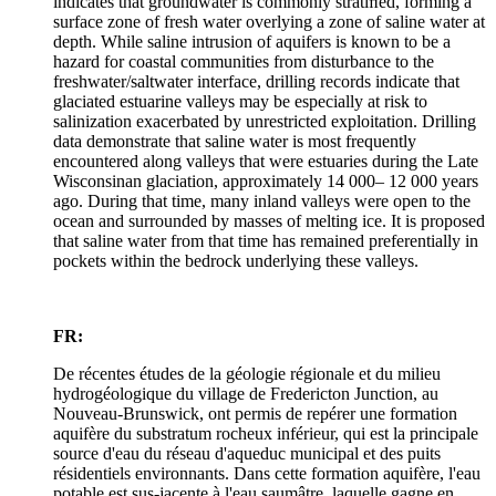
indicates that groundwater is commonly stratiﬁed, forming a
surface zone of fresh water overlying a zone of saline water at
depth. While saline intrusion of aquifers is known to be a
hazard for coastal communities from disturbance to the
freshwater/saltwater interface, drilling records indicate that
glaciated estuarine valleys may be especially at risk to
salinization exacerbated by unrestricted exploitation. Drilling
data demonstrate that saline water is most frequently
encountered along valleys that were estuaries during the Late
Wisconsinan glaciation, approximately 14 000– 12 000 years
ago. During that time, many inland valleys were open to the
ocean and surrounded by masses of melting ice. It is proposed
that saline water from that time has remained preferentially in
pockets within the bedrock underlying these valleys.
FR:
De récentes études de la géologie régionale et du milieu
hydrogéologique du village de Fredericton Junction, au
Nouveau-Brunswick, ont permis de repérer une formation
aquifère du substratum rocheux inférieur, qui est la principale
source d'eau du réseau d'aqueduc municipal et des puits
résidentiels environnants. Dans cette formation aquifère, l'eau
potable est sus-jacente à l'eau saumâtre, laquelle gagne en