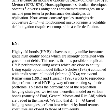
dans le cadre du modèle d’options de Black-Scholes (1973) et
Merton (1973,1974). Nous appliquons les résultats théoriques
obtenus à diverses obligations actuellement transigées sur le
marché pour tester la performance des stratégies de
réplication. Nous avons constaté que les stratégies de
couverture Δ – Γ – Θ fonctionnent mieux lorsque la volatilité
de l’obligation risquée est comparable à celle de l’action.
EN:
High yield bonds (HYB) behave as equity unlike investment
grade high quality bonds which are strongly correlated with
government debts. This means that it is possible to replicate
HYB performance using assets which are close to equity.
Using equity option model (Black Scholes (1973)) combined
with credit structural model (Merton (1974)) we extend
Ramaswami (1991) and Hussain (1993) works to reproduce
the performance of HYB by way of constructing synthetic
portfolios. To assess the performance of the replication
hedging strategies, we test our theoretical model on various
bonds (namely of Ford, General Motors and Rite Aid) which
are traded in the market. We find that Δ – Γ – Θ based
hedging strategies perform best when risky bond returns
volatilities are closed to those of firm equity.