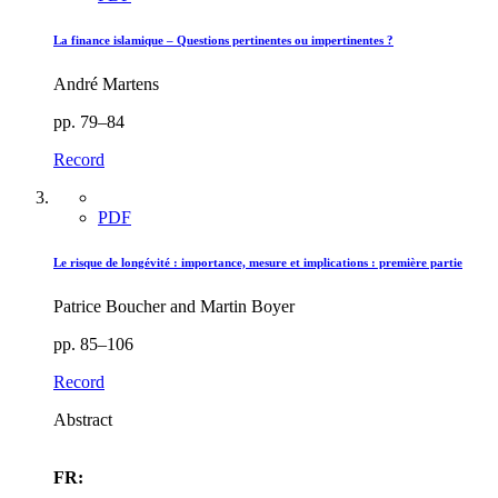
La finance islamique – Questions pertinentes ou impertinentes ?
André Martens
pp. 79–84
Record
PDF
Le risque de longévité : importance, mesure et implications : première partie
Patrice Boucher and Martin Boyer
pp. 85–106
Record
Abstract
FR: