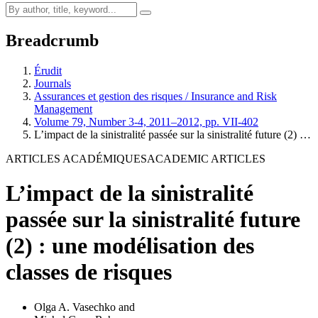
Breadcrumb
Érudit
Journals
Assurances et gestion des risques / Insurance and Risk
Management
Volume 79, Number 3-4, 2011–2012, pp. VII-402
L’impact de la sinistralité passée sur la sinistralité future (2) …
ARTICLES ACADÉMIQUES
ACADEMIC ARTICLES
L’impact de la sinistralité
passée sur la sinistralité future
(2) : une modélisation des
classes de risques
Olga A. Vasechko
and