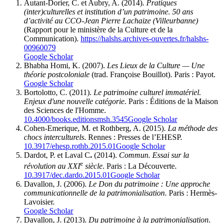
Autant-Dorier, C. et Aubry, A. (2014).
Pratiques
(inter)culturelles et institution d’un patrimoine. 50 ans
d’activité au CCO-Jean Pierre Lachaize (Villeurbanne)
(Rapport pour le ministère de la Culture et de la
Communication).
https://halshs.archives-ouvertes.fr/halshs-
00960079
Google Scholar
Bhabha Homi, K. (2007).
Les Lieux de la Culture — Une
théorie postcoloniale
(trad. Françoise Bouillot). Paris : Payot.
Google Scholar
Bortolotto, C. (2011).
Le patrimoine culturel immatériel.
Enjeux d'une nouvelle catégorie
. Paris : Éditions de la Maison
des Sciences de l'Homme.
10.4000/books.editionsmsh.3545
Google Scholar
Cohen-Emerique, M. et Rothberg, A. (2015).
La méthode des
chocs interculturels
. Rennes : Presses de l’EHESP.
10.3917/ehesp.rothb.2015.01
Google Scholar
Dardot, P. et Laval C
.
(2014).
Commun. Essai sur la
e
révolution au XXI
siècle
. Paris : La Découverte.
10.3917/dec.dardo.2015.01
Google Scholar
Davallon, J. (2006).
Le Don du patrimoine : Une approche
communicationnelle de la patrimonialisation
. Paris : Hermès-
Lavoisier.
Google Scholar
Davallon, J. (2013).
Du patrimoine à la patrimonialisation
.