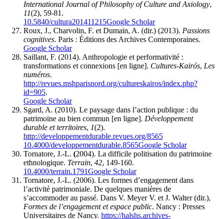
International Journal of Philosophy of Culture and Axiology
,
11
(2), 59-81.
10.5840/cultura201411215
Google Scholar
Roux, J., Charvolin, F. et Dumain, A. (dir.) (2013).
Passions
cognitives
. Paris : Éditions des Archives Contemporaines.
Google Scholar
Saillant, F. (2014). Anthropologie et performativité :
transformations et connexions [en ligne].
Cultures-Kairós
,
Les
numéros
.
http://revues.mshparisnord.org/cultureskairos/index.php?
id=905
.
Google Scholar
Sgard, A. (2010). Le paysage dans l’action publique : du
patrimoine au bien commun [en ligne].
Développement
durable et territoires
,
1
(2).
http://developpementdurable.revues.org/8565
10.4000/developpementdurable.8565
Google Scholar
Tornatore, J.-L.
(
2004). La difficile politisation du patrimoine
ethnologique.
Terrain
,
42
, 149-160.
10.4000/terrain.1791
Google Scholar
Tornatore, J.-L. (2006). Les formes d’engagement dans
l’activité patrimoniale. De quelques manières de
s’accommoder au passé. Dans V. Meyer V. et J. Walter (dir.),
Formes de l’engagement et espace public
. Nancy : Presses
Universitaires de Nancy.
https://halshs.archives-