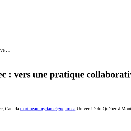
tive …
ec : vers une pratique collaborat
ec, Canada
martineau.myriame@uqam.ca
Université du Québec à Mont