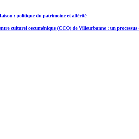
Maison : politique du patrimoine et altérité
Centre culturel oecuménique (CCO) de Villeurbanne : un processus 