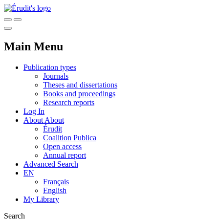
Main Menu
Publication types
Journals
Theses and dissertations
Books and proceedings
Research reports
Log In
About
About
Érudit
Coalition Publica
Open access
Annual report
Advanced Search
EN
Français
English
My Library
Search