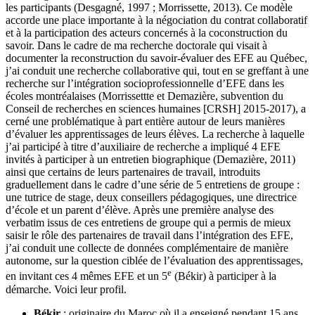
les participants (Desgagné, 1997 ; Morrissette, 2013). Ce modèle
accorde une place importante à la négociation du contrat collaboratif
et à la participation des acteurs concernés à la coconstruction du
savoir. Dans le cadre de ma recherche doctorale qui visait à
documenter la reconstruction du savoir-évaluer des EFE au Québec,
j’ai conduit une recherche collaborative qui, tout en se greffant à une
recherche sur l’intégration socioprofessionnelle d’EFE dans les
écoles montréalaises (Morrissettte et Demazière, subvention du
Conseil de recherches en sciences humaines [CRSH] 2015-2017), a
cerné une problématique à part entière autour de leurs manières
d’évaluer les apprentissages de leurs élèves. La recherche à laquelle
j’ai participé à titre d’auxiliaire de recherche a impliqué 4 EFE
invités à participer à un entretien biographique (Demazière, 2011)
ainsi que certains de leurs partenaires de travail, introduits
graduellement dans le cadre d’une série de 5 entretiens de groupe :
une tutrice de stage, deux conseillers pédagogiques, une directrice
d’école et un parent d’élève. Après une première analyse des
verbatim issus de ces entretiens de groupe qui a permis de mieux
saisir le rôle des partenaires de travail dans l’intégration des EFE,
j’ai conduit une collecte de données complémentaire de manière
autonome, sur la question ciblée de l’évaluation des apprentissages,
e
en invitant ces 4 mêmes EFE et un 5
(Békir) à participer à la
démarche. Voici leur profil.
Békir
: originaire du Maroc où il a enseigné pendant 15 ans,