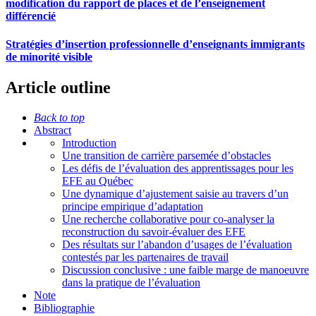
modification du rapport de places et de l’enseignement
différencié
Stratégies d’insertion professionnelle d’enseignants immigrants
de minorité visible
Article outline
Back to top
Abstract
Introduction
Une transition de carrière parsemée d’obstacles
Les défis de l’évaluation des apprentissages pour les
EFE au Québec
Une dynamique d’ajustement saisie au travers d’un
principe empirique d’adaptation
Une recherche collaborative pour co-analyser la
reconstruction du savoir-évaluer des EFE
Des résultats sur l’abandon d’usages de l’évaluation
contestés par les partenaires de travail
Discussion conclusive : une faible marge de manoeuvre
dans la pratique de l’évaluation
Note
Bibliographie