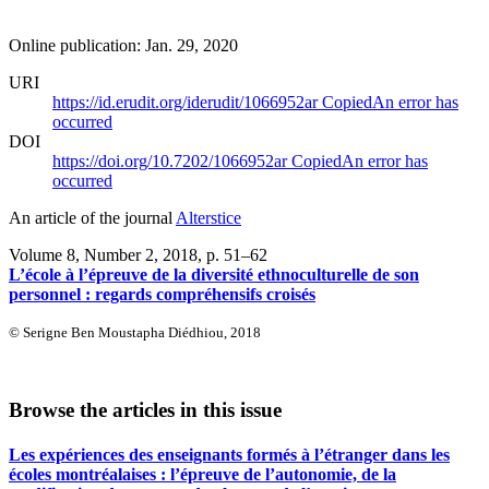
Online publication: Jan. 29, 2020
URI
https://id.erudit.org/iderudit/1066952ar
Copied
An error has
occurred
DOI
https://doi.org/10.7202/1066952ar
Copied
An error has
occurred
An article of the journal
Alterstice
Volume 8, Number 2, 2018
, p. 51–62
L’école à l’épreuve de la diversité ethnoculturelle de son
personnel : regards compréhensifs croisés
© Serigne Ben Moustapha Diédhiou, 2018
Browse the articles in this issue
Les expériences des enseignants formés à l’étranger dans les
écoles montréalaises : l’épreuve de l’autonomie, de la