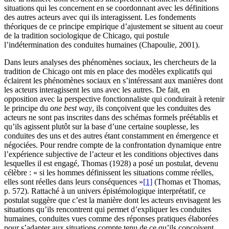
situations qui les concernent en se coordonnant avec les définitions
des autres acteurs avec qui ils interagissent. Les fondements
théoriques de ce principe empirique d’ajustement se situent au coeur
de la tradition sociologique de Chicago, qui postule
l’indétermination des conduites humaines (Chapoulie, 2001).
Dans leurs analyses des phénomènes sociaux, les chercheurs de la
tradition de Chicago ont mis en place des modèles explicatifs qui
éclairent les phénomènes sociaux en s’intéressant aux manières dont
les acteurs interagissent les uns avec les autres. De fait, en
opposition avec la perspective fonctionnaliste qui conduirait à retenir
le principe du
one best way
, ils conçoivent que les conduites des
acteurs ne sont pas inscrites dans des schémas formels préétablis et
qu’ils agissent plutôt sur la base d’une certaine souplesse, les
conduites des uns et des autres étant constamment en émergence et
négociées. Pour rendre compte de la confrontation dynamique entre
l’expérience subjective de l’acteur et les conditions objectives dans
lesquelles il est engagé, Thomas (1928) a posé un postulat, devenu
célèbre : « si les hommes définissent les situations comme réelles,
elles sont réelles dans leurs conséquences »
[1]
(Thomas et Thomas,
p. 572). Rattaché à un univers épistémologique interprétatif, ce
postulat suggère que c’est la manière dont les acteurs envisagent les
situations qu’ils rencontrent qui permet d’expliquer les conduites
humaines, conduites vues comme des réponses pratiques élaborées
pour s’adapter aux situations compte tenu de ce qu’ils conçoivent