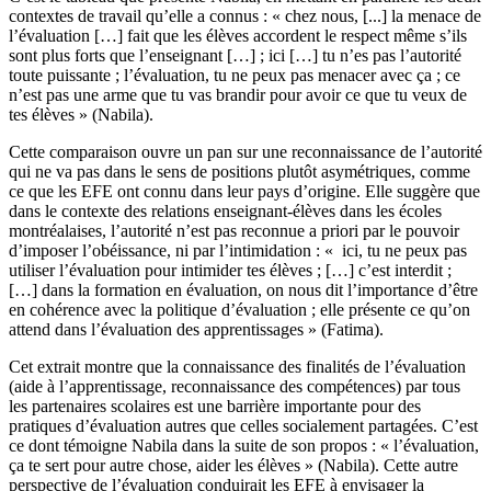
contextes de travail qu’elle a connus : « chez nous, [...] la menace de
l’évaluation […] fait que les élèves accordent le respect même s’ils
sont plus forts que l’enseignant […] ; ici […] tu n’es pas l’autorité
toute puissante ; l’évaluation, tu ne peux pas menacer avec ça ; ce
n’est pas une arme que tu vas brandir pour avoir ce que tu veux de
tes élèves » (Nabila).
Cette comparaison ouvre un pan sur une reconnaissance de l’autorité
qui ne va pas dans le sens de positions plutôt asymétriques, comme
ce que les EFE ont connu dans leur pays d’origine. Elle suggère que
dans le contexte des relations enseignant-élèves dans les écoles
montréalaises, l’autorité n’est pas reconnue a priori par le pouvoir
d’imposer l’obéissance, ni par l’intimidation : « ici, tu ne peux pas
utiliser l’évaluation pour intimider tes élèves ; […] c’est interdit ;
[…] dans la formation en évaluation, on nous dit l’importance d’être
en cohérence avec la politique d’évaluation ; elle présente ce qu’on
attend dans l’évaluation des apprentissages » (Fatima).
Cet extrait montre que la connaissance des finalités de l’évaluation
(aide à l’apprentissage, reconnaissance des compétences) par tous
les partenaires scolaires est une barrière importante pour des
pratiques d’évaluation autres que celles socialement partagées. C’est
ce dont témoigne Nabila dans la suite de son propos : « l’évaluation,
ça te sert pour autre chose, aider les élèves » (Nabila). Cette autre
perspective de l’évaluation conduirait les EFE à envisager la