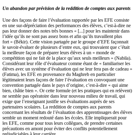
Un abandon par prévision de la reddition de comptes aux parents
Une des façons de faire l’évaluation rapportée par les EFE consiste
en une sur-dépréciation des performances des élèves, c’est-à-dire ne
pas leur donner des notes très bonnes « [...] pour les maintenir dans
l’idée qu’ils ne sont pas assez bons et afin qu’ils travaillent plus
fort » (Békir). Cette vision partagée par le groupe d’EFE façonnait
le savoir-évaluer de plusieurs d’entre eux, qui trouvaient que c’était
la meilleure façon de préparer leurs élèves à un « monde de
compétition qui ne fait de la place qu’aux seuls meilleurs » (Nabila).
Considérant leur rôle d’évaluateur comme étant de « familiariser les
élèves avec un système d’évaluation qui ne leur fera pas de cadeau »
(Fatima), les EFE en provenance du Maghreb en particulier
légitimaient leurs façons de faire l’évaluation en convoquant une
convention partagée dans le pays d’origine, c’est-à-dire « qui aime
bien, châtie bien ». Or cette formule (et les pratiques qui en relèvent)
ne semble pas opératoire dans leur nouveau milieu de travail, qui
exige que l’enseignant justifie ses évaluations auprès de ses
partenaires scolaires. La reddition de comptes aux parents
concernant les résultats de l’évaluation des apprentissages des élèves
semble un moment redouté dans les écoles. Elle impliquerait pour
les EFE, comme pour tous leurs collègues, de prendre certaines
précautions en amont pour éviter des conflits potentiellement
préjudiciables à leur carrière.