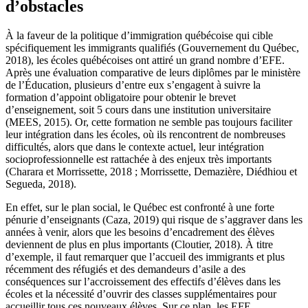
d’obstacles
À la faveur de la politique d’immigration québécoise qui cible
spécifiquement les immigrants qualifiés (Gouvernement du Québec,
2018), les écoles québécoises ont attiré un grand nombre d’EFE.
Après une évaluation comparative de leurs diplômes par le ministère
de l’Éducation, plusieurs d’entre eux s’engagent à suivre la
formation d’appoint obligatoire pour obtenir le brevet
d’enseignement, soit 5 cours dans une institution universitaire
(MEES, 2015). Or, cette formation ne semble pas toujours faciliter
leur intégration dans les écoles, où ils rencontrent de nombreuses
difficultés, alors que dans le contexte actuel, leur intégration
socioprofessionnelle est rattachée à des enjeux très importants
(Charara et Morrissette, 2018 ; Morrissette, Demazière, Diédhiou et
Segueda, 2018).
En effet, sur le plan social, le Québec est confronté à une forte
pénurie d’enseignants (Caza, 2019) qui risque de s’aggraver dans les
années à venir, alors que les besoins d’encadrement des élèves
deviennent de plus en plus importants (Cloutier, 2018). À titre
d’exemple, il faut remarquer que l’accueil des immigrants et plus
récemment des réfugiés et des demandeurs d’asile a des
conséquences sur l’accroissement des effectifs d’élèves dans les
écoles et la nécessité d’ouvrir des classes supplémentaires pour
accueillir tous ces nouveaux élèves. Sur ce plan, les EFE