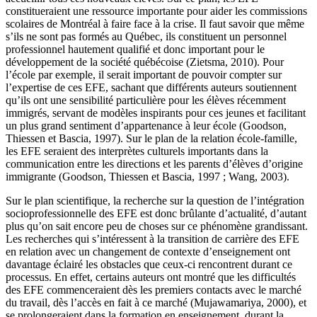
constitueraient une ressource importante pour aider les commissions
scolaires de Montréal à faire face à la crise. Il faut savoir que même
s’ils ne sont pas formés au Québec, ils constituent un personnel
professionnel hautement qualifié et donc important pour le
développement de la société québécoise (Zietsma, 2010). Pour
l’école par exemple, il serait important de pouvoir compter sur
l’expertise de ces EFE, sachant que différents auteurs soutiennent
qu’ils ont une sensibilité particulière pour les élèves récemment
immigrés, servant de modèles inspirants pour ces jeunes et facilitant
un plus grand sentiment d’appartenance à leur école (Goodson,
Thiessen et Bascia, 1997). Sur le plan de la relation école-famille,
les EFE seraient des interprètes culturels importants dans la
communication entre les directions et les parents d’élèves d’origine
immigrante (Goodson, Thiessen et Bascia, 1997 ; Wang, 2003).
Sur le plan scientifique, la recherche sur la question de l’intégration
socioprofessionnelle des EFE est donc brûlante d’actualité, d’autant
plus qu’on sait encore peu de choses sur ce phénomène grandissant.
Les recherches qui s’intéressent à la transition de carrière des EFE
en relation avec un changement de contexte d’enseignement ont
davantage éclairé les obstacles que ceux-ci rencontrent durant ce
processus. En effet, certains auteurs ont montré que les difficultés
des EFE commenceraient dès les premiers contacts avec le marché
du travail, dès l’accès en fait à ce marché (Mujawamariya, 2000), et
se prolongeraient dans la formation en enseignement, durant la