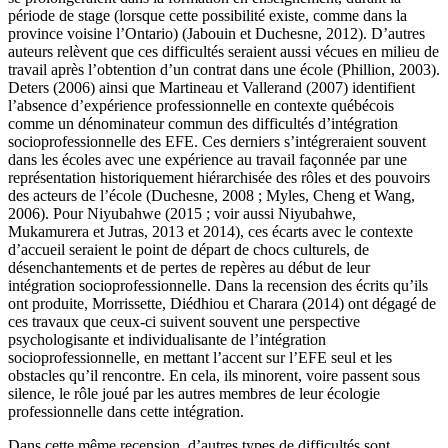
période de stage (lorsque cette possibilité existe, comme dans la
province voisine l’Ontario) (Jabouin et Duchesne, 2012). D’autres
auteurs relèvent que ces difficultés seraient aussi vécues en milieu de
travail après l’obtention d’un contrat dans une école (Phillion, 2003).
Deters (2006) ainsi que Martineau et Vallerand (2007) identifient
l’absence d’expérience professionnelle en contexte québécois
comme un dénominateur commun des difficultés d’intégration
socioprofessionnelle des EFE. Ces derniers s’intégreraient souvent
dans les écoles avec une expérience au travail façonnée par une
représentation historiquement hiérarchisée des rôles et des pouvoirs
des acteurs de l’école (Duchesne, 2008 ; Myles, Cheng et Wang,
2006). Pour Niyubahwe (2015 ; voir aussi Niyubahwe,
Mukamurera et Jutras, 2013 et 2014), ces écarts avec le contexte
d’accueil seraient le point de départ de chocs culturels, de
désenchantements et de pertes de repères au début de leur
intégration socioprofessionnelle. Dans la recension des écrits qu’ils
ont produite, Morrissette, Diédhiou et Charara (2014) ont dégagé de
ces travaux que ceux-ci suivent souvent une perspective
psychologisante et individualisante de l’intégration
socioprofessionnelle, en mettant l’accent sur l’EFE seul et les
obstacles qu’il rencontre. En cela, ils minorent, voire passent sous
silence, le rôle joué par les autres membres de leur écologie
professionnelle dans cette intégration.
Dans cette même recension, d’autres types de difficultés sont