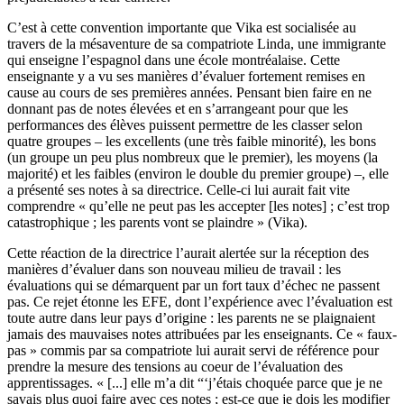
C’est à cette convention importante que Vika est socialisée au
travers de la mésaventure de sa compatriote Linda, une immigrante
qui enseigne l’espagnol dans une école montréalaise. Cette
enseignante y a vu ses manières d’évaluer fortement remises en
cause au cours de ses premières années. Pensant bien faire en ne
donnant pas de notes élevées et en s’arrangeant pour que les
performances des élèves puissent permettre de les classer selon
quatre groupes – les excellents (une très faible minorité), les bons
(un groupe un peu plus nombreux que le premier), les moyens (la
majorité) et les faibles (environ le double du premier groupe) –, elle
a présenté ses notes à sa directrice. Celle-ci lui aurait fait vite
comprendre « qu’elle ne peut pas les accepter [les notes] ; c’est trop
catastrophique ; les parents vont se plaindre » (Vika).
Cette réaction de la directrice l’aurait alertée sur la réception des
manières d’évaluer dans son nouveau milieu de travail : les
évaluations qui se démarquent par un fort taux d’échec ne passent
pas. Ce rejet étonne les EFE, dont l’expérience avec l’évaluation est
toute autre dans leur pays d’origine : les parents ne se plaignaient
jamais des mauvaises notes attribuées par les enseignants. Ce « faux-
pas » commis par sa compatriote lui aurait servi de référence pour
prendre la mesure des tensions au coeur de l’évaluation des
apprentissages. « [...] elle m’a dit “‘j’étais choquée parce que je ne
savais plus quoi faire avec ces notes ; est-ce que je dois les modifier