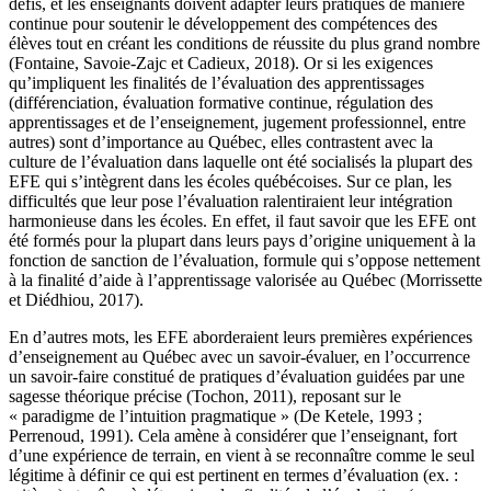
défis, et les enseignants doivent adapter leurs pratiques de manière
continue pour soutenir le développement des compétences des
élèves tout en créant les conditions de réussite du plus grand nombre
(Fontaine, Savoie-Zajc et Cadieux, 2018). Or si les exigences
qu’impliquent les finalités de l’évaluation des apprentissages
(différenciation, évaluation formative continue, régulation des
apprentissages et de l’enseignement, jugement professionnel, entre
autres) sont d’importance au Québec, elles contrastent avec la
culture de l’évaluation dans laquelle ont été socialisés la plupart des
EFE qui s’intègrent dans les écoles québécoises. Sur ce plan, les
difficultés que leur pose l’évaluation ralentiraient leur intégration
harmonieuse dans les écoles. En effet, il faut savoir que les EFE ont
été formés pour la plupart dans leurs pays d’origine uniquement à la
fonction de sanction de l’évaluation, formule qui s’oppose nettement
à la finalité d’aide à l’apprentissage valorisée au Québec (Morrissette
et Diédhiou, 2017).
En d’autres mots, les EFE aborderaient leurs premières expériences
d’enseignement au Québec avec un savoir-évaluer, en l’occurrence
un savoir-faire constitué de pratiques d’évaluation guidées par une
sagesse théorique précise (Tochon, 2011), reposant sur le
« paradigme de l’intuition pragmatique » (De Ketele, 1993 ;
Perrenoud, 1991). Cela amène à considérer que l’enseignant, fort
d’une expérience de terrain, en vient à se reconnaître comme le seul
légitime à définir ce qui est pertinent en termes d’évaluation (ex. :