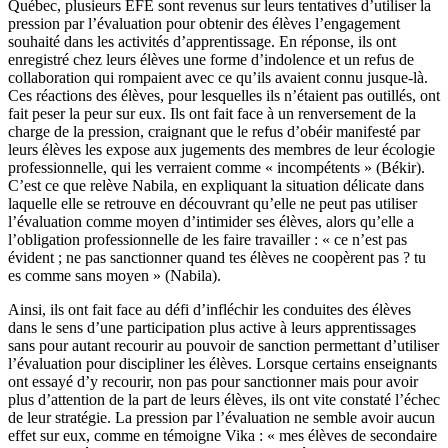
Québec, plusieurs EFE sont revenus sur leurs tentatives d’utiliser la
pression par l’évaluation pour obtenir des élèves l’engagement
souhaité dans les activités d’apprentissage. En réponse, ils ont
enregistré chez leurs élèves une forme d’indolence et un refus de
collaboration qui rompaient avec ce qu’ils avaient connu jusque-là.
Ces réactions des élèves, pour lesquelles ils n’étaient pas outillés, ont
fait peser la peur sur eux. Ils ont fait face à un renversement de la
charge de la pression, craignant que le refus d’obéir manifesté par
leurs élèves les expose aux jugements des membres de leur écologie
professionnelle, qui les verraient comme « incompétents » (Békir).
C’est ce que relève Nabila, en expliquant la situation délicate dans
laquelle elle se retrouve en découvrant qu’elle ne peut pas utiliser
l’évaluation comme moyen d’intimider ses élèves, alors qu’elle a
l’obligation professionnelle de les faire travailler : « ce n’est pas
évident ; ne pas sanctionner quand tes élèves ne coopèrent pas ? tu
es comme sans moyen » (Nabila).
Ainsi, ils ont fait face au défi d’infléchir les conduites des élèves
dans le sens d’une participation plus active à leurs apprentissages
sans pour autant recourir au pouvoir de sanction permettant d’utiliser
l’évaluation pour discipliner les élèves. Lorsque certains enseignants
ont essayé d’y recourir, non pas pour sanctionner mais pour avoir
plus d’attention de la part de leurs élèves, ils ont vite constaté l’échec
de leur stratégie. La pression par l’évaluation ne semble avoir aucun
effet sur eux, comme en témoigne Vika : « mes élèves de secondaire