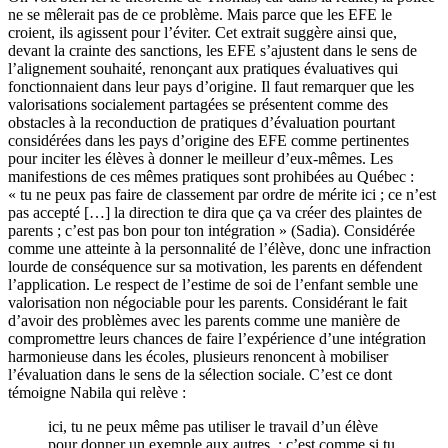
ne se mêlerait pas de ce problème. Mais parce que les EFE le
croient, ils agissent pour l’éviter. Cet extrait suggère ainsi que,
devant la crainte des sanctions, les EFE s’ajustent dans le sens de
l’alignement souhaité, renonçant aux pratiques évaluatives qui
fonctionnaient dans leur pays d’origine. Il faut remarquer que les
valorisations socialement partagées se présentent comme des
obstacles à la reconduction de pratiques d’évaluation pourtant
considérées dans les pays d’origine des EFE comme pertinentes
pour inciter les élèves à donner le meilleur d’eux-mêmes. Les
manifestions de ces mêmes pratiques sont prohibées au Québec :
« tu ne peux pas faire de classement par ordre de mérite ici ; ce n’est
pas accepté […] la direction te dira que ça va créer des plaintes de
parents ; c’est pas bon pour ton intégration » (Sadia). Considérée
comme une atteinte à la personnalité de l’élève, donc une infraction
lourde de conséquence sur sa motivation, les parents en défendent
l’application. Le respect de l’estime de soi de l’enfant semble une
valorisation non négociable pour les parents. Considérant le fait
d’avoir des problèmes avec les parents comme une manière de
compromettre leurs chances de faire l’expérience d’une intégration
harmonieuse dans les écoles, plusieurs renoncent à mobiliser
l’évaluation dans le sens de la sélection sociale. C’est ce dont
témoigne Nabila qui relève :
ici, tu ne peux même pas utiliser le travail d’un élève
pour donner un exemple aux autres : c’est comme si tu