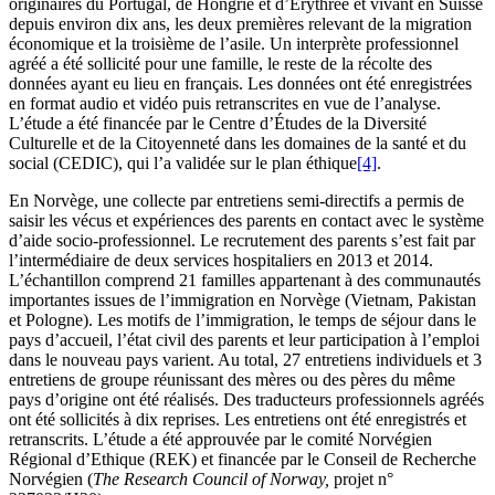
originaires du Portugal, de Hongrie et d’Érythrée et vivant en Suisse
depuis environ dix ans, les deux premières relevant de la migration
économique et la troisième de l’asile. Un interprète professionnel
agréé a été sollicité pour une famille, le reste de la récolte des
données ayant eu lieu en français. Les données ont été enregistrées
en format audio et vidéo puis retranscrites en vue de l’analyse.
L’étude a été financée par le Centre d’Études de la Diversité
Culturelle et de la Citoyenneté dans les domaines de la santé et du
social (CEDIC), qui l’a validée sur le plan éthique
[4]
.
En Norvège, une collecte par entretiens semi-directifs a permis de
saisir les vécus et expériences des parents en contact avec le système
d’aide socio-professionnel. Le recrutement des parents s’est fait par
l’intermédiaire de deux services hospitaliers en 2013 et 2014.
L’échantillon comprend 21 familles appartenant à des communautés
importantes issues de l’immigration en Norvège (Vietnam, Pakistan
et Pologne). Les motifs de l’immigration, le temps de séjour dans le
pays d’accueil, l’état civil des parents et leur participation à l’emploi
dans le nouveau pays varient. Au total, 27 entretiens individuels et 3
entretiens de groupe réunissant des mères ou des pères du même
pays d’origine ont été réalisés. Des traducteurs professionnels agréés
ont été sollicités à dix reprises. Les entretiens ont été enregistrés et
retranscrits. L’étude a été approuvée par le comité Norvégien
Régional d’Ethique (REK) et financée par le Conseil de Recherche
Norvégien (
The Research Council of Norway
,
projet n°