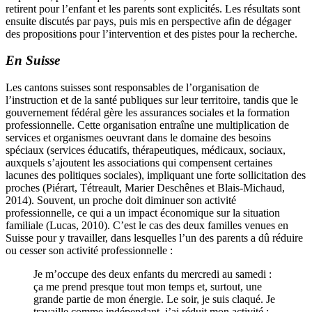
retirent pour l’enfant et les parents sont explicités. Les résultats sont
ensuite discutés par pays, puis mis en perspective afin de dégager
des propositions pour l’intervention et des pistes pour la recherche.
En Suisse
Les cantons suisses sont responsables de l’organisation de
l’instruction et de la santé publiques sur leur territoire, tandis que le
gouvernement fédéral gère les assurances sociales et la formation
professionnelle. Cette organisation entraîne une multiplication de
services et organismes oeuvrant dans le domaine des besoins
spéciaux (services éducatifs, thérapeutiques, médicaux, sociaux,
auxquels s’ajoutent les associations qui compensent certaines
lacunes des politiques sociales), impliquant une forte sollicitation des
proches (
P
iérart, Tétreault
,
M
arier
D
eschênes et
B
lais
-M
ichaud
,
2014). Souvent, un proche doit diminuer son activité
professionnelle, ce qui a un impact économique sur la situation
familiale (Lucas, 2010). C’est le cas des deux familles venues en
Suisse pour y travailler, dans lesquelles l’un des parents a dû réduire
ou cesser son activité professionnelle :
Je m’occupe des deux enfants du mercredi au samedi :
ça me prend presque tout mon temps et, surtout, une
grande partie de mon énergie. Le soir, je suis claqué. Je
travaille comme indépendant, j’ai réduit mon activité ;