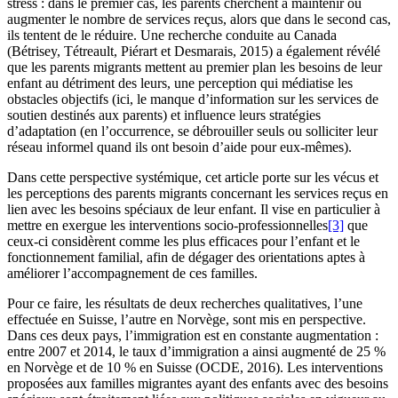
stress : dans le premier cas, les parents cherchent à maintenir ou
augmenter le nombre de services reçus, alors que dans le second cas,
ils tentent de le réduire. Une recherche conduite au Canada
(Bétrisey, Tétreault, Piérart et Desmarais, 2015) a également révélé
que les parents migrants mettent au premier plan les besoins de leur
enfant au détriment des leurs, une perception qui médiatise les
obstacles objectifs (ici, le manque d’information sur les services de
soutien destinés aux parents) et influence leurs stratégies
d’adaptation (en l’occurrence, se débrouiller seuls ou solliciter leur
réseau informel quand ils ont besoin d’aide pour eux-mêmes).
Dans cette perspective systémique, cet article porte sur les vécus et
les perceptions des parents migrants concernant les services reçus en
lien avec les besoins spéciaux de leur enfant. Il vise en particulier à
mettre en exergue les interventions socio-professionnelles
[3]
que
ceux-ci considèrent comme les plus efficaces pour l’enfant et le
fonctionnement familial, afin de dégager des orientations aptes à
améliorer l’accompagnement de ces familles.
Pour ce faire, les résultats de deux recherches qualitatives, l’une
effectuée en Suisse, l’autre en Norvège, sont mis en perspective.
Dans ces deux pays, l’immigration est en constante augmentation :
entre 2007 et 2014, le taux d’immigration a ainsi augmenté de 25 %
en Norvège et de 10 % en Suisse (OCDE, 2016). Les interventions
proposées aux familles migrantes ayant des enfants avec des besoins