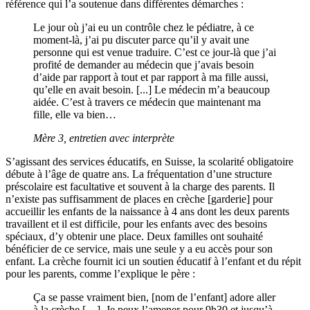
référence qui l’a soutenue dans différentes démarches :
Le jour où j’ai eu un contrôle chez le pédiatre, à ce
moment-là, j’ai pu discuter parce qu’il y avait une
personne qui est venue traduire. C’est ce jour-là que j’ai
profité de demander au médecin que j’avais besoin
d’aide par rapport à tout et par rapport à ma fille aussi,
qu’elle en avait besoin. [...] Le médecin m’a beaucoup
aidée. C’est à travers ce médecin que maintenant ma
fille, elle va bien…
Mère 3, entretien avec interprète
S’agissant des services éducatifs, en Suisse, la scolarité obligatoire
débute à l’âge de quatre ans. La fréquentation d’une structure
préscolaire est facultative et souvent à la charge des parents. Il
n’existe pas suffisamment de places en crèche [garderie] pour
accueillir les enfants de la naissance à 4 ans dont les deux parents
travaillent et il est difficile, pour les enfants avec des besoins
spéciaux, d’y obtenir une place. Deux familles ont souhaité
bénéficier de ce service, mais une seule y a eu accès pour son
enfant. La crèche fournit ici un soutien éducatif à l’enfant et du répit
pour les parents, comme l’explique le père :
Ça se passe vraiment bien, [nom de l’enfant] adore aller
à la crèche […]. Je peux l’amener pour 9h30 et jusqu’à