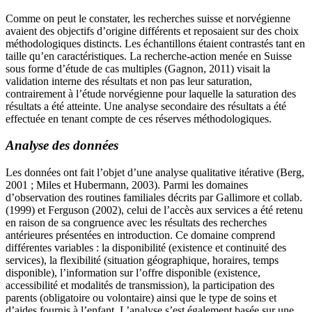
Comme on peut le constater, les recherches suisse et norvégienne
avaient des objectifs d’origine différents et reposaient sur des choix
méthodologiques distincts. Les échantillons étaient contrastés tant en
taille qu’en caractéristiques. La recherche-action menée en Suisse
sous forme d’étude de cas multiples (Gagnon, 2011) visait la
validation interne des résultats et non pas leur saturation,
contrairement à l’étude norvégienne pour laquelle la saturation des
résultats a été atteinte. Une analyse secondaire des résultats a été
effectuée en tenant compte de ces réserves méthodologiques.
Analyse des données
Les données ont fait l’objet d’une analyse qualitative itérative (Berg,
2001 ; Miles et Hubermann, 2003). Parmi les domaines
d’observation des routines familiales décrits par Gallimore et collab.
(1999) et Ferguson (2002), celui de l’accès aux services a été retenu
en raison de sa congruence avec les résultats des recherches
antérieures présentées en introduction. Ce domaine comprend
différentes variables : la disponibilité (existence et continuité des
services), la flexibilité (situation géographique, horaires, temps
disponible), l’information sur l’offre disponible (existence,
accessibilité et modalités de transmission), la participation des
parents (obligatoire ou volontaire) ainsi que le type de soins et
d’aides fournis à l’enfant. L’analyse s’est également basée sur une