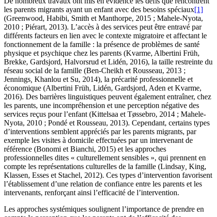
De nombreux travaux ont mis en évidence les défis que rencontrent
les parents migrants ayant un enfant avec des besoins spéciaux
[1]
(Greenwood, Habibi, Smith et Manthorpe, 2015 ; Mahele-Nyota,
2010 ; Piérart, 2013). L’accès à des services peut être entravé par
différents facteurs en lien avec le contexte migratoire et affectant le
fonctionnement de la famille : la présence de problèmes de santé
physique et psychique chez les parents (Kvarme, Albertini Früh,
Brekke, Gardsjord, Halvorsrud et Lidén, 2016), la taille restreinte du
réseau social de la famille (Ben-Cheikh et Rousseau, 2013 ;
Jennings
,
Khanlou et Su, 2014), la précarité professionnelle et
économique (Albertini Früh, Lidén, Gardsjord, Aden et Kvarme,
2016). Des barrières linguistiques peuvent également entraîner, chez
les parents, une incompréhension et une perception négative des
services reçus pour l’enfant (Kittelsaa et Tøssebro, 2014 ; Mahele-
Nyota, 2010 ; Pondé et Rousseau, 2013). Cependant, certains types
d’interventions semblent appréciés par les parents migrants, par
exemple les visites à domicile effectuées par un intervenant de
référence (Bonomi et Bianchi, 2015) et les approches
professionnelles dites « culturellement sensibles », qui prennent en
compte les représentations culturelles de la famille (Lindsay
,
King,
Klassen, Esses et Stachel, 2012). Ces types d’intervention favorisent
l’établissement d’une relation de confiance entre les parents et les
intervenants, renforçant ainsi l’efficacité de l’intervention.
Les approches systémiques soulignent l’importance de prendre en