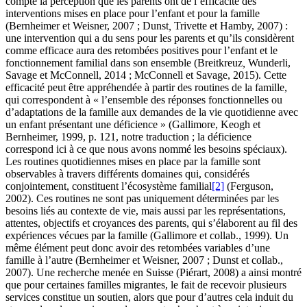
compte la perception que les parents ont de l’efficacité des
interventions mises en place pour l’enfant et pour la famille
(Bernheimer et Weisner, 2007 ; Dunst
,
Trivette et Hamby, 2007) :
une intervention qui a du sens pour les parents et qu’ils considèrent
comme efficace aura des retombées positives pour l’enfant et le
fonctionnement familial dans son ensemble (Breitkreuz
,
Wunderli,
Savage et McConnell, 2014 ; McConnell et Savage, 2015). Cette
efficacité peut être appréhendée à partir des routines de la famille,
qui correspondent à « l’ensemble des réponses fonctionnelles ou
d’adaptations de la famille aux demandes de la vie quotidienne avec
un enfant présentant une déficience » (Gallimore, Keogh et
Bernheimer, 1999, p. 121, notre traduction ; la déficience
correspond ici à ce que nous avons nommé les besoins spéciaux).
Les routines quotidiennes mises en place par la famille sont
observables à travers différents domaines qui, considérés
conjointement, constituent l’écosystème familial
[2]
(Ferguson,
2002). Ces routines ne sont pas uniquement déterminées par les
besoins liés au contexte de vie, mais aussi par les représentations,
attentes, objectifs et croyances des parents, qui s’élaborent au fil des
expériences vécues par la famille (Gallimore et collab., 1999). Un
même élément peut donc avoir des retombées variables d’une
famille à l’autre (Bernheimer et Weisner, 2007 ; Dunst et collab.,
2007). Une recherche menée en Suisse (Piérart, 2008) a ainsi montré
que pour certaines familles migrantes, le fait de recevoir plusieurs
services constitue un soutien, alors que pour d’autres cela induit du