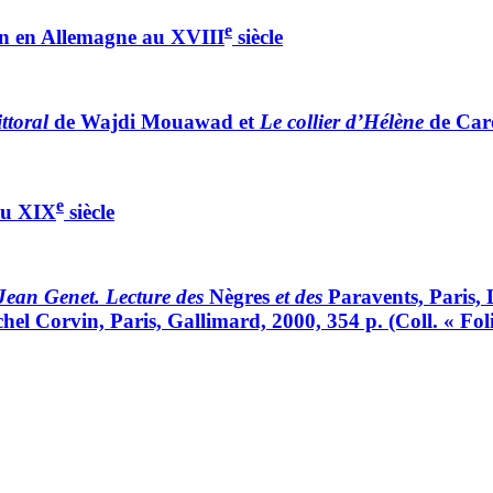
e
uin en Allemagne au XVIII
siècle
ttoral
de Wajdi Mouawad et
Le collier d’Hélène
de Caro
e
 au XIX
siècle
e Jean Genet. Lecture des
Nègres
et des
Paravents, Paris,
ichel Corvin, Paris, Gallimard, 2000, 354 p. (Coll. « Fol