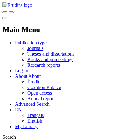
Main Menu
Publication types
Journals
Theses and dissertations
Books and proceedings
Research reports
Log In
About
About
Érudit
Coalition Publica
Open access
Annual report
Advanced Search
EN
Français
English
My Library
Search