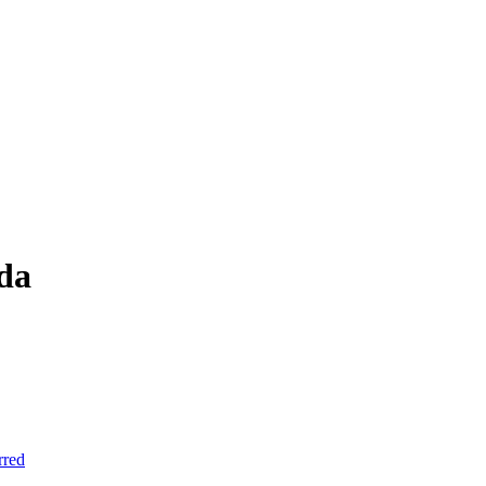
da
rred