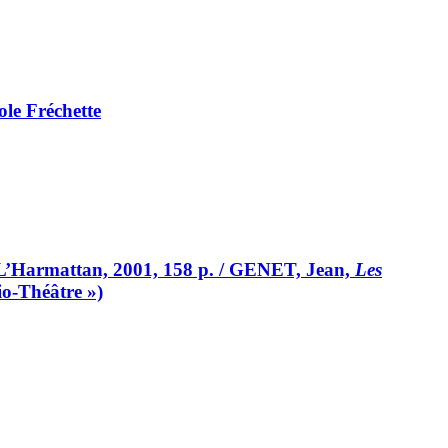
le Fréchette
 L’Harmattan, 2001, 158 p. / GENET, Jean,
Les
io-Théâtre »)