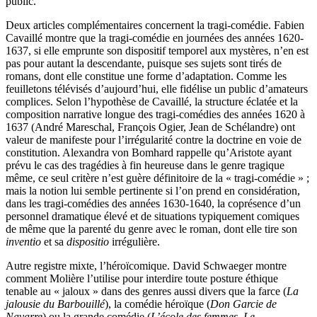
public.
Deux articles complémentaires concernent la tragi-comédie. Fabien
Cavaillé montre que la tragi-comédie en journées des années 1620-
1637, si elle emprunte son dispositif temporel aux mystères, n’en est
pas pour autant la descendante, puisque ses sujets sont tirés de
romans, dont elle constitue une forme d’adaptation. Comme les
feuilletons télévisés d’aujourd’hui, elle fidélise un public d’amateurs
complices. Selon l’hypothèse de Cavaillé, la structure éclatée et la
composition narrative longue des tragi-comédies des années 1620 à
1637 (André Mareschal, François Ogier, Jean de Schélandre) ont
valeur de manifeste pour l’irrégularité contre la doctrine en voie de
constitution. Alexandra von Bomhard rappelle qu’Aristote ayant
prévu le cas des tragédies à fin heureuse dans le genre tragique
même, ce seul critère n’est guère définitoire de la « tragi-comédie » ;
mais la notion lui semble pertinente si l’on prend en considération,
dans les tragi-comédies des années 1630-1640, la coprésence d’un
personnel dramatique élevé et de situations typiquement comiques
de même que la parenté du genre avec le roman, dont elle tire son
inventio
et sa
dispositio
irrégulière.
Autre registre mixte, l’héroïcomique. David Schwaeger montre
comment Molière l’utilise pour interdire toute posture éthique
tenable au « jaloux » dans des genres aussi divers que la farce (
La
jalousie du Barbouillé
), la comédie héroïque (
Don Garcie de
Navarre
) ou la grande comédie (
L’école des femmes
,
Le