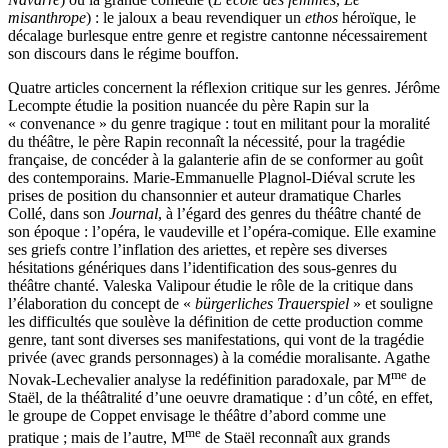
misanthrope
) : le jaloux a beau revendiquer un
ethos
héroïque, le
décalage burlesque entre genre et registre cantonne nécessairement
son discours dans le régime bouffon.
Quatre articles concernent la réflexion critique sur les genres. Jérôme
Lecompte étudie la position nuancée du père Rapin sur la
« convenance » du genre tragique : tout en militant pour la moralité
du théâtre, le père Rapin reconnaît la nécessité, pour la tragédie
française, de concéder à la galanterie afin de se conformer au goût
des contemporains. Marie-Emmanuelle Plagnol-Diéval scrute les
prises de position du chansonnier et auteur dramatique Charles
Collé, dans son
Journal
, à l’égard des genres du théâtre chanté de
son époque : l’opéra, le vaudeville et l’opéra-comique. Elle examine
ses griefs contre l’inflation des ariettes, et repère ses diverses
hésitations génériques dans l’identification des sous-genres du
théâtre chanté. Valeska Valipour étudie le rôle de la critique dans
l’élaboration du concept de «
bürgerliches Trauerspiel
» et souligne
les difficultés que soulève la définition de cette production comme
genre, tant sont diverses ses manifestations, qui vont de la tragédie
privée (avec grands personnages) à la comédie moralisante. Agathe
me
Novak-Lechevalier analyse la redéfinition paradoxale, par M
de
Staël, de la théâtralité d’une oeuvre dramatique : d’un côté, en effet,
le groupe de Coppet envisage le théâtre d’abord comme une
me
pratique ; mais de l’autre, M
de Staël reconnaît aux grands