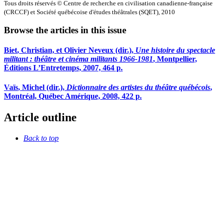
Tous droits réservés © Centre de recherche en civilisation canadienne-française
(CRCCF) et Société québécoise d'études théâtrales (SQET), 2010
Browse the articles in this issue
Biet
, Christian, et Olivier
Neveux
(dir.),
Une histoire du spectacle
militant : théâtre et cinéma militants 1966-1981
, Montpellier,
Éditions L’Entretemps, 2007, 464 p.
Vaïs
, Michel (dir.),
Dictionnaire des artistes du théâtre québécois
,
Montréal, Québec Amérique, 2008, 422 p.
Article outline
Back to top