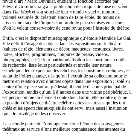
revue d’art ? Marc Duvillier, étudiant la fonction accordée par
Edward Gordon Craig à la publication de croquis de mise en scène
dans
The Mask
et son souci de leur « rendu visuel », montre la
volonté assumée du créateur, sinon de faire école, du moins de
laisser une trace de l’impression produite par ses mises en scène ;
d’où la valeur conservatoire de cette revue pour l’histoire du théâtre.
Enfin, c’est le dispositif muséographique qu’étudie Mathilde Le Gal.
Elle définit l’usage des objets dans les expositions sur le théâtre
(cahiers de régie, éléments de décor, maquettes, costumes, livres,
notes, affiches, programmes, coupures de presse, vidéos,
photographies, etc.) : leur patrimonialisation les constitue en outils
de recherche, lisse leurs particularités et nivelle leur nature
esthétique ; leur exposition les fétichise, les constitue en reliques ; le
statut de l’objet change, dès qu’on l’extrait de sa collection pour le
mettre en relation avec d’autres objets dans une exposition ; isolé au
centre d’une pièce sur un piédestal, il tient le discours principal de
l’exposition, tandis qu’uni à d’autres dans une vitrine périphérique, il
est perçu comme un élément contextuel. Enfin, elle montre qu’une
exposition d’objets de théâtre célèbre certes les artistes qui les ont
créés et les spectacles auxquels ils ont servi, mais aussi l’institution
qui a le privilège de les conserver.
La seconde partie de l’ouvrage concerne l’étude des sous-genres
théâtraux au service d’une meilleure connaissance des attentes du