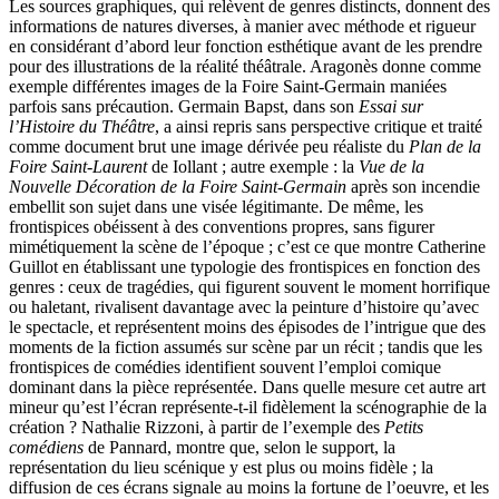
Les sources graphiques, qui relèvent de genres distincts, donnent des
informations de natures diverses, à manier avec méthode et rigueur
en considérant d’abord leur fonction esthétique avant de les prendre
pour des illustrations de la réalité théâtrale. Aragonès donne comme
exemple différentes images de la Foire Saint-Germain maniées
parfois sans précaution. Germain Bapst, dans son
Essai sur
l’Histoire du Théâtre
, a ainsi repris sans perspective critique et traité
comme document brut une image dérivée peu réaliste du
Plan de la
Foire Saint-Laurent
de Iollant ; autre exemple : la
Vue de la
Nouvelle Décoration de la Foire Saint-Germain
après son incendie
embellit son sujet dans une visée légitimante. De même, les
frontispices obéissent à des conventions propres, sans figurer
mimétiquement la scène de l’époque ; c’est ce que montre Catherine
Guillot en établissant une typologie des frontispices en fonction des
genres : ceux de tragédies, qui figurent souvent le moment horrifique
ou haletant, rivalisent davantage avec la peinture d’histoire qu’avec
le spectacle, et représentent moins des épisodes de l’intrigue que des
moments de la fiction assumés sur scène par un récit ; tandis que les
frontispices de comédies identifient souvent l’emploi comique
dominant dans la pièce représentée. Dans quelle mesure cet autre art
mineur qu’est l’écran représente-t-il fidèlement la scénographie de la
création ? Nathalie Rizzoni, à partir de l’exemple des
Petits
comédiens
de Pannard, montre que, selon le support, la
représentation du lieu scénique y est plus ou moins fidèle ; la
diffusion de ces écrans signale au moins la fortune de l’oeuvre, et les