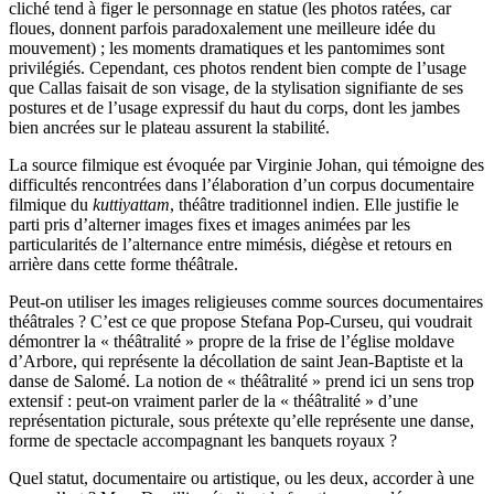
cliché tend à figer le personnage en statue (les photos ratées, car
floues, donnent parfois paradoxalement une meilleure idée du
mouvement) ; les moments dramatiques et les pantomimes sont
privilégiés. Cependant, ces photos rendent bien compte de l’usage
que Callas faisait de son visage, de la stylisation signifiante de ses
postures et de l’usage expressif du haut du corps, dont les jambes
bien ancrées sur le plateau assurent la stabilité.
La source filmique est évoquée par Virginie Johan, qui témoigne des
difficultés rencontrées dans l’élaboration d’un corpus documentaire
filmique du
kuttiyattam
, théâtre traditionnel indien. Elle justifie le
parti pris d’alterner images fixes et images animées par les
particularités de l’alternance entre mimésis, diégèse et retours en
arrière dans cette forme théâtrale.
Peut-on utiliser les images religieuses comme sources documentaires
théâtrales ? C’est ce que propose Stefana Pop-Curseu, qui voudrait
démontrer la « théâtralité » propre de la frise de l’église moldave
d’Arbore, qui représente la décollation de saint Jean-Baptiste et la
danse de Salomé. La notion de « théâtralité » prend ici un sens trop
extensif : peut-on vraiment parler de la « théâtralité » d’une
représentation picturale, sous prétexte qu’elle représente une danse,
forme de spectacle accompagnant les banquets royaux ?
Quel statut, documentaire ou artistique, ou les deux, accorder à une