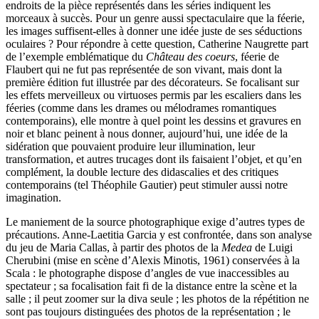
endroits de la pièce représentés dans les séries indiquent les
morceaux à succès. Pour un genre aussi spectaculaire que la féerie,
les images suffisent-elles à donner une idée juste de ses séductions
oculaires ? Pour répondre à cette question, Catherine Naugrette part
de l’exemple emblématique du
Château des coeurs
, féerie de
Flaubert qui ne fut pas représentée de son vivant, mais dont la
première édition fut illustrée par des décorateurs. Se focalisant sur
les effets merveilleux ou virtuoses permis par les escaliers dans les
féeries (comme dans les drames ou mélodrames romantiques
contemporains), elle montre à quel point les dessins et gravures en
noir et blanc peinent à nous donner, aujourd’hui, une idée de la
sidération que pouvaient produire leur illumination, leur
transformation, et autres trucages dont ils faisaient l’objet, et qu’en
complément, la double lecture des didascalies et des critiques
contemporains (tel Théophile Gautier) peut stimuler aussi notre
imagination.
Le maniement de la source photographique exige d’autres types de
précautions. Anne-Laetitia Garcia y est confrontée, dans son analyse
du jeu de Maria Callas, à partir des photos de la
Medea
de Luigi
Cherubini (mise en scène d’Alexis Minotis, 1961) conservées à la
Scala : le photographe dispose d’angles de vue inaccessibles au
spectateur ; sa focalisation fait fi de la distance entre la scène et la
salle ; il peut zoomer sur la diva seule ; les photos de la répétition ne
sont pas toujours distinguées des photos de la représentation ; le