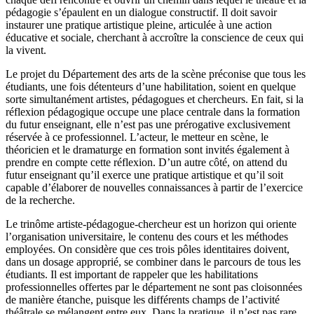
pédagogie s’épaulent en un dialogue constructif. Il doit savoir
instaurer une pratique artistique pleine, articulée à une action
éducative et sociale, cherchant à accroître la conscience de ceux qui
la vivent.
Le projet du Département des arts de la scène préconise que tous les
étudiants, une fois détenteurs d’une habilitation, soient en quelque
sorte simultanément artistes, pédagogues et chercheurs. En fait, si la
réflexion pédagogique occupe une place centrale dans la formation
du futur enseignant, elle n’est pas une prérogative exclusivement
réservée à ce professionnel. L’acteur, le metteur en scène, le
théoricien et le dramaturge en formation sont invités également à
prendre en compte cette réflexion. D’un autre côté, on attend du
futur enseignant qu’il exerce une pratique artistique et qu’il soit
capable d’élaborer de nouvelles connaissances à partir de l’exercice
de la recherche.
Le trinôme artiste-pédagogue-chercheur est un horizon qui oriente
l’organisation universitaire, le contenu des cours et les méthodes
employées. On considère que ces trois pôles identitaires doivent,
dans un dosage approprié, se combiner dans le parcours de tous les
étudiants. Il est important de rappeler que les habilitations
professionnelles offertes par le département ne sont pas cloisonnées
de manière étanche, puisque les différents champs de l’activité
théâtrale se mélangent entre eux. Dans la pratique, il n’est pas rare