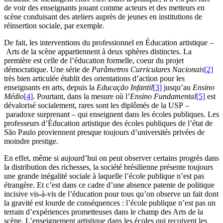
de voir des enseignants jouant comme acteurs et des metteurs en
scène conduisant des ateliers auprès de jeunes en institutions de
réinsertion sociale, par exemple.
De fait, les interventions du professionnel en Éducation artistique –
Arts de la scène appartiennent à deux sphères distinctes. La
première est celle de l’éducation formelle, coeur du projet
démocratique. Une série de
Parâmetros Curriculares Nacionais
[2]
très bien articulée établit des orientations d’action pour les
enseignants en arts, depuis la
Educação Infantil
[3]
jusqu’au
Ensino
Médio
[4]
. Pourtant, dans la mesure où l’
Ensino Fundamental
[5]
est
dévalorisé socialement, rares sont les diplômés de la USP –
paradoxe surprenant – qui enseignent dans les écoles publiques. Les
professeurs d’Éducation artistique des écoles publiques de l’état de
São Paulo proviennent presque toujours d’universités privées de
moindre prestige.
En effet, même si aujourd’hui on peut observer certains progrès dans
la distribution des richesses, la société brésilienne présente toujours
une grande inégalité sociale à laquelle l’école publique n’est pas
étrangère. Et c’est dans ce cadre d’une absence patente de politique
incisive vis-à-vis de l’éducation pour tous qu’on observe un fait dont
la gravité est lourde de conséquences : l’école publique n’est pas un
terrain d’expériences prometteuses dans le champ des Arts de la
scène. L’enseignement artistique dans les écoles qui reçoivent les