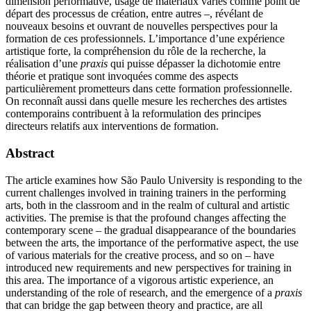
dimension performative, usage de matériaux variés comme point de
départ des processus de création, entre autres –, révélant de
nouveaux besoins et ouvrant de nouvelles perspectives pour la
formation de ces professionnels. L’importance d’une expérience
artistique forte, la compréhension du rôle de la recherche, la
réalisation d’une
praxis
qui puisse dépasser la dichotomie entre
théorie et pratique sont invoquées comme des aspects
particulièrement prometteurs dans cette formation professionnelle.
On reconnaît aussi dans quelle mesure les recherches des artistes
contemporains contribuent à la reformulation des principes
directeurs relatifs aux interventions de formation.
Abstract
The article examines how São Paulo University is responding to the
current challenges involved in training trainers in the performing
arts, both in the classroom and in the realm of cultural and artistic
activities. The premise is that the profound changes affecting the
contemporary scene – the gradual disappearance of the boundaries
between the arts, the importance of the performative aspect, the use
of various materials for the creative process, and so on – have
introduced new requirements and new perspectives for training in
this area. The importance of a vigorous artistic experience, an
understanding of the role of research, and the emergence of a
praxis
that can bridge the gap between theory and practice, are all