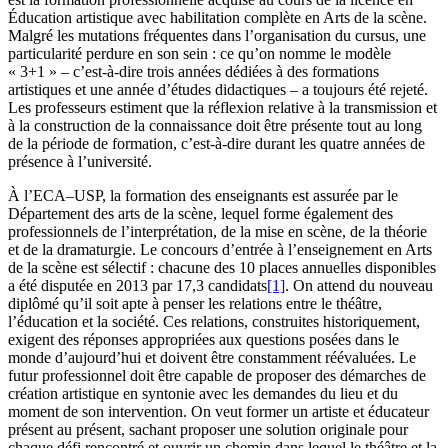
Éducation artistique avec habilitation complète en Arts de la scène.
Malgré les mutations fréquentes dans l’organisation du cursus, une
particularité perdure en son sein : ce qu’on nomme le modèle
« 3+1 » – c’est-à-dire trois années dédiées à des formations
artistiques et une année d’études didactiques – a toujours été rejeté.
Les professeurs estiment que la réflexion relative à la transmission et
à la construction de la connaissance doit être présente tout au long
de la période de formation, c’est-à-dire durant les quatre années de
présence à l’université.
À l’ECA–USP, la formation des enseignants est assurée par le
Département des arts de la scène, lequel forme également des
professionnels de l’interprétation, de la mise en scène, de la théorie
et de la dramaturgie. Le concours d’entrée à l’enseignement en Arts
de la scène est sélectif : chacune des 10 places annuelles disponibles
a été disputée en 2013 par 17,3 candidats
[1]
. On attend du nouveau
diplômé qu’il soit apte à penser les relations entre le théâtre,
l’éducation et la société. Ces relations, construites historiquement,
exigent des réponses appropriées aux questions posées dans le
monde d’aujourd’hui et doivent être constamment réévaluées. Le
futur professionnel doit être capable de proposer des démarches de
création artistique en syntonie avec les demandes du lieu et du
moment de son intervention. On veut former un artiste et éducateur
présent au présent, sachant proposer une solution originale pour
chaque défi rencontré et ouvrir un chemin dans lequel le théâtre et la