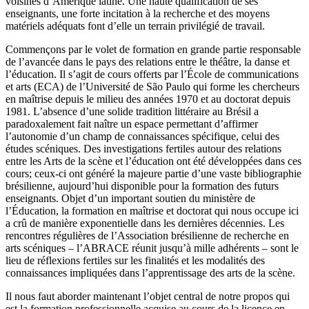
voisines d’Amérique latine. Une haute qualification de ses
enseignants, une forte incitation à la recherche et des moyens
matériels adéquats font d’elle un terrain privilégié de travail.
Commençons par le volet de formation en grande partie responsable
de l’avancée dans le pays des relations entre le théâtre, la danse et
l’éducation. Il s’agit de cours offerts par l’École de communications
et arts (ECA) de l’Université de São Paulo qui forme les chercheurs
en maîtrise depuis le milieu des années 1970 et au doctorat depuis
1981. L’absence d’une solide tradition littéraire au Brésil a
paradoxalement fait naître un espace permettant d’affirmer
l’autonomie d’un champ de connaissances spécifique, celui des
études scéniques. Des investigations fertiles autour des relations
entre les Arts de la scène et l’éducation ont été développées dans ces
cours; ceux-ci ont généré la majeure partie d’une vaste bibliographie
brésilienne, aujourd’hui disponible pour la formation des futurs
enseignants. Objet d’un important soutien du ministère de
l’Éducation, la formation en maîtrise et doctorat qui nous occupe ici
a crû de manière exponentielle dans les dernières décennies. Les
rencontres régulières de l’Association brésilienne de recherche en
arts scéniques – l’ABRACE réunit jusqu’à mille adhérents – sont le
lieu de réflexions fertiles sur les finalités et les modalités des
connaissances impliquées dans l’apprentissage des arts de la scène.
Il nous faut aborder maintenant l’objet central de notre propos qui
est la formation professionnelle acquise au cours de la licence en