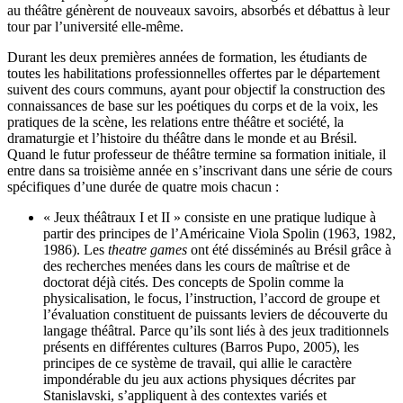
au théâtre génèrent de nouveaux savoirs, absorbés et débattus à leur
tour par l’université elle-même.
Durant les deux premières années de formation, les étudiants de
toutes les habilitations professionnelles offertes par le département
suivent des cours communs, ayant pour objectif la construction des
connaissances de base sur les poétiques du corps et de la voix, les
pratiques de la scène, les relations entre théâtre et société, la
dramaturgie et l’histoire du théâtre dans le monde et au Brésil.
Quand le futur professeur de théâtre termine sa formation initiale, il
entre dans sa troisième année en s’inscrivant dans une série de cours
spécifiques d’une durée de quatre mois chacun :
« Jeux théâtraux I et II » consiste en une pratique ludique à
partir des principes de l’Américaine Viola Spolin (1963, 1982,
1986). Les
theatre games
ont été disséminés au Brésil grâce à
des recherches menées dans les cours de maîtrise et de
doctorat déjà cités. Des concepts de Spolin comme la
physicalisation, le focus, l’instruction, l’accord de groupe et
l’évaluation constituent de puissants leviers de découverte du
langage théâtral. Parce qu’ils sont liés à des jeux traditionnels
présents en différentes cultures (Barros Pupo, 2005), les
principes de ce système de travail, qui allie le caractère
impondérable du jeu aux actions physiques décrites par
Stanislavski, s’appliquent à des contextes variés et