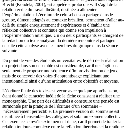
Brecht (Koudela, 2001), est appelée « protocole ». Il s’agit de la
relation écrite du travail théâtral, destinée à alimenter
l’expérimentation. L’écriture de celui-ci et son partage dans le
groupe, dûment adaptés au contexte brésilien, permettent d’aller au-
delà du simple enregistrement d’expériences et d’établir une
réflexion collective et continue qui donne son impulsion à
l’expérimentation artistique. Un ou deux participants se chargent de
la rédaction du texte analysant la dernière rencontre et partagent
ensuite cette analyse avec les membres du groupe dans la séance
suivante.
Du point de vue des étudiants universitaires, le défi de la réalisation
du projet dans son ensemble est considérable, car il ne s’agit pas
seulement de proposer une séquence d’improvisation ou de jeux,
mais de concevoir des voies d’apprentissage explicitant une
intentionnalité ainsi qu’une articulation entre objectifs et moyens.
L’écriture finale des textes est vécue avec quelque appréhension,
étant donné le caractère inédit de la tâche consistant à réaliser une
monographie. Une part des difficultés à construire une pensée est
surmontée par la pratique de l’écriture d’un sommaire –
nécessairement perfectible. La première version du sommaire est
distribuée à l’ensemble des collègues et subit un examen collectif.
Cet exercice se révèle extrêmement riche, car il permet de traiter la
relation toujours complexe entre la réflexion théorique et la pratique