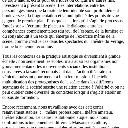
de toute nature, écrits pour être joués ou conçus à d’autres fins,
investissent à présent la scène. Les interrelations entre les
personnages ainsi que la fixité de leur identité sont profondément
bouleversées; la fragmentation et la multiplicité des points de vue
gagnent le premier plan. Plus que cela, lorsqu’il s’agit de processus
fondés sur « l’écriture de plateau », le dialogue entre les
compétences complémentaires (du jeu, de l’espace, de la lumière et
du son) aboutit à un texte qui émerge de l’exercice même de la
scène, comme c’est le cas dans les spectacles du Théâtre du Vertige,
troupe brésilienne reconnue.
Tous les contextes de la pratique artistique se diversifient à grande
échelle : non seulement les écoles, mais aussi les organismes non
gouvernementaux, les mouvements sociaux, les institutions
consacrées à la santé reconnaissent dans l’action théâtrale un
véhicule puissant pour mener à bien leur mission. Une telle
multiplication des protagonistes de la scène dans les différents
segments de la société suscite une relation accrue à l’altérité et on ne
peut oublier cette diversité de contextes lorsqu’il s’agit d’établir un
cursus de formation.
Encore récemment, nous travaillions avec des catégories
relativement stables : théâtre professionnel, théâtre amateur,
théâtre-éducation. Le cadre institutionnel auquel nous nous
confrontons actuellement est différent. Maisons de culture,
organisations non gouvernementales et autres entités compétentes