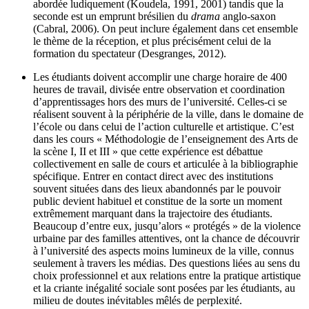
abordée ludiquement (Koudela, 1991, 2001) tandis que la
seconde est un emprunt brésilien du
drama
anglo-saxon
(Cabral, 2006). On peut inclure également dans cet ensemble
le thème de la réception, et plus précisément celui de la
formation du spectateur (Desgranges, 2012).
Les étudiants doivent accomplir une charge horaire de 400
heures de travail, divisée entre observation et coordination
d’apprentissages hors des murs de l’université. Celles-ci se
réalisent souvent à la périphérie de la ville, dans le domaine de
l’école ou dans celui de l’action culturelle et artistique. C’est
dans les cours « Méthodologie de l’enseignement des Arts de
la scène I, II et III » que cette expérience est débattue
collectivement en salle de cours et articulée à la bibliographie
spécifique. Entrer en contact direct avec des institutions
souvent situées dans des lieux abandonnés par le pouvoir
public devient habituel et constitue de la sorte un moment
extrêmement marquant dans la trajectoire des étudiants.
Beaucoup d’entre eux, jusqu’alors « protégés » de la violence
urbaine par des familles attentives, ont la chance de découvrir
à l’université des aspects moins lumineux de la ville, connus
seulement à travers les médias. Des questions liées au sens du
choix professionnel et aux relations entre la pratique artistique
et la criante inégalité sociale sont posées par les étudiants, au
milieu de doutes inévitables mêlés de perplexité.