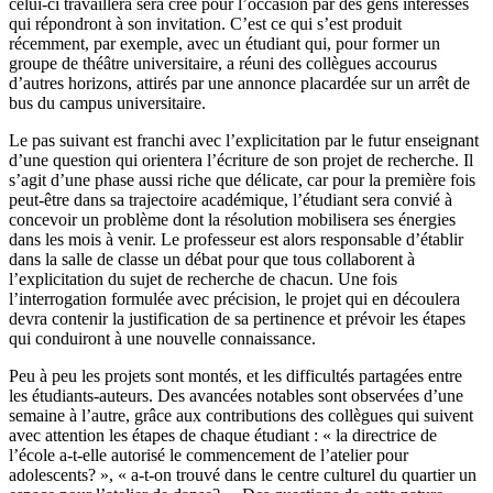
celui-ci travaillera sera créé pour l’occasion par des gens intéressés
qui répondront à son invitation. C’est ce qui s’est produit
récemment, par exemple, avec un étudiant qui, pour former un
groupe de théâtre universitaire, a réuni des collègues accourus
d’autres horizons, attirés par une annonce placardée sur un arrêt de
bus du campus universitaire.
Le pas suivant est franchi avec l’explicitation par le futur enseignant
d’une question qui orientera l’écriture de son projet de recherche. Il
s’agit d’une phase aussi riche que délicate, car pour la première fois
peut-être dans sa trajectoire académique, l’étudiant sera convié à
concevoir un problème dont la résolution mobilisera ses énergies
dans les mois à venir. Le professeur est alors responsable d’établir
dans la salle de classe un débat pour que tous collaborent à
l’explicitation du sujet de recherche de chacun. Une fois
l’interrogation formulée avec précision, le projet qui en découlera
devra contenir la justification de sa pertinence et prévoir les étapes
qui conduiront à une nouvelle connaissance.
Peu à peu les projets sont montés, et les difficultés partagées entre
les étudiants-auteurs. Des avancées notables sont observées d’une
semaine à l’autre, grâce aux contributions des collègues qui suivent
avec attention les étapes de chaque étudiant : « la directrice de
l’école a-t-elle autorisé le commencement de l’atelier pour
adolescents? », « a-t-on trouvé dans le centre culturel du quartier un