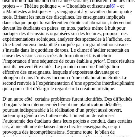
distinction d’habilitation ou d’année scolaire, choisirent l’un des trois
projets – « Théâtre politique », « Choralités et dissensus
[6]
» et
« Manifestes artistiques » –, s’engageant à y travailler durant quatre
mois. Brisant les murs des disciplines, les enseignants impliqués
dans chaque projet travaillèrent en étroite collaboration, intervenant
devant les étudiants en paires, en trios, parfois même à huit pour
partager des discussions organisées sur des lectures, proposer des
expérimentations scéniques, analyser des spectacles à l’affiche, etc.
Une bienheureuse instabilité marquée par un grand enthousiasme
s’installa dans le quotidien de tous. Le climat d’atelier remettait en
cause des visions consacrées de formation et faisait choir
l’importance d’une séquence de cours établis
a priori
. Deux résultats
positifs peuvent être notés. Le premier concerne l’intégration
effective des enseignants, lesquels s’exposèrent davantage et
plongèrent dans l’univers inconnu d’une collaboration étroite. Le
second renvoie à l’expérimentation d’une approche interdisciplinaire
qui a pour effet d’élargir le regard sur la création artistique.
D’un autre côté, certains problèmes furent identifiés. Des difficultés
d’organisation interne empêchèrent une planification détaillée,
pourtant indispensable à la réalisation d’un projet aussi ouvert,
facteur qui généra des flottements. L’intention de valoriser
l’autonomie des étudiants dans leurs projets a conduit, dans certains
cas, à une attitude de laisser-faire chez les enseignants, ce qui
provoqua des incompréhensions. Somme toute, le bilan de