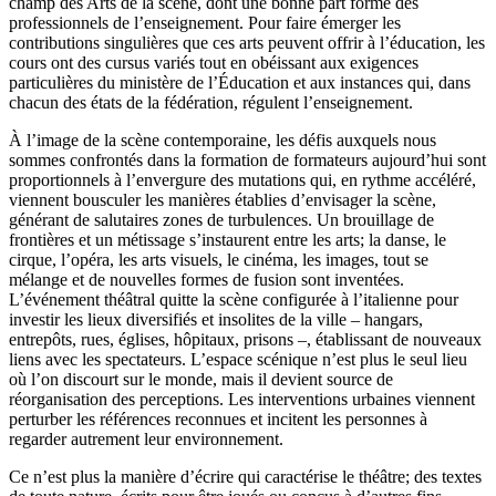
champ des Arts de la scène, dont une bonne part forme des
professionnels de l’enseignement. Pour faire émerger les
contributions singulières que ces arts peuvent offrir à l’éducation, les
cours ont des cursus variés tout en obéissant aux exigences
particulières du ministère de l’Éducation et aux instances qui, dans
chacun des états de la fédération, régulent l’enseignement.
À l’image de la scène contemporaine, les défis auxquels nous
sommes confrontés dans la formation de formateurs aujourd’hui sont
proportionnels à l’envergure des mutations qui, en rythme accéléré,
viennent bousculer les manières établies d’envisager la scène,
générant de salutaires zones de turbulences. Un brouillage de
frontières et un métissage s’instaurent entre les arts; la danse, le
cirque, l’opéra, les arts visuels, le cinéma, les images, tout se
mélange et de nouvelles formes de fusion sont inventées.
L’événement théâtral quitte la scène configurée à l’italienne pour
investir les lieux diversifiés et insolites de la ville – hangars,
entrepôts, rues, églises, hôpitaux, prisons –, établissant de nouveaux
liens avec les spectateurs. L’espace scénique n’est plus le seul lieu
où l’on discourt sur le monde, mais il devient source de
réorganisation des perceptions. Les interventions urbaines viennent
perturber les références reconnues et incitent les personnes à
regarder autrement leur environnement.
Ce n’est plus la manière d’écrire qui caractérise le théâtre; des textes