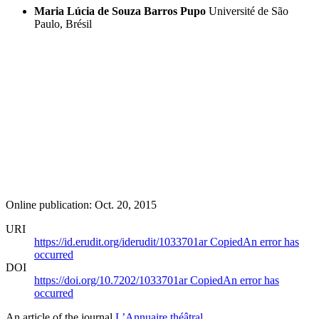
Maria Lúcia de Souza Barros Pupo
Université de São
Paulo, Brésil
Online publication: Oct. 20, 2015
URI
https://id.erudit.org/iderudit/1033701ar
Copied
An error has
occurred
DOI
https://doi.org/10.7202/1033701ar
Copied
An error has
occurred
An article of the journal
L’Annuaire théâtral