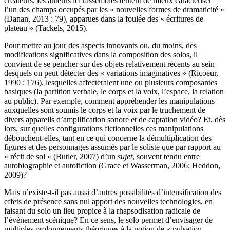
créateurs, les auteurs ici rassemblés tentent de mieux caractériser
l’un des champs occupés par les « nouvelles formes de dramaticité »
(Danan, 2013 : 79), apparues dans la foulée des « écritures de
plateau » (Tackels, 2015).
Pour mettre au jour des aspects innovants ou, du moins, des
modifications significatives dans la composition des solos, il
convient de se pencher sur des objets relativement récents au sein
desquels on peut détecter des « variations imaginatives » (Ricoeur,
1990 : 176), lesquelles affecteraient une ou plusieurs composantes
basiques (la partition verbale, le corps et la voix, l’espace, la relation
au public). Par exemple, comment appréhender les manipulations
auxquelles sont soumis le corps et la voix par le truchement de
divers appareils d’amplification sonore et de captation vidéo? Et, dès
lors, sur quelles configurations fictionnelles ces manipulations
débouchent-elles, tant en ce qui concerne la démultiplication des
figures et des personnages assumés par le soliste que par rapport au
« récit de soi » (Butler, 2007) d’un
sujet
, souvent tendu entre
autobiographie et autofiction (Grace et Wasserman, 2006; Heddon,
2009)?
Mais n’existe-t-il pas aussi d’autres possibilités d’intensification des
effets de présence sans nul apport des nouvelles technologies, en
faisant du solo un lieu propice à la rhapsodisation radicale de
l’événement scénique? En ce sens, le solo permet d’envisager de
multiples prolongements théoriques à la notion de « pulsation