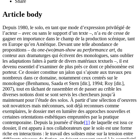
Share
Article body
Depuis 1980, le solo, en tant que mode d’expression privilégié de
l’acteur – avec ou sans le support d’un texte –, n’a eu de cesse de
gagner en importance dans le champ de la production scénique, tant
en Europe qu’en Amérique. Devant une telle abondance de
propositions – du
one-(wo)man-show
au
performance art
,
du
conteur aux dramaturges qui écrivent des monologues, sans oublier
les adaptations faites à partir de divers matériaux textuels –, il est
devenu essentiel d’examiner de plus près ce dont ce phénomène est
porteur. Ce dossier constitue un jalon qui s’ajoute aux travaux peu
nombreux dans ce domaine, notamment ceux centrés sur le
monologue (Benhamou, Saada et Stern [dir.], 1994; Roy [dir.],
2007), tout en tâchant de rassembler et de passer au crible les
diverses notions dont se sont servis les chercheurs jusqu’à
maintenant pour l’étude des solos. À partir d’une sélection d’oeuvres
soit novatrices mais méconnues, soit déjà reconnues comme
exemplaires, le dossier met en lumière des approches nouvelles et
certaines orientations esthétiques empruntées par la pratique
contemporaine. Depuis la journée d’étude
[1]
de laquelle est issu ce
dossier, il est apparu à nos collaborateurs que le solo est une forme
riche en interactions : le travail des solistes mise sur la tension entre