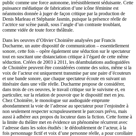
public comme une force autonome, irrésistiblement séduisante. Cette
puissance médiatique de fabrication d’une icône féminine est
néanmoins donnée à juger de façon critique par la production de
Denis Marleau et Stéphanie Jasmin, puisque la présence réelle de
l’actrice sur scène paraît, sous l’angle d’un contraste troublant,
comme vidée de toute force théâtrale.
Dans les oeuvres d’Olivier Choinière analysées par Francis
Ducharme, un autre dispositif de communication – essentiellement
sonore, cette fois – opère également une séduction sur le spectateur
tout en suscitant une distanciation critique à l’égard de cette même
séduction. Créées de 2003 à 2011, les déambulations audioguidées
de Choinière peuvent être considérées comme des solos, même si la
voix de l’acteur est uniquement transmise par une paire d’écouteurs
et une bande sonore, que chaque spectateur écoute en suivant un
itinéraire dans une ville réelle. Ducharme propose de considérer,
dans trois de ces oeuvres, le travail critique sur le suivisme et, en
particulier, sur la relation de pouvoir que le dispositif met en jeu.
Chez Choinière, le monologue sur audioguide emprunte
abondamment la voie de l’adresse au spectateur pour l’enjoindre à
non seulement respecter scrupuleusement le parcours prévu, mais
aussi à adhérer aux propos du locuteur dans la fiction. Cette forme à
la limite du théâtre met en évidence un phénomène récurrent avec
l’adresse dans les solos étudiés : le dédoublement de l’acteur, à la
fois personnage fictif et voix d’une personne réelle, a pour corollaire