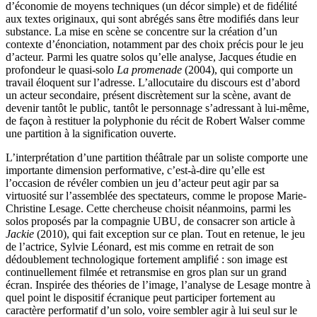
d’économie de moyens techniques (un décor simple) et de fidélité
aux textes originaux, qui sont abrégés sans être modifiés dans leur
substance. La mise en scène se concentre sur la création d’un
contexte d’énonciation, notamment par des choix précis pour le jeu
d’acteur. Parmi les quatre solos qu’elle analyse, Jacques étudie en
profondeur le quasi-solo
La promenade
(2004), qui comporte un
travail éloquent sur l’adresse. L’allocutaire du discours est d’abord
un acteur secondaire, présent discrètement sur la scène, avant de
devenir tantôt le public, tantôt le personnage s’adressant à lui-même,
de façon à restituer la polyphonie du récit de Robert Walser comme
une partition à la signification ouverte.
L’interprétation d’une partition théâtrale par un soliste comporte une
importante dimension performative, c’est-à-dire qu’elle est
l’occasion de révéler combien un jeu d’acteur peut agir par sa
virtuosité sur l’assemblée des spectateurs, comme le propose Marie-
Christine Lesage. Cette chercheuse choisit néanmoins, parmi les
solos proposés par la compagnie UBU, de consacrer son article à
Jackie
(2010), qui fait exception sur ce plan. Tout en retenue, le jeu
de l’actrice, Sylvie Léonard, est mis comme en retrait de son
dédoublement technologique fortement amplifié : son image est
continuellement filmée et retransmise en gros plan sur un grand
écran. Inspirée des théories de l’image, l’analyse de Lesage montre à
quel point le dispositif écranique peut participer fortement au
caractère performatif d’un solo, voire sembler agir à lui seul sur le