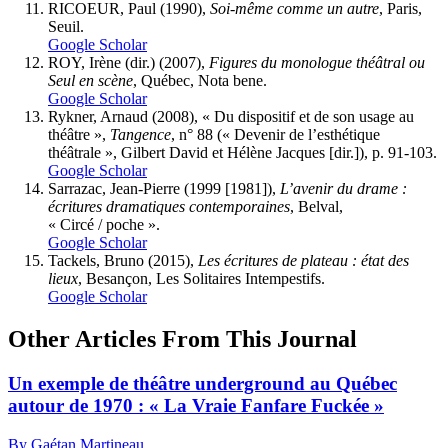
RICOEUR, Paul (1990),
Soi-même comme un autre
, Paris,
Seuil.
Google Scholar
ROY, Irène (dir.) (2007),
Figures du monologue théâtral ou
Seul en scène
, Québec, Nota bene.
Google Scholar
Rykner
, Arnaud (2008), « Du dispositif et de son usage au
théâtre »,
Tangence
, n° 88 (« Devenir de l’esthétique
théâtrale », Gilbert David et Hélène Jacques [dir.]), p. 91-103.
Google Scholar
Sarrazac,
Jean-Pierre (1999 [1981]),
L’avenir du drame :
écritures dramatiques contemporaines
, Belval,
« Circé / poche ».
Google Scholar
Tackels
, Bruno (2015),
Les écritures de plateau : état des
lieux
, Besançon, Les Solitaires Intempestifs.
Google Scholar
Other Articles From This Journal
Un exemple de théâtre underground au Québec
autour de 1970 : « La Vraie Fanfare Fuckée »
By Gaétan Martineau