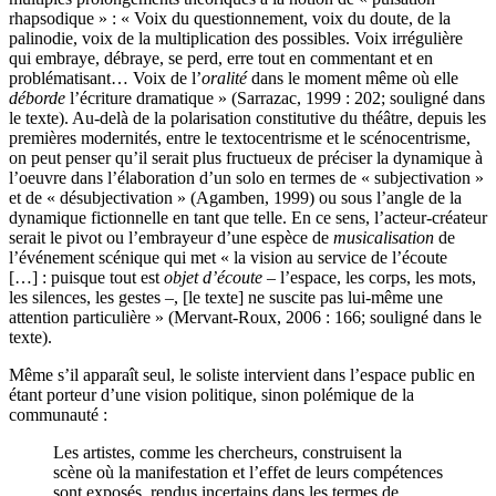
rhapsodique » : « Voix du questionnement, voix du doute, de la
palinodie, voix de la multiplication des possibles. Voix irrégulière
qui embraye, débraye, se perd, erre tout en commentant et en
problématisant… Voix de l’
oralité
dans le moment même où elle
déborde
l’écriture dramatique » (Sarrazac, 1999 : 202; souligné dans
le texte). Au-delà de la polarisation constitutive du théâtre, depuis les
premières modernités, entre le textocentrisme et le scénocentrisme,
on peut penser qu’il serait plus fructueux de préciser la dynamique à
l’oeuvre dans l’élaboration d’un solo en termes de « subjectivation »
et de « désubjectivation » (Agamben, 1999) ou sous l’angle de la
dynamique fictionnelle en tant que telle. En ce sens, l’acteur-créateur
serait le pivot ou l’embrayeur d’une espèce de
musicalisation
de
l’événement scénique qui met « la vision au service de l’écoute
[…] : puisque tout est
objet d’écoute
– l’espace, les corps, les mots,
les silences, les gestes –, [le texte] ne suscite pas lui-même une
attention particulière » (Mervant-Roux, 2006 : 166; souligné dans le
texte).
Même s’il apparaît seul, le soliste intervient dans l’espace public en
étant porteur d’une vision politique, sinon polémique de la
communauté :
Les artistes, comme les chercheurs, construisent la
scène où la manifestation et l’effet de leurs compétences
sont exposés, rendus incertains dans les termes de