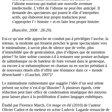
l’idiome nouveau qui traduit une nouvelle aventure
intellectuelle. L’effet de l’idiome ne peut être anticipé. Il
demande des spectateurs qui jouent le rôle d’interprètes
actifs, qui élaborent leur propre traduction pour
s’approprier l’« histoire » et en faire leur propre histoire
(Rancière, 2008 : 28-29).
Est-ce qu’une telle approche ne conduit pas à privilégier l’ascèse, la
retenue, la modestie qui feraient pencher le geste spectaculaire vers
le minimalisme, à savoir plus de silence que de verbe, plus
d’immobilité que de gesticulation, plus d’ellipses que de narration
pleine? Se faire soliste consiste-t-il à restaurer une posture archaïque
de saltimbanque ou de bateleur de foire versant dans le grotesque,
ou encore à se métamorphoser en chaman ou en sorcier présidant à
de nouveaux rituels afin d’offrir une résistance dans ce « monde
désenchanté » (Gauchet, 2007)?
Le minimalisme rudimentaire que suggère l’idée d’un seul artiste
présent sur scène n’est-il qu’illusoire? À plusieurs égards, cette
réduction peut faire office de condensation stratégique des moyens
pour laisser place à la prolifération d’autres langages esthétiques.
Étudié par Florence March,
Un mage en été
(2010) de l’auteur
Olivier Cadiot et du metteur en scène Ludovic Lagarde ressuscite de