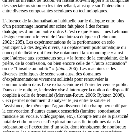
différents niveaux de fiction, en faisant souvent appel à la complicité
des spectateurs sinon en les interpellant, ainsi que sur l’interaction
entre diverses composantes scéniques ou technologiques.
L’absence de la dramatisation habituelle par le dialogue entre plus
d’un personnage incarné sur scène fait place à des formes
dialogiques d’un tout autre ordre. C’est ce que Hans-Thies Lehmann
désigne comme « le recul de l’axe intra-scénique » (Lehmann,
2002 : 205). Les expérimentations de la performance en solo
participent, à des degrés divers, au déplacement postdramatique du
concept de théâtre qui favorise notamment la « monologie » ainsi
que l’adresse aux spectateurs sous « la forme de la complainte, de la
prière, de la confession, ou bien encore celle de “l’auto-accusation”
ou de “l’insulte au public” » (
ibid.
: 206). Les machines et les
diverses techniques de scène sont aussi des domaines
d’expérimentations vivement sollicités pour renouveler la
communication dans l’axe extra-scénique et l’orienter vers le public.
Dans cette optique, le dossier vise à interroger la notion de dispositif
couplée à celle de frontalité (Mervant-Roux, 2006; Rykner, 2008).
Ceci permet notamment d’analyser le jeu entre le soliste et
l’assistance, de même que l’agrandissement du champ perceptif par
la convocation d’autres canaux sensoriels (lumière, sonorisation
musicale ou vocale, vidéographie, etc.). Compte tenu de la plasticité
notable et du processus d’exploration sans fin impliqués dans la
préparation et l’exécution d’un solo, dont témoignent de nombreux