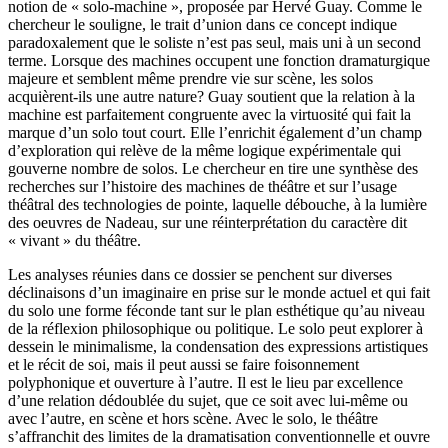
notion de « solo-machine », proposée par Hervé Guay. Comme le
chercheur le souligne, le trait d’union dans ce concept indique
paradoxalement que le soliste n’est pas seul, mais uni à un second
terme. Lorsque des machines occupent une fonction dramaturgique
majeure et semblent même prendre vie sur scène, les solos
acquièrent-ils une autre nature? Guay soutient que la relation à la
machine est parfaitement congruente avec la virtuosité qui fait la
marque d’un solo tout court. Elle l’enrichit également d’un champ
d’exploration qui relève de la même logique expérimentale qui
gouverne nombre de solos. Le chercheur en tire une synthèse des
recherches sur l’histoire des machines de théâtre et sur l’usage
théâtral des technologies de pointe, laquelle débouche, à la lumière
des oeuvres de Nadeau, sur une réinterprétation du caractère dit
« vivant » du théâtre.
Les analyses réunies dans ce dossier se penchent sur diverses
déclinaisons d’un imaginaire en prise sur le monde actuel et qui fait
du solo une forme féconde tant sur le plan esthétique qu’au niveau
de la réflexion philosophique ou politique. Le solo peut explorer à
dessein le minimalisme, la condensation des expressions artistiques
et le récit de soi, mais il peut aussi se faire foisonnement
polyphonique et ouverture à l’autre. Il est le lieu par excellence
d’une relation dédoublée du sujet, que ce soit avec lui-même ou
avec l’autre, en scène et hors scène. Avec le solo, le théâtre
s’affranchit des limites de la dramatisation conventionnelle et ouvre