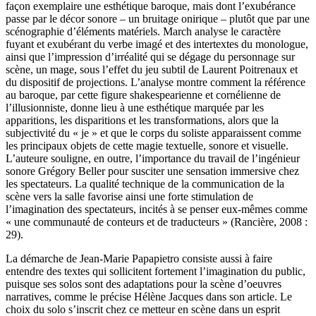
façon exemplaire une esthétique baroque, mais dont l’exubérance
passe par le décor sonore – un bruitage onirique – plutôt que par une
scénographie d’éléments matériels. March analyse le caractère
fuyant et exubérant du verbe imagé et des intertextes du monologue,
ainsi que l’impression d’irréalité qui se dégage du personnage sur
scène, un mage, sous l’effet du jeu subtil de Laurent Poitrenaux et
du dispositif de projections. L’analyse montre comment la référence
au baroque, par cette figure shakespearienne et cornélienne de
l’illusionniste, donne lieu à une esthétique marquée par les
apparitions, les disparitions et les transformations, alors que la
subjectivité du « je » et que le corps du soliste apparaissent comme
les principaux objets de cette magie textuelle, sonore et visuelle.
L’auteure souligne, en outre, l’importance du travail de l’ingénieur
sonore Grégory Beller pour susciter une sensation immersive chez
les spectateurs. La qualité technique de la communication de la
scène vers la salle favorise ainsi une forte stimulation de
l’imagination des spectateurs, incités à se penser eux-mêmes comme
« une communauté de conteurs et de traducteurs » (Rancière, 2008 :
29).
La démarche de Jean-Marie Papapietro consiste aussi à faire
entendre des textes qui sollicitent fortement l’imagination du public,
puisque ses solos sont des adaptations pour la scène d’oeuvres
narratives, comme le précise Hélène Jacques dans son article. Le
choix du solo s’inscrit chez ce metteur en scène dans un esprit