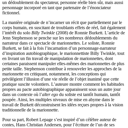
un dédoublement du spectateur, personne réelle bien sûr, mais aussi
personnage incorporé en tant que partenaire de l’énonciateur
fictionnel.
La manière originale de n’incarner un récit que partiellement par le
corps humain, en suscitant de troublants effets de réel, fait également
l’intérêt du solo
Billy Twinkle
(2008) de Ronnie Burkett. L’article de
Jenn Stephenson se penche sur les nombreux dédoublements du
narrateur dans ce spectacle de marionnettes. Le soliste, Ronnie
Burkett, se fait à la fois l’incarnation d’un personnage-narrateur
d’inspiration autobiographique, le marionnettiste Billy Twinkle, tout
en livrant un fin travail de manipulation de marionnettes, dont
certaines paraissent manipuler elles-mêmes des marionnettes de plus
petite taille. Stephenson contribue à renouveler les approches de la
marionnette en critiquant, notamment, les conceptions qui
privilégient l’illusion d’une vie réelle de l’objet inanimé que cette
pratique suscite volontiers. L’auteure montre comment les habitudes
propres au pacte autobiographique apparaissent sous un autre jour
dans un contexte où l’
alter ego
du soliste est tantôt humain, tantôt
poupée. Ainsi, les multiples niveaux de mise en abyme dans le
travail de Burkett déconstruisent les idées reçues propres à la vision
traditionnelle de la marionnette.
Pour sa part, Robert Lepage s’est inspiré d’un célèbre auteur de
contes, Hans Christian Andersen, pour l’écriture de l’un de ses