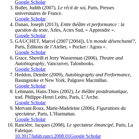
Google Scholar
Butler
, Judith (2007),
Le récit de soi
, Paris, Presses
universitaires de France.
Google Scholar
Danan
, Joseph (2013),
Entre théâtre et performance : la
question du texte
, Arles, Actes Sud, « Apprendre ».
Google Scholar
GAUCHET, Marcel (2007 [2004]),
Un monde désenchanté?
,
Paris, Éditions de l’Atelier, « Pocket / Agora ».
Google Scholar
Grace,
Sherrill et Jerry
Wasserman
(2006),
Theatre and
Autobiography
, Vancouver, Talonbooks.
Google Scholar
Heddon
, Deirdre (2009),
Autobiography and Performance
,
Basingstoke et New York, Palgrave Macmillan.
Google Scholar
Lehmann
, Hans-Thies (2002),
Le théâtre postdramatique
,
trad. Philippe-Henri Ledru, Paris, L’Arche.
Google Scholar
Mervant-Roux
, Marie-Madeleine (2006),
Figurations du
spectateur
, Paris, L’Harmattan.
Google Scholar
Ranci
è
re
, Jacques (2008),
Le spectateur émancipé
, Paris, La
Fabrique.
10.3917/lafab.ranci.2008.01
Google Scholar