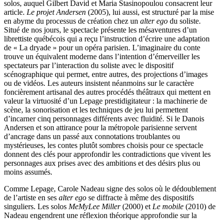
solos, auquel Gilbert David et Maria Stasinopoulou consacrent leur
article.
Le projet Andersen
(2005), lui aussi, est structuré par la mise
en abyme du processus de création chez un
alter ego
du soliste.
Situé de nos jours, le spectacle présente les mésaventures d’un
librettiste québécois qui a reçu l’instruction d’écrire une adaptation
de « La dryade » pour un opéra parisien. L’imaginaire du conte
trouve un équivalent moderne dans l’intention d’émerveiller les
spectateurs par l’interaction du soliste avec le dispositif
scénographique qui permet, entre autres, des projections d’images
ou de vidéos. Les auteurs insistent néanmoins sur le caractère
foncièrement artisanal des autres procédés théâtraux qui mettent en
valeur la virtuosité d’un Lepage prestidigitateur : la machinerie de
scène, la sonorisation et les techniques de jeu lui permettent
d’incarner cinq personnages différents avec fluidité. Si le Danois
Andersen et son attirance pour la métropole parisienne servent
d’ancrage dans un passé aux connotations troublantes ou
mystérieuses, les contes plutôt sombres choisis pour ce spectacle
donnent des clés pour approfondir les contradictions que vivent les
personnages aux prises avec des ambitions et des désirs plus ou
moins assumés.
Comme Lepage, Carole Nadeau signe des solos où le dédoublement
de l’artiste en ses
alter ego
se diffracte à même des dispositifs
singuliers. Les solos
MeMyLee Miller
(2000) et
Le mobile
(2010) de
Nadeau engendrent une réflexion théorique approfondie sur la