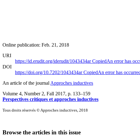
Online publication: Feb. 21, 2018
URI
https://id.erudit.org/iderudit/1043434ar
Copied
An error has occ
DOI
https://doi.org/10.7202/1043434ar
Copied
An error has occurre
An article of the journal
Approches inductives
Volume 4, Number 2, Fall 2017
, p. 133–159
Perspectives critiques et approches inductives
Tous droits réservés © Approches inductives, 2018
Browse the articles in this issue