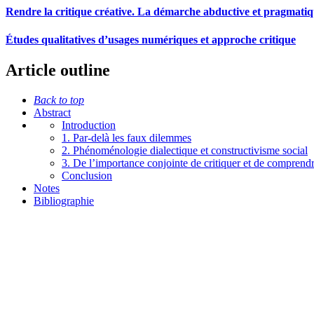
Rendre la critique créative. La démarche abductive et pragmati
Études qualitatives d’usages numériques et approche critique
Article outline
Back to top
Abstract
Introduction
1. Par-delà les faux dilemmes
2. Phénoménologie dialectique et constructivisme social
3. De l’importance conjointe de critiquer et de comprend
Conclusion
Notes
Bibliographie