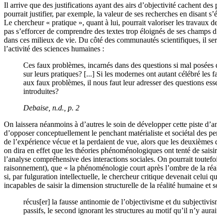
Il arrive que des justifications ayant des airs d’objectivité cachent d
pourrait justifier, par exemple, la valeur de ses recherches en disant s
Le chercheur « pratique », quant à lui, pourrait valoriser les travaux d
pas s’efforcer de comprendre des textes trop éloignés de ses champs d’
dans ces milieux de vie. Du côté des communautés scientifiques, il sera
l’activité des sciences humaines :
Ces faux problèmes, incarnés dans des questions si mal posées qu
sur leurs pratiques? [...] Si les modernes ont autant célébré les
aux faux problèmes, il nous faut leur adresser des questions esse
introduites?
Debaise, n.d., p. 2
On laissera néanmoins à d’autres le soin de développer cette piste d’ana
d’opposer conceptuellement le penchant matérialiste et sociétal des pe
de l’expérience vécue et la perdaient de vue, alors que les deuxièmes 
on dira en effet que les théories phénoménologiques ont tenté de saisir
l’analyse compréhensive des interactions sociales. On pourrait toute
raisonnement), que « la phénoménologie court après l’ombre de la réali
si, par fulguration intellectuelle, le chercheur critique devenait celui
incapables de saisir la dimension structurelle de la réalité humaine et s
récus[er] la fausse antinomie de l’objectivisme et du subjectivis
passifs, le second ignorant les structures au motif qu’il n’y aurai