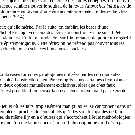
es sujets et des objets de recherche des autres collègues, du moins à
rudence semble motiver le souhait de la revue
Approches inductives
de
ral du monde en faveur d’une émancipation sociale – et les recherches
emette, 2014).
ux qu’elle mérite. Par la suite, on établira les bases d’une
ichel Freitag avec ceux des pères du constructivisme social Peter
viduelles. Enfin, on reviendra sur l’importance de porter un regard à
ce épistémologique. Cette réflexion ne prétend pas couvrir tous les
es chercheurs en sciences humaines et sociales.
De nombreuses formules paralogiques utilisées par les communautés
n, soit à l’abstraction, peut être compris, dans certaines circonstances,
 deux options mutuellement exclusives, alors que c’est faux »
 qu’il est possible d’en penser la coexistence, moyennant par exemple
e jeu et où les faits, trop aisément manipulables, se cantonnent dans un
emblée si proches de leurs objets qu’elles sont incapables de faire
ue, de même il y en a d’autres qui s’accrochent à leurs méthodologies
arce que l’on nie la présence d’un fond philosophique qu’il n’y a pas