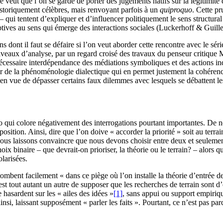
ut que l’on se garde de porter des jugements hâtifs sur la légitimité d
historiquement célèbres, mais renvoyant parfois à un
quiproquo
. Cette p
s – qui tentent d’expliquer et d’influencer politiquement le sens structu
tives au sens qui émerge des interactions sociales (Luckerhoff & Guill
dont il faut se défaire si l’on veut aborder cette rencontre avec le série
veaux d’analyse, par un regard croisé des travaux du penseur critique M
essaire interdépendance des médiations symboliques et des actions indi
artir de la phénoménologie dialectique qui en permet justement la cohéren
 en vue de dépasser certains faux dilemmes avec lesquels se débattent l
roglio qui colore négativement des interrogations pourtant importantes. 
osition. Ainsi, dire que l’on doive « accorder la priorité » soit au terrai
s laissons convaincre que nous devons choisir entre deux et seulement
oix binaire – que devrait-on prioriser, la théorie ou le terrain? – alors
larisées.
tombent facilement « dans ce piège où l’on installe la théorie d’entrée d
st tout autant un autre de supposer que les recherches de terrain sont d’
e hasardent sur les « ailes des idées »
[1]
, sans appui ou support empiriq
ainsi, laissant supposément « parler les faits ». Pourtant, ce n’est pas p