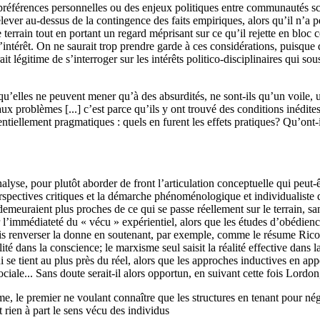
es préférences personnelles ou des enjeux politiques entre communautés sc
’élever au-dessus de la contingence des faits empiriques, alors qu’il n’a 
e terrain tout en portant un regard méprisant sur ce qu’il rejette en bloc 
intérêt. On ne saurait trop prendre garde à ces considérations, puisque
it légitime de s’interroger sur les intérêts politico-disciplinaires qui s
’elles ne peuvent mener qu’à des absurdités, ne sont-ils qu’un voile, un
 faux problèmes [...] c’est parce qu’ils y ont trouvé des conditions inédi
ntiellement pragmatiques : quels en furent les effets pratiques? Qu’ont-i
lyse, pour plutôt aborder de front l’articulation conceptuelle qui peut-ê
rspectives critiques et la démarche phénoménologique et individualiste 
demeuraient plus proches de ce qui se passe réellement sur le terrain, 
 l’immédiateté du « vécu » expérientiel, alors que les études d’obédienc
fois renverser la donne en soutenant, par exemple, comme le résume Rico
té dans la conscience; le marxisme seul saisit la réalité effective dans
 qui se tient au plus près du réel, alors que les approches inductives en
ociale... Sans doute serait-il alors opportun, en suivant cette fois Lordon
me, le premier ne voulant connaître que les structures en tenant pour né
t rien à part le sens vécu des individus