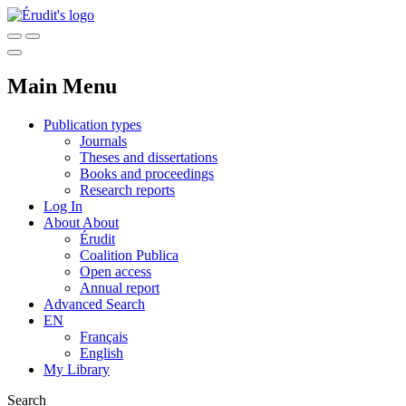
Main Menu
Publication types
Journals
Theses and dissertations
Books and proceedings
Research reports
Log In
About
About
Érudit
Coalition Publica
Open access
Annual report
Advanced Search
EN
Français
English
My Library
Search