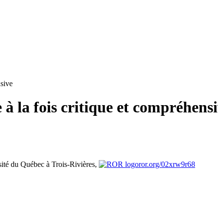
nsive
à la fois critique et compréhens
ité du Québec à Trois-Rivières,
ror.org/02xrw9r68