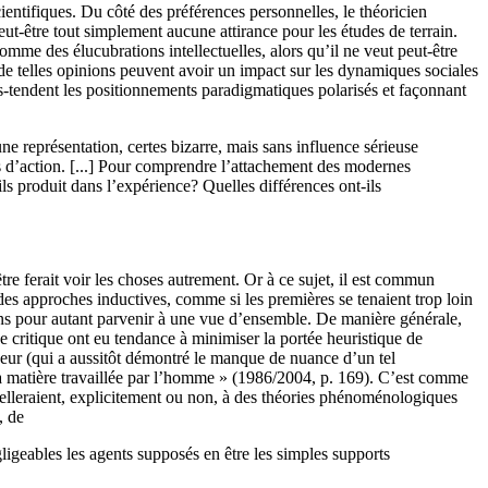
ientifiques. Du côté des préférences personnelles, le théoricien
peut-être tout simplement aucune attirance pour les études de terrain.
comme des élucubrations intellectuelles, alors qu’il ne veut peut-être
 de telles opinions peuvent avoir un impact sur les dynamiques sociales
ous-tendent les positionnements paradigmatiques polarisés et façonnant
e représentation, certes bizarre, mais sans influence sérieuse
tes d’action. [...] Pour comprendre l’attachement des modernes
ls produit dans l’expérience? Quelles différences ont-ils
tre ferait voir les choses autrement. Or à ce sujet, il est commun
des approches inductives, comme si les premières se tenaient trop loin
sans pour autant parvenir à une vue d’ensemble. De manière générale,
e critique ont eu tendance à minimiser la portée heuristique de
eur (qui a aussitôt démontré le manque de nuance d’un tel
 la matière travaillée par l’homme » (1986/2004, p. 169). C’est comme
 appelleraient, explicitement ou non, à des théories phénoménologiques
, de
gligeables les agents supposés en être les simples supports