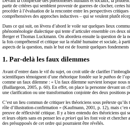
Devant la complexité des phénomènes humains et sociaux, la prudence ve
partir de critères qui semblent provenir de guerres de clocher, certes 
procéder à l’évaluation de la rencontre entre les perspectives critique
compréhensives des approches inductives – qui se veulent plutôt récep
Dans ce qui suit, on lèvera d’abord le voile sur quelques lieux communs 
phénoménologie dialectique qui tente d’articuler ensemble ces deux ni
Berger et Thomas Luckmann. On abordera ensuite la question de la néc
la fois compréhensif et critique sur la réalité humaine et sociale, à p
aspects de la question, mais le but est de fournir quelques fondements
1. Par-delà les faux dilemmes
Avant d’entrer dans le vif du sujet, on croit utile de clarifier l’imb
scientifiques témoignent d’une rhétorique fondée sur le
pathos
de l’opp
comme un faux dilemme : « Un faux dilemme survient lorsque nous nou
(Baillargeon, 2005, p. 60). En effet, on place la personne devant un ch
une clarification ou une transformation conjointe des deux positions po
C’est un lieu commun de critiquer les théoriciens sous prétexte qu’ils 
rôle d’illustration-confirmation » (Kaufmann, 2001, p. 12), mais c’en e
preuve de réflexivité critique. Il y a bien entendu des théoriciens qui s
et leurs objets sans en penser les
a priori
qui les font voir et chercher 
des présupposés de cet ordre qui pourraient être révélés.