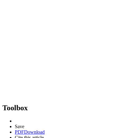
Toolbox
Save
PDF
Download
Cite this article