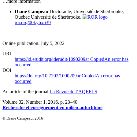
…more information
Diane Campeau
Doctorante, Université de Sherbrooke,
Québec
Université de Sherbrooke,
ror.org/00kybxq39
Online publication: July 5, 2022
URI
https://id.erudit.org/iderudit/1090209ar
Copied
An error has
occurred
DOI
https://doi.org/10.7202/1090209ar
Copied
An error has
occurred
An article of the journal
La Revue de l’AQEFLS
Volume 32, Number 1, 2016
, p. 23–40
Recherche et enseignement en milieu autochtone
© Diane Campeau, 2016