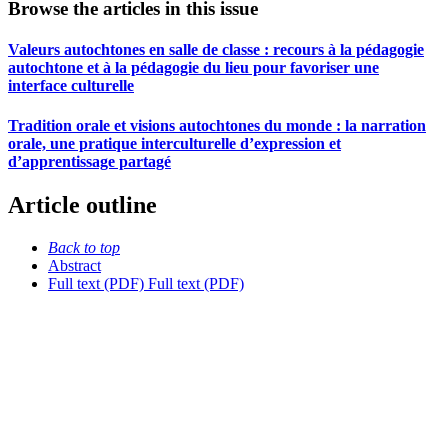
Browse the articles in this issue
Valeurs autochtones en salle de classe : recours à la pédagogie
autochtone et à la pédagogie du lieu pour favoriser une
interface culturelle
Tradition orale et visions autochtones du monde : la narration
orale, une pratique interculturelle d’expression et
d’apprentissage partagé
Article outline
Back to top
Abstract
Full text (PDF)
Full text (PDF)