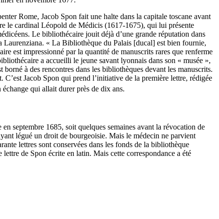
penter Rome, Jacob Spon fait une halte dans la capitale toscane avant
ntre le cardinal Léopold de Médicis (1617-1675), qui lui présente
 médicéens. Le bibliothécaire jouit déjà d’une grande réputation dans
la Laurenziana. « La Bibliothèque du Palais [ducal] est bien fournie,
quaire est impressionné par la quantité de manuscrits rares que renferme
ibliothécaire a accueilli le jeune savant lyonnais dans son « musée »,
st borné à des rencontres dans les bibliothèques devant les manuscrits.
’est Jacob Spon qui prend l’initiative de la première lettre, rédigée
change qui allait durer près de dix ans.
e en septembre 1685, soit quelques semaines avant la révocation de
 ayant légué un droit de bourgeoisie. Mais le médecin ne parvient
ante lettres sont conservées dans les fonds de la bibliothèque
re lettre de Spon écrite en latin. Mais cette correspondance a été