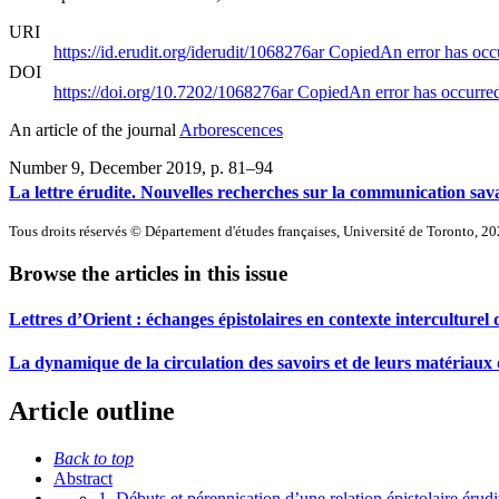
URI
https://id.erudit.org/iderudit/1068276ar
Copied
An error has occ
DOI
https://doi.org/10.7202/1068276ar
Copied
An error has occurre
An article of the journal
Arborescences
Number 9, December 2019
, p. 81–94
La lettre érudite. Nouvelles recherches sur la communication sa
Tous droits réservés © Département d'études françaises, Université de Toronto, 2
Browse the articles in this issue
Lettres d’Orient : échanges épistolaires en contexte interculturel 
La dynamique de la circulation des savoirs et de leurs matériaux 
Article outline
Back to top
Abstract
1. Débuts et pérennisation d’une relation épistolaire érudi