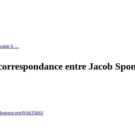
avante à …
…
 correspondance entre Jacob Spon
ror.org/01rk35k63