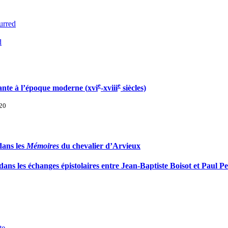
urred
d
e
e
vante à l’époque moderne (
xvi
-
xviii
siècles)
020
dans les
Mémoires
du chevalier d’Arvieux
dans les échanges épistolaires entre Jean-Baptiste Boisot et Paul P
te