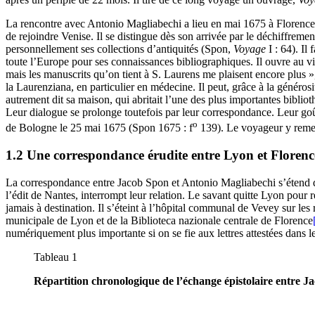
La rencontre avec Antonio Magliabechi a lieu en mai 1675 à Florence da
de rejoindre Venise. Il se distingue dès son arrivée par le déchiffreme
personnellement ses collections d’antiquités (Spon,
Voyage
I : 64). Il
toute l’Europe pour ses connaissances bibliographiques. Il ouvre au vis
mais les manuscrits qu’on tient à S. Laurens me plaisent encore plus »
la Laurenziana, en particulier en médecine. Il peut, grâce à la généros
autrement dit sa maison, qui abritait l’une des plus importantes bibli
Leur dialogue se prolonge toutefois par leur correspondance. Leur goû
o
de Bologne le 25 mai 1675 (Spon 1675 : f
139). Le voyageur y remerc
1.2 Une correspondance érudite entre Lyon et Florenc
La correspondance entre Jacob Spon et Antonio Magliabechi s’étend de
l’édit de Nantes, interrompt leur relation. Le savant quitte Lyon pour 
jamais à destination. Il s’éteint à l’hôpital communal de Vevey sur le
municipale de Lyon et de la Biblioteca nazionale centrale de Florence
numériquement plus importante si on se fie aux lettres attestées dans le
Tableau 1
Répartition chronologique de l’échange épistolaire entre 