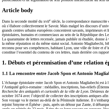
Article body
e
Dans la seconde moitié du
xvii
siècle, la correspondance manuscrite e
où s’élabore collectivement le Savoir. Mais malgré les discours d’univ
grands centres urbains européens concentrent savants, imprimeurs et lib
épistolaires, humains et commerciaux au sein de la République des Lett
La quarantaine de lettres recensée, jamais publiée ni étudiée, donne à 
la même réputation ni du même statut social. Antonio Magliabechi, bi
reconnu pour ses compétences, habitant Lyon, une ville de foire et d’im
constitue l’essentiel du contenu de ces lettres, mais derrière ces rapp
1. Débuts et pérennisation d’une relation é
1.1 La rencontre entre Jacob Spon et Antonio Maglia
L’échange épistolaire entre Jacob Spon et Antonio Magliabechi est à l’
l’Antiquité gréco-romaine : médailles, inscriptions, bas-reliefs (Étienn
Recherche des antiquités et curiosités de la ville de Lyon
. Désireux de
octobre 1674 avec l’objectif de collecter des inscriptions antiques a
Son voyage va le mener au-delà de la Péninsule italienne. Il s’embarq
rejoint Smyrne et Éphèse : puis, après un détour par Zante, il débarqu
après un périple de 22 mois. Il tire de ce long voyage un ouvrage,
Voy