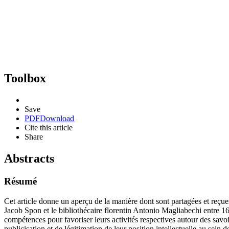
Toolbox
Save
PDF
Download
Cite this article
Share
Abstracts
Résumé
Cet article donne un aperçu de la manière dont sont partagées et reçues
Jacob Spon et le bibliothécaire florentin Antonio Magliabechi entre 167
compétences pour favoriser leurs activités respectives autour des savoi
publicisation et de légitimation de leur position intellectuelle au sein 