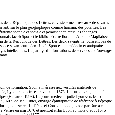
es de la République des Lettres, ce vaste « méta-réseau » de savants
pourtant, sur le plan géographique comme humain, des polarités. Les
archie spatiale et sociale et polarisent
de facto
les échanges
lyonnais Jacob Spon et le bibliothécaire florentin Antonio Magliabechi.
ein de la République des Lettres. Les deux savants ne jouissent pas de
espace savant européen. Jacob Spon est un médecin et antiquaire
nges intellectuels. Le partage d’informations, de services et d’ouvrages
dants.
cin de formation, Spon s’intéresse aux vestiges matériels de
natale, Lyon, et publie ses travaux en 1673 dans un ouvrage intitulé
 Alpes (Rebaudo 1998). Le jeune médecin quitte Lyon vers le 15
i
(1602) de Jan Gruter, ouvrage épigraphique de référence à l’époque.
lmate, puis se rend à Délos et Constantinople, passe par Bursa et
ouve Venise en mai 1676 et aperçoit enfin Lyon au mois d’août 1676
rimer en novembre 1677.