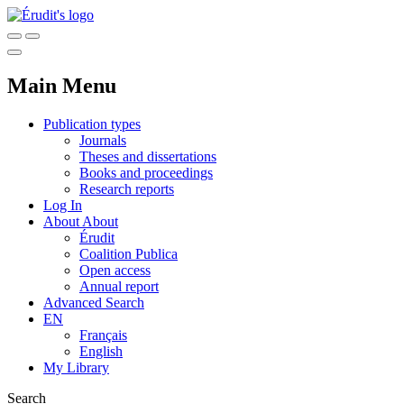
Main Menu
Publication types
Journals
Theses and dissertations
Books and proceedings
Research reports
Log In
About
About
Érudit
Coalition Publica
Open access
Annual report
Advanced Search
EN
Français
English
My Library
Search