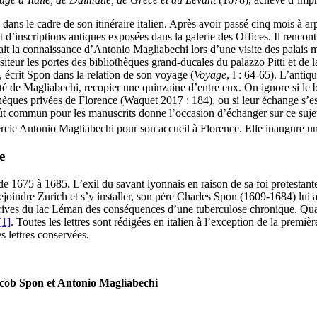
ns le cadre de son itinéraire italien. Après avoir passé cinq mois à ar
nt d’inscriptions antiques exposées dans la galerie des Offices. Il renco
 fait la connaissance d’Antonio Magliabechi lors d’une visite des palais
iteur les portes des bibliothèques grand-ducales du palazzo Pitti et de 
, écrit Spon dans la relation de son voyage (
Voyage
, I : 64-65). L’anti
ité de Magliabechi, recopier une quinzaine d’entre eux. On ignore si le b
othèques privées de Florence (Waquet 2017 : 184), ou si leur échange s’e
t commun pour les manuscrits donne l’occasion d’échanger sur ce sujet. C
ie Antonio Magliabechi pour son accueil à Florence. Elle inaugure un é
e
 1675 à 1685. L’exil du savant lyonnais en raison de sa foi protestant
rejoindre Zurich et s’y installer, son père Charles Spon (1609-1684) lui
s rives du lac Léman des conséquences d’une tuberculose chronique. Quar
[1]
. Toutes les lettres sont rédigées en italien à l’exception de la premiè
s lettres conservées.
Jacob Spon et Antonio Magliabechi