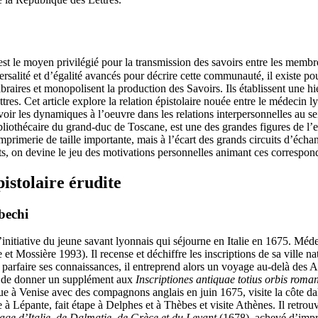
st le moyen privilégié pour la transmission des savoirs entre les membr
ersalité et d’égalité avancés pour décrire cette communauté, il existe 
raires et monopolisent la production des Savoirs. Ils établissent une hiér
res. Cet article explore la relation épistolaire nouée entre le médecin 
voir les dynamiques à l’oeuvre dans les relations interpersonnelles au s
bliothécaire du grand-duc de Toscane, est une des grandes figures de l’
primerie de taille importante, mais à l’écart des grands circuits d’écha
orts, on devine le jeu des motivations personnelles animant ces correspon
pistolaire érudite
bechi
initiative du jeune savant lyonnais qui séjourne en Italie en 1675. Méde
e et Mossière 1993). Il recense et déchiffre les inscriptions de sa ville 
 parfaire ses connaissances, il entreprend alors un voyage au-delà des
fin de donner un supplément aux
Inscriptiones antiquae totius orbis roman
ue à Venise avec des compagnons anglais en juin 1675, visite la côte da
e à Lépante, fait étape à Delphes et à Thèbes et visite Athènes. Il retr
age d’Italie, de Dalmatie, de Grèce et du Levant
(1678), achevé d’imp