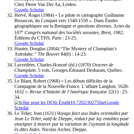
Chez Pierre Van Der Aa, Leiden.
Google Scholar
Hervé
, Roger (1984) « Le pilote et cartographe Guillaume
Brouscon, du Conquet vers 1540-1550
»
. Dans Études
géographiques sur la Bretagne et questions diverses. Actes du
e
107
Congrès national des Sociétés savantes, Brest, 1982
,
Éditions du CTHS, Paris : 23-25.
Google Scholar
Hunter
, Douglas (2004) “The Mystery of Champlain’s
Astrolabe.
” The Beaver
84(6)
: 14-23.
Google Scholar
Laverdière
, Charles-Honoré (éd.) (1870)
Oeuvres de
Champlain.
5 vols, Georges-Édouard Desbarats, Québec.
Google Scholar
Le Blant
, Robert (1968) « Les débuts difficiles de la
Compagnie de la Nouvelle-France. L’affaire Langlois, 1628-
1632 ».
Revue d’histoire de l’Amérique française
22(1) : 25-
34.
10.7202/302750ar
Google
Scholar
Le Telier
, Jean (1631)
Voyage faict aux Indes orientalles par
Jean Le Telier, natif de Dieppe, reduict par luy entables pour
enseigner à trouver par la variation de l’aymant la longitude
ès dites Indes
. Nicolas Archer, Dieppe.