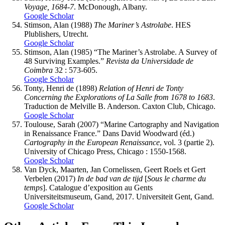
Voyage, 1684-7
. McDonough, Albany.
Google Scholar
Stimson
, Alan (1988)
The Mariner’s Astrolabe
. HES
Plublishers, Utrecht.
Google Scholar
Stimson
, Alan (1985) “The Mariner’s Astrolabe. A Survey of
48 Surviving Examples.”
Revista da Universidade de
Coimbra
32 : 573-605.
Google Scholar
Tonty
, Henri de (1898)
Relation of Henri de Tonty
Concerning the Explorations of La Salle from 1678 to 1683
.
Traduction de Melville B. Anderson. Caxton Club, Chicago.
Google Scholar
Toulouse
, Sarah (2007) “Marine Cartography and Navigation
in Renaissance France.” Dans David Woodward (éd.)
Cartography in the European Renaissance
, vol. 3 (partie 2).
University of Chicago Press, Chicago : 1550-1568.
Google Scholar
Van Dyck
, Maarten, Jan
Cornelissen
, Geert
Roels
et Gert
Verbelen
(2017)
In de bad van de tijd
[
Sous le charme du
temps
]. Catalogue d’exposition au Gents
Universiteitsmuseum, Gand, 2017. Universiteit Gent, Gand.
Google Scholar