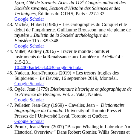
e
Lyon, Cité de Savants. Actes du 112
Congrès national des
Sociétés savantes, Section d’Histoire des Sciences et des
Techniques
, Éditions du CTHS, Paris : 227-232.
Google Scholar
Michéa
, Hubert (1986) « Les cartographes du Conquet et le
début de l’imprimerie. Guillaume Brouscon, une vie pleine de
mystère
».
Bulletin de la Société archéologique du
Finistère
115 : 329-348.
Google Scholar
Millet
, Audrey (2016) « Tracer le monde : outils et
instruments de la Renaissance aux Lumière ».
Artefact
4 :
215-231.
10.4000/artefact.443
Google Scholar
Nadeau
, Jean-François (2019) « Les trésors fragiles des
Sulpiciens ».
Le Devoir
, 16 septembre 2019, Montréal.
Google Scholar
Ogée
, Jean (1779)
Dictionnaire historique et géographique de
la Province de Bretagne
. Vol. 2. Vatar, Nantes.
Google Scholar
Pelletier
, Jean-Guy (1969) « Cavelier, Jean ».
Dictionnaire
biographique du Canada
. University of Toronto Press et
Presses de l’Université Laval, Toronto et Québec.
Google Scholar
Proulx
, Jean-Pierre (2007) “Basque Whaling in Labrador: An
Historical Overview.” Dans Robert Grenier, Willis Stevens et