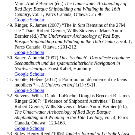
Marc-André Bernier (éd.)
The Underwater Archaeology of
Red Bay: Basque Shipbuilding and Whaling in the 16th
Century
, vol. 1, Parcs Canada, Ottawa : 25-96.
Google Scholar
Ringer
, R. James (2007) “The
In Situ
Remains of the 27M
site.” Dans Robert Grenier, Willis Stevens et Marc-André
Bernier (éd.)
The Underwater Archaeology of Red Bay:
Basque Shipbuilding and Whaling in the 16th Century
, vol. 1,
Parcs Canada, Ottawa : 201-212.
Google Scholar
Sauer
,
Albrecht (1997)
Das
‘
Seebuch
’
. Das älteste erhaltene
Seehandbuch und die spätmittelalterliche Navigation in
Nordwesteuropa
. Ernst Kabel, Hamburg.
Google Scholar
Sicotte
, Hélène (2012) « Pourquoi un département de biens
mobiliers ? ».
L’Univers en bref
1(1) : 9-11.
Google Scholar
Stevens
, Willis, Daniel
LaRoche
, Douglas
Bryce
et R. James
Ringer
(2007) “Evidence of Shipboard Activities.” Dans
Robert Grenier, Willis Stevens et Marc-André Bernier (éd.),
The Underwater Archaeology of Red Bay: Basque
Shipbuilding and Whaling in the 16th Century
, vol. 4, Parcs
Canada, Ottawa : 123-168.
Google Scholar
Stiles
, Henry Reed (1906)
Joutel’s Journal of La Salle’s Last