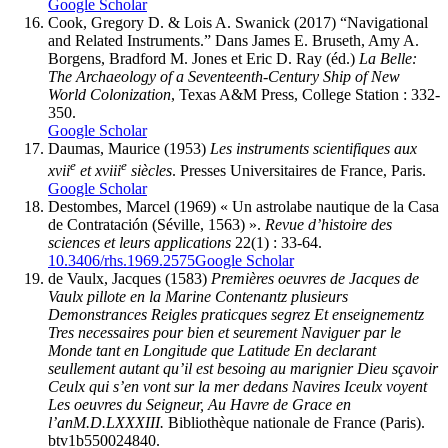
Google Scholar
Cook
, Gregory D. & Lois A.
Swanick
(2017) “Navigational
and Related Instruments.” Dans James E. Bruseth, Amy A.
Borgens, Bradford M. Jones et Eric D. Ray (éd.)
La Belle:
The Archaeology of a Seventeenth-Century Ship of New
World Colonization
, Texas A&M Press, College Station : 332-
350.
Google Scholar
Daumas
, Maurice (1953)
Les instruments scientifiques aux
e
e
xvii
et
xviii
siècles
. Presses Universitaires de France, Paris.
Google Scholar
Destombes
, Marcel (1969) « Un astrolabe nautique de la Casa
de Contratación (Séville, 1563) ».
Revue d’histoire des
sciences et leurs applications
22(1) : 33-64.
10.3406/rhs.1969.2575
Google Scholar
de Vaulx
, Jacques (1583)
Premières oeuvres de Jacques de
Vaulx pillote en la Marine Contenantz plusieurs
Demonstrances Reigles praticques segrez Et enseignementz
Tres necessaires pour bien et seurement Naviguer par le
Monde tant en Longitude que Latitude En declarant
seullement autant qu’il est besoing au marignier Dieu sçavoir
Ceulx qui s’en vont sur la mer dedans Navires Iceulx voyent
Les oeuvres du Seigneur, Au Havre de Grace en
l’an
M.D.LXXXIII.
Bibliothèque nationale de France (Paris).
btv1b550024840.