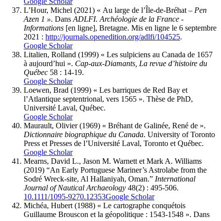
Google Scholar
L’Hour,
Michel (2021) « Au large de l’Île-de-Bréhat –
Pen
Azen 1 »
. Dans
ADLFI. Archéologie de la France -
Informations
[en ligne], Bretagne. Mis en ligne le 6 septembre
2021 :
http://journals.openedition.org/adlfi/104525
.
Google Scholar
Litalien
, Rolland (1999) « Les sulpiciens au Canada de 1657
à aujourd’hui ».
Cap-aux-Diamants, La revue d’histoire du
Québec
58 : 14-19.
Google Scholar
Loewen
, Brad (1999) « Les barriques de Red Bay et
l’Atlantique septentrional, vers 1565 ». Thèse de PhD,
Université Laval, Québec.
Google Scholar
Maurault
, Olivier (1969) « Bréhant de Galinée, René de ».
Dictionnaire biographique du Canada
. University of Toronto
Press et Presses de l’Université Laval, Toronto et Québec.
Google Scholar
Mearns
, David L., Jason M.
Warnett
et Mark A.
Williams
(2019) “An Early Portuguese Mariner’s Astrolabe from the
Sodré Wreck-site, Al Hallaniyah, Oman.”
International
Journal of Nautical Archaeology
48(2) : 495-506.
10.1111/1095-9270.12353
Google Scholar
Michéa
, Hubert (1988) « Le cartographe conquétois
Guillaume Brouscon et la géopolitique : 1543-1548 ». Dans