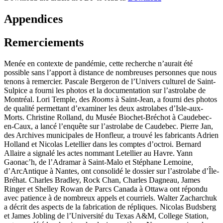
Appendices
Remerciements
Menée en contexte de pandémie, cette recherche n’aurait été
possible sans l’apport à distance de nombreuses personnes que nous
tenons à remercier. Pascale Bergeron de l’Univers culturel de Saint-
Sulpice a fourni les photos et la documentation sur l’astrolabe de
Montréal. Lori Temple, des
Rooms
à Saint-Jean, a fourni des photos
de qualité permettant d’examiner les deux astrolabes d’Isle-aux-
Morts. Christine Rolland, du Musée Biochet-Bréchot à Caudebec-
en-Caux, a lancé l’enquête sur l’astrolabe de Caudebec. Pierre Jan,
des Archives municipales de Honfleur, a trouvé les fabricants Adrien
Holland et Nicolas Letellier dans les comptes d’octroi. Bernard
Allaire a signalé les actes nommant Letellier au Havre. Yann
Gaonac’h, de l’Adramar à Saint-Malo et Stéphane Lemoine,
d’ArcAntique à Nantes, ont consolidé le dossier sur l’astrolabe d’Île-
Bréhat. Charles Bradley, Rock Chan, Charles Dagneau, James
Ringer et Shelley Rowan de Parcs Canada à Ottawa ont répondu
avec patience à de nombreux appels et courriels. Walter Zacharchuk
a décrit des aspects de la fabrication de répliques. Nicolas Budsberg
et James Jobling de l’Université du Texas A&M, College Station,