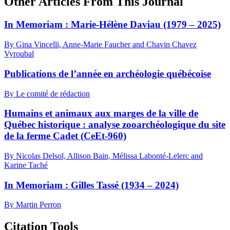
Other Articles From This Journal
In Memoriam :
M
arie-Hélène Daviau (1979 – 2025)
By Gina Vincelli, Anne-Marie Faucher and Chavin Chavez
Vyroubal
Publications de l’année en archéologie québécoise
By Le comité de rédaction
Humains et animaux aux marges de la ville de
Québec historique : analyse zooarchéologique du site
de la ferme Cadet (CeEt-960)
By Nicolas Delsol, Allison Bain, Mélissa Labonté-Lelerc and
Karine Taché
In Memoriam :
G
illes Tassé (1934 – 2024)
By Martin Perron
Citation Tools