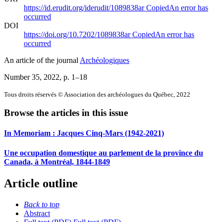
https://id.erudit.org/iderudit/1089838ar
Copied
An error has
occurred
DOI
https://doi.org/10.7202/1089838ar
Copied
An error has
occurred
An article of the journal
Archéologiques
Number 35, 2022
, p. 1–18
Tous droits réservés © Association des archéologues du Québec, 2022
Browse the articles in this issue
In Memoriam :
J
acques Cinq-Mars (1942-2021)
Une occupation domestique au parlement de la province du
Canada, à Montréal, 1844-1849
Article outline
Back to top
Abstract