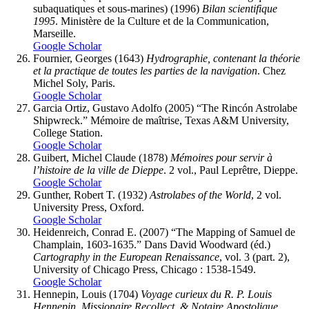
subaquatiques et sous-marines) (1996)
Bilan scientifique
1995
. Ministère de la Culture et de la Communication,
Marseille.
Google Scholar
Fournier
, Georges (1643)
Hydrographie, contenant la théorie
et la practique de toutes les parties de la navigation
. Chez
Michel Soly, Paris.
Google Scholar
Garcia Ortiz
, Gustavo Adolfo (2005) “The Rincón Astrolabe
Shipwreck.” Mémoire de maîtrise, Texas A&M University,
College Station.
Google Scholar
Guibert,
Michel Claude (1878)
Mémoires pour servir à
l’histoire de la ville de Dieppe
. 2 vol., Paul Leprêtre, Dieppe.
Google Scholar
Gunther
, Robert T. (1932)
Astrolabes of the World
, 2 vol.
University Press, Oxford.
Google Scholar
Heidenreich
, Conrad E. (2007) “The Mapping of Samuel de
Champlain, 1603-1635.” Dans David Woodward (éd.)
Cartography in the European Renaissance
, vol. 3 (part. 2),
University of Chicago Press, Chicago : 1538-1549.
Google Scholar
Hennepin
, Louis (1704)
Voyage curieux du R. P. Louis
Hennepin, Missionaire Recollect, & Notaire Apostolique
.