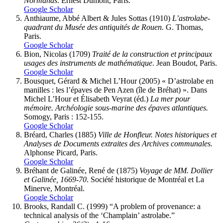
Normands
. Ernest Dumont, Paris.
Google Scholar
Anthiaume
, Abbé Albert & Jules
Sottas
(1910)
L’astrolabe-
quadrant du Musée des antiquités de Rouen.
G. Thomas,
Paris.
Google Scholar
Bion
, Nicolas (1709)
Traité de la construction et principaux
usages des instruments de mathématique
. Jean Boudot, Paris.
Google Scholar
Bousquet
, Gérard & Michel
L’Hour
(2005) « D’astrolabe en
manilles : les l’épaves de Pen Azen (île de Bréhat) ». Dans
Michel L’Hour et Élisabeth Veyrat (éd.)
La mer pour
mémoire. Archéologie sous-marine des épaves atlantiques.
Somogy, Paris : 152-155.
Google Scholar
Bréard
, Charles (1885)
Ville de Honfleur. Notes historiques et
Analyses de Documents extraites des Archives communales.
Alphonse Picard, Paris.
Google Scholar
Bréhant de Galinée
, René de (1875)
Voyage de MM. Dollier
et Galinée, 1669-70
. Société historique de Montréal et La
Minerve, Montréal.
Google Scholar
Brooks
, Randall C. (1999) “A problem of provenance: a
technical analysis of the ‘Champlain’ astrolabe.”