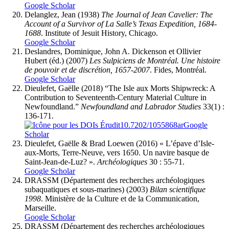
Google Scholar
Delanglez
, Jean (1938)
The Journal of Jean Cavelier: The
Account of a Survivor of La Salle’s Texas Expedition, 1684-
1688
. Institute of Jesuit History, Chicago.
Google Scholar
Deslandres
, Dominique, John A.
Dickenson
et Ollivier
Hubert
(éd.) (2007)
Les Sulpiciens de Montréal. Une histoire
de pouvoir et de discrétion, 1657-2007
. Fides, Montréal.
Google Scholar
Dieulefet
, Gaëlle (2018) “The Isle aux Morts Shipwreck: A
Contribution to Seventeenth-Century Material Culture in
Newfoundland.”
Newfoundland and Labrador Studies
33(1) :
136-171.
10.7202/1055868ar
Google
Scholar
Dieulefet
, Gaëlle & Brad
Loewen
(2016) « L’épave d’Isle-
aux-Morts, Terre-Neuve, vers 1650. Un navire basque de
Saint-Jean-de-Luz? ».
Archéologiques
30 : 55-71.
Google Scholar
DRASSM (Département des recherches archéologiques
subaquatiques et sous-marines) (2003)
Bilan scientifique
1998
. Ministère de la Culture et de la Communication,
Marseille.
Google Scholar
DRASSM (Département des recherches archéologiques