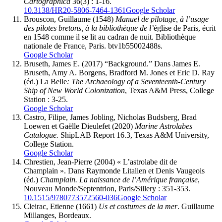
Cartographica
36(3) : 1-16.
10.3138/HR20-5806-7464-1361
Google Scholar
Brouscon
, Guillaume (1548)
Manuel de pilotage, à l’usage
des pilotes bretons, à la bibliothèque de l’
église de Paris, écrit
en 1548 comme il se lit au cadran de nuit. Bibliothèque
nationale de France, Paris. btv1b55002488s.
Google Scholar
Bruseth
, James E. (2017) “Background.” Dans James E.
Bruseth, Amy A. Borgens, Bradford M. Jones et Eric D. Ray
(éd.) La Belle
: The Archaeology of a Seventeenth-Century
Ship of New World Colonization
, Texas A&M Press, College
Station : 3-25.
Google Scholar
Castro
, Filipe, James
Jobling
, Nicholas
Budsberg
, Brad
Loewen
et Gaëlle
Dieulefet
(2020)
Marine Astrolabes
Catalogue.
ShipLAB Report 16.3, Texas A&M University,
College Station.
Google Scholar
Chrestien
, Jean-Pierre (2004) « L’astrolabe dit de
Champlain ». Dans Raymonde Litalien et Denis Vaugeois
(éd.)
Champlain. La naissance de l’Amérique française
,
Nouveau Monde/Septentrion, Paris/Sillery : 351-353.
10.1515/9780773572560-036
Google Scholar
Cleirac
, Etienne (1661)
Us et costumes de la mer
. Guillaume
Millanges, Bordeaux.