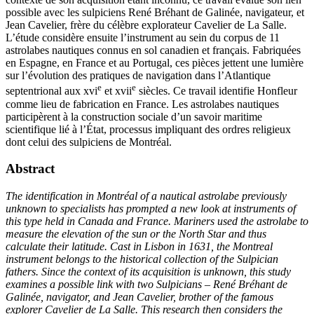
possible avec les sulpiciens René Bréhant de Galinée, navigateur, et
Jean Cavelier, frère du célèbre explorateur Cavelier de La Salle.
L’étude considère ensuite l’instrument au sein du corpus de 11
astrolabes nautiques connus en sol canadien et français. Fabriquées
en Espagne, en France et au Portugal, ces pièces jettent une lumière
sur l’évolution des pratiques de navigation dans l’Atlantique
e
e
septentrional aux
xvi
et
xvii
siècles. Ce travail identifie Honfleur
comme lieu de fabrication en France. Les astrolabes nautiques
participèrent à la construction sociale d’un savoir maritime
scientifique lié à l’État, processus impliquant des ordres religieux
dont celui des sulpiciens de Montréal.
Abstract
The identification in Montréal of a nautical astrolabe previously
unknown to specialists has prompted a new look at instruments of
this type held in Canada and France. Mariners used the astrolabe to
measure the elevation of the sun or the North Star and thus
calculate their latitude. Cast in Lisbon in 1631, the Montreal
instrument belongs to the historical collection of the Sulpician
fathers. Since the context of its acquisition is unknown, this study
examines a possible link with two Sulpicians – René Bréhant de
Galinée, navigator, and Jean Cavelier, brother of the famous
explorer Cavelier de La Salle. This research then considers the