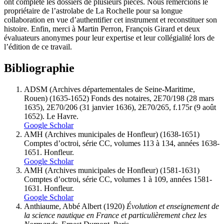
ont complété les dossiers de plusieurs pièces. Nous remercions le
propriétaire de l’astrolabe de La Rochelle pour sa longue
collaboration en vue d’authentifier cet instrument et reconstituer son
histoire. Enfin, merci à Martin Perron, François Girard et deux
évaluateurs anonymes pour leur expertise et leur collégialité lors de
l’édition de ce travail.
Bibliographie
ADSM (Archives départementales de Seine-Maritime,
Rouen) (1635-1652) Fonds des notaires, 2E70/198 (28 mars
1635), 2E70/206 (31 janvier 1636), 2E70/265, f.175r (9 août
1652). Le Havre.
Google Scholar
AMH (Archives municipales de Honfleur) (1638-1651)
Comptes d’octroi, série CC, volumes 113 à 134, années 1638-
1651. Honfleur.
Google Scholar
AMH (Archives municipales de Honfleur) (1581-1631)
Comptes d’octroi, série CC, volumes 1 à 109, années 1581-
1631. Honfleur.
Google Scholar
Anthiaume
, Abbé Albert (1920)
Évolution et enseignement de
la science nautique en France et particulièrement chez les