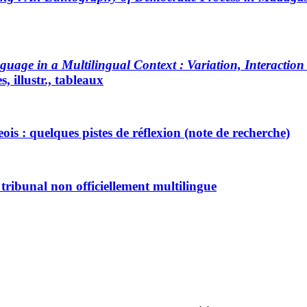
uage in a Multilingual Context : Variation, Interacti
 illustr., tableaux
is : quelques pistes de réflexion (note de recherche)
 tribunal non officiellement multilingue