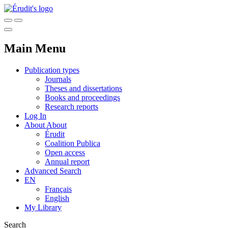
Main Menu
Publication types
Journals
Theses and dissertations
Books and proceedings
Research reports
Log In
About
About
Érudit
Coalition Publica
Open access
Annual report
Advanced Search
EN
Français
English
My Library
Search