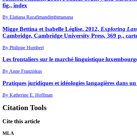
fig., index
By Elatiana Razafimandimbimanana
M
igge
Bettina et Isabelle L
église
, 2012,
Exploring Lang
Cambridge, Cambridge University Press, 369 p., cartes,
By Philippe Humbert
Les frontaliers sur le marché linguistique luxembourgeo
By Anne Franziskus
Pratiques juridiques et idéologies langagières dans un
By Katherine E. Hoffman
Citation Tools
Cite this article
MLA