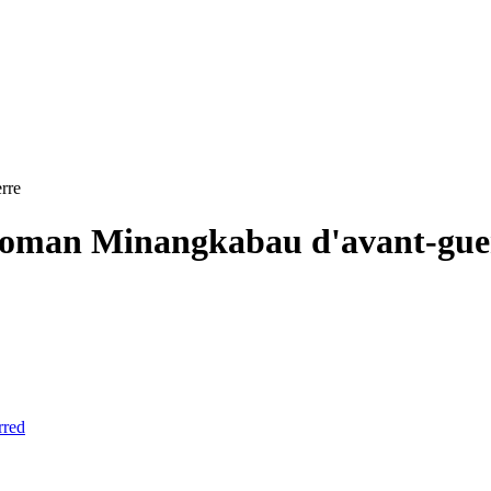
rre
e roman Minangkabau d'avant-gue
rred