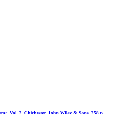
scar
, Vol. 2. Chichester, John Wiley & Sons, 258 p.,