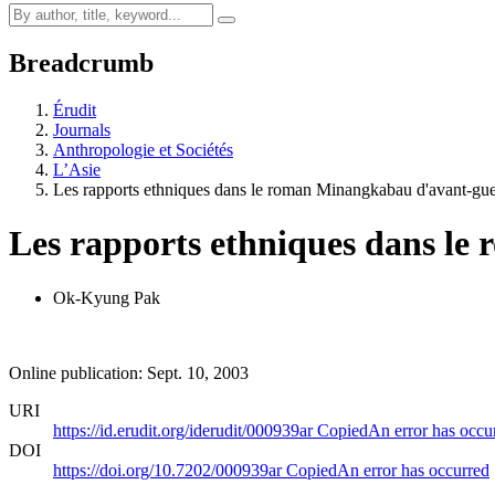
Breadcrumb
Érudit
Journals
Anthropologie et Sociétés
L’Asie
Les rapports ethniques dans le roman Minangkabau d'avant-gue
Les rapports ethniques dans l
Ok-Kyung Pak
Online publication: Sept. 10, 2003
URI
https://id.erudit.org/iderudit/000939ar
Copied
An error has occu
DOI
https://doi.org/10.7202/000939ar
Copied
An error has occurred