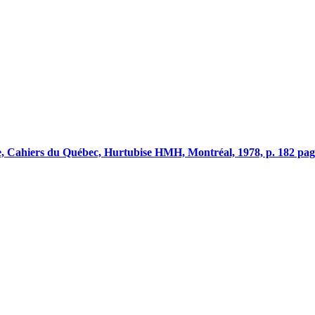
gie, Cahiers du Québec, Hurtubise HMH, Montréal, 1978, p. 182 pag