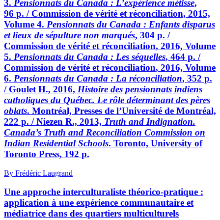
3.
Pensionnats du Canada
:
L’expérience métisse
,
96 p. / C
ommission de vérité et réconciliation
, 2015,
Volume 4.
Pensionnats du Canada
:
Enfants disparus
et lieux de sépulture non marqués
, 304 p. /
C
ommission de vérité et réconciliation
, 2016, Volume
5.
Pensionnats du Canada
:
Les séquelles
, 464 p. /
C
ommission de vérité et réconciliation
, 2016, Volume
6.
Pensionnats du Canada
:
La réconciliation
, 352 p.
/ G
oulet
H., 2016,
Histoire des pensionnats indiens
catholiques du Québec. Le rôle déterminant des pères
oblats
. Montréal, Presses de l’Université de Montréal,
222 p. / N
iezen
R., 2013,
Truth and Indignation.
Canada’s Truth and Reconciliation Commission on
Indian Residential Schools
. Toronto, University of
Toronto Press, 192 p.
By Frédéric Laugrand
Une approche interculturaliste théorico-pratique :
application à une expérience communautaire et
médiatrice dans des quartiers multiculturels