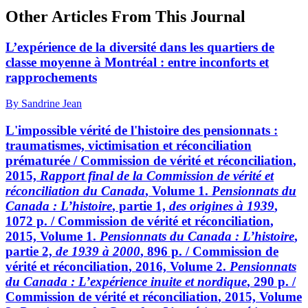
Other Articles From This Journal
L’expérience de la diversité dans les quartiers de
classe moyenne à Montréal : entre inconforts et
rapprochements
By Sandrine Jean
L'impossible vérité de l'histoire des pensionnats :
traumatismes, victimisation et réconciliation
prématurée / C
ommission de vérité et réconciliation
,
2015,
Rapport final de la Commission de vérité et
réconciliation du Canada
, Volume 1.
Pensionnats du
Canada
:
L’histoire
, partie 1,
des origines à 1939
,
1072 p. / C
ommission de vérité et réconciliation
,
2015, Volume 1.
Pensionnats du Canada
:
L’histoire
,
partie 2,
de 1939 à 2000
, 896 p. / C
ommission de
vérité et réconciliation
, 2016, Volume 2.
Pensionnats
du Canada
:
L’expérience inuite et nordique
, 290 p. /
C
ommission de vérité et réconciliation
, 2015, Volume