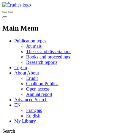
Main Menu
Publication types
Journals
Theses and dissertations
Books and proceedings
Research reports
Log In
About
About
Érudit
Coalition Publica
Open access
Annual report
Advanced Search
EN
Français
English
My Library
Search