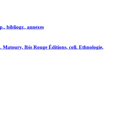
p., bibliogr., annexes
k
. Matoury, Ibis Rouge Éditions, coll. Ethnologie,