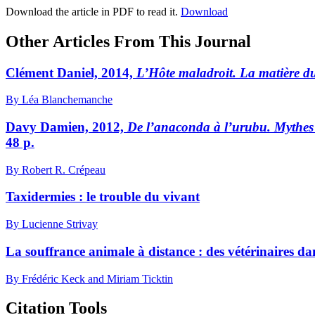
Download the article in PDF to read it.
Download
Other Articles From This Journal
C
lément
Daniel, 2014,
L’Hôte maladroit. La matière d
By Léa Blanchemanche
D
avy
Damien, 2012,
De l’anaconda à l’urubu. Mythes 
48 p.
By Robert R. Crépeau
Taxidermies : le trouble du vivant
By Lucienne Strivay
La souffrance animale à distance : des vétérinaires da
By Frédéric Keck and Miriam Ticktin
Citation Tools