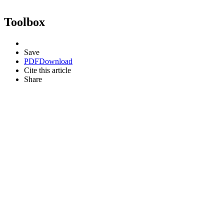
Toolbox
Save
PDF
Download
Cite this article
Share