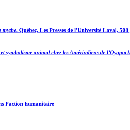
u mythe
. Québec, Les Presses de l’Université Laval, 508 
et symbolisme animal chez les Amérindiens de l’Oyapoc
ns l’action humanitaire