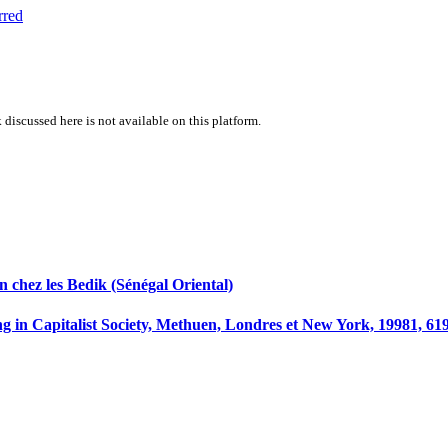
rred
 discussed here is not available on this platform.
 chez les Bedik (Sénégal Oriental)
 Capitalist Society, Methuen, Londres et New York, 19981, 619 p.