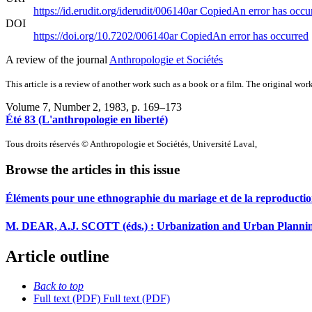
https://id.erudit.org/iderudit/006140ar
Copied
An error has occu
DOI
https://doi.org/10.7202/006140ar
Copied
An error has occurred
A review of the journal
Anthropologie et Sociétés
This article is a review of another work such as a book or a film. The original work
Volume 7, Number 2, 1983
, p. 169–173
Été 83 (L'anthropologie en liberté)
Tous droits réservés © Anthropologie et Sociétés, Université Laval,
Browse the articles in this issue
Éléments pour une ethnographie du mariage et de la reproduction
M. DEAR, A.J. SCOTT (éds.) : Urbanization and Urban Planning in
Article outline
Back to top
Full text (PDF)
Full text (PDF)