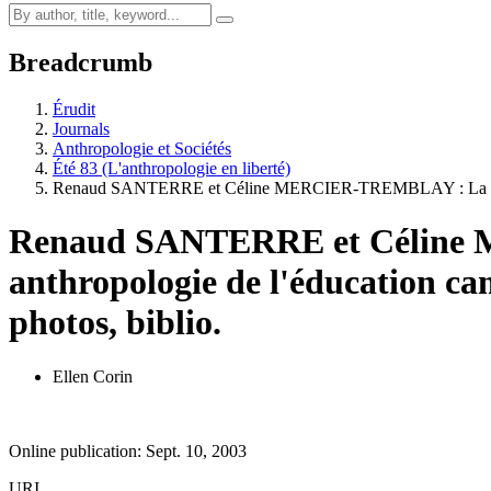
Breadcrumb
Érudit
Journals
Anthropologie et Sociétés
Été 83 (L'anthropologie en liberté)
Renaud SANTERRE et Céline MERCIER-TREMBLAY : La qu
Renaud SANTERRE et Céline M
anthropologie de l'éducation cam
photos, biblio.
Ellen Corin
Online publication: Sept. 10, 2003
URI