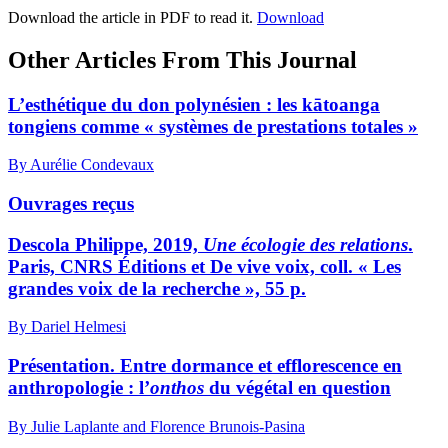
Download the article in PDF to read it.
Download
Other Articles From This Journal
L’esthétique du don polynésien : les kātoanga
tongiens comme « systèmes de prestations totales »
By Aurélie Condevaux
Ouvrages reçus
D
escola
Philippe, 2019,
Une écologie des relations
.
Paris, CNRS Éditions et De vive voix, coll. « Les
grandes voix de la recherche », 55 p.
By Dariel Helmesi
Présentation. Entre dormance et efflorescence en
anthropologie : l’
onthos
du végétal en question
By Julie Laplante and Florence Brunois-Pasina