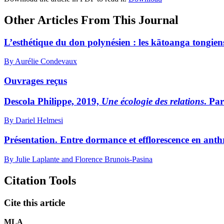
Other Articles From This Journal
L’esthétique du don polynésien : les kātoanga tongien
By Aurélie Condevaux
Ouvrages reçus
D
escola
Philippe, 2019,
Une écologie des relations
. Par
By Dariel Helmesi
Présentation. Entre dormance et efflorescence en anthr
By Julie Laplante and Florence Brunois-Pasina
Citation Tools
Cite this article
MLA