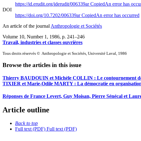
https://id.erudit.org/iderudit/006339ar
Copied
An error has occu
DOI
https://doi.org/10.7202/006339ar
Copied
An error has occurred
An article of the journal
Anthropologie et Sociétés
Volume 10, Number 1, 1986
, p. 241–246
Travail, industries et classes ouvrières
Tous droits réservés © Anthropologie et Sociétés, Université Laval, 1986
Browse the articles in this issue
Thierry BAUDOUIN et Michèle COLLIN : Le contournement des for
TIXIER et Marie-Odile MARTY : La démocratie en organisation, co
Réponses de France Levert, Guy Moisan, Pierre Sénécal et Laur
Article outline
Back to top
Full text (PDF)
Full text (PDF)