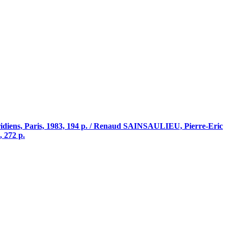
ridiens, Paris, 1983, 194 p. / Renaud SAINSAULIEU, Pierre-Eric
, 272 p.