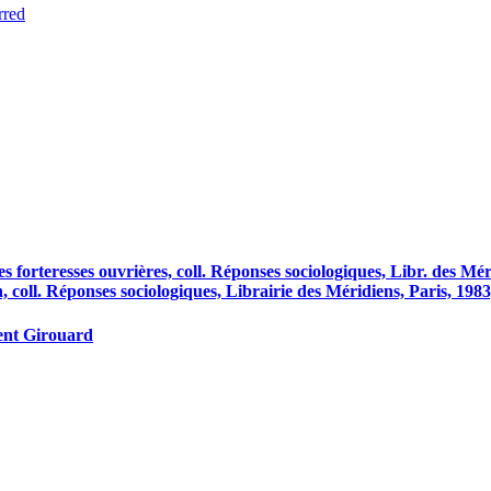
rred
teresses ouvrières, coll. Réponses sociologiques, Libr. des Mé
ll. Réponses sociologiques, Librairie des Méridiens, Paris, 1983
ent Girouard