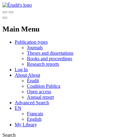
Main Menu
Publication types
Journals
Theses and dissertations
Books and proceedings
Research reports
Log In
About
About
Érudit
Coalition Publica
Open access
Annual report
Advanced Search
EN
Français
English
My Library
Search