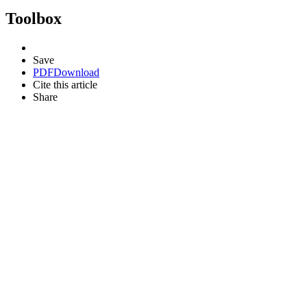
Toolbox
Save
PDF
Download
Cite this article
Share