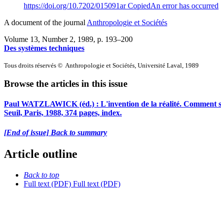
https://doi.org/10.7202/015091ar
Copied
An error has occurred
A document of the journal
Anthropologie et Sociétés
Volume 13, Number 2, 1989
, p. 193–200
Des systèmes techniques
Tous droits réservés © Anthropologie et Sociétés, Université Laval, 1989
Browse the articles in this issue
Paul WATZLAWICK (éd.) : L'invention de la réalité. Comment sav
Seuil, Paris, 1988, 374 pages, index.
[End of issue] Back to summary
Article outline
Back to top
Full text (PDF)
Full text (PDF)