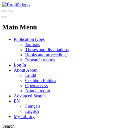
Main Menu
Publication types
Journals
Theses and dissertations
Books and proceedings
Research reports
Log In
About
About
Érudit
Coalition Publica
Open access
Annual report
Advanced Search
EN
Français
English
My Library
Search