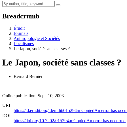
Breadcrumb
Érudit
Journals
Anthropologie et Sociétés
Localismes
Le Japon, société sans classes ?
Le Japon, société sans classes ?
Bernard Bernier
Online publication: Sept. 10, 2003
URI
https://id.erudit.org/iderudit/015294ar
Copied
An error has occu
DOI
https://doi.org/10.7202/015294ar
Copied
An error has occurred