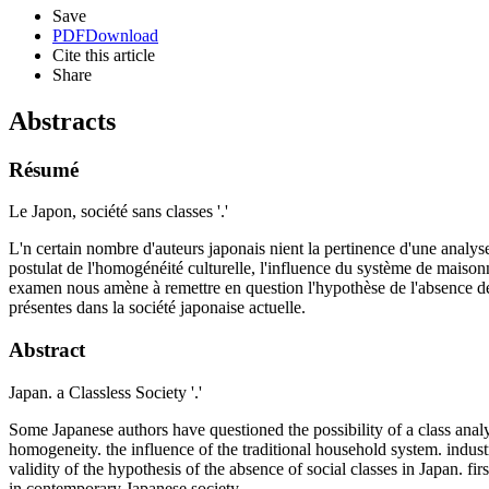
Save
PDF
Download
Cite this article
Share
Abstracts
Résumé
Le Japon, société sans classes '.'
L'n certain nombre d'auteurs japonais nient la pertinence d'une analys
postulat de l'homogénéité culturelle, l'influence du système de maison
examen nous amène à remettre en question l'hypothèse de l'absence de cl
présentes dans la société japonaise actuelle.
Abstract
Japan. a Classless Society '.'
Some Japanese authors have questioned the possibility of a class analysi
homogeneity. the influence of the traditional household system. indust
validity of the hypothesis of the absence of social classes in Japan. f
in contemporary Japanese society.