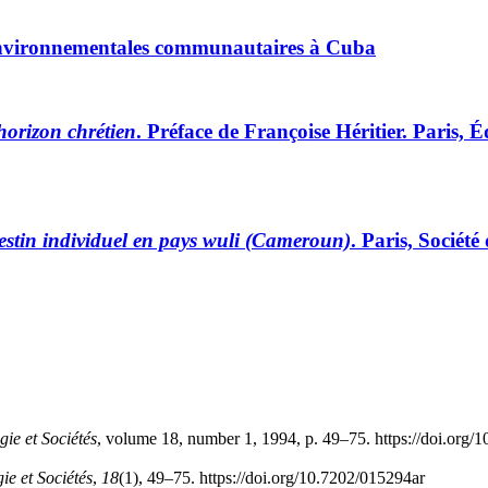
s environnementales communautaires à Cuba
 horizon chrétien
. Préface de Françoise Héritier. Paris, 
destin individuel en pays wuli (Cameroun)
. Paris, Société 
ie et Sociétés
, volume 18, number 1, 1994, p. 49–75. https://doi.org/
ie et Sociétés
,
18
(1), 49–75. https://doi.org/10.7202/015294ar