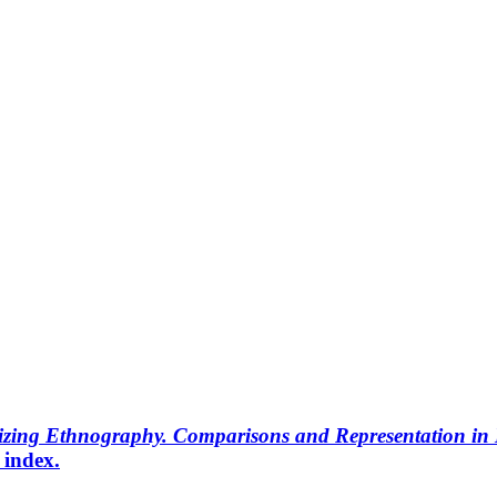
izing Ethnography. Comparisons and Representation in Ma
 index.