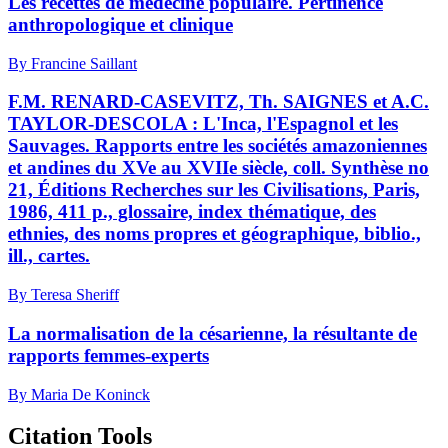
Les recettes de médecine populaire. Pertinence
anthropologique et clinique
By Francine Saillant
F.M. RENARD-CASEVITZ, Th. SAIGNES et A.C.
TAYLOR-DESCOLA : L'Inca, l'Espagnol et les
Sauvages. Rapports entre les sociétés amazoniennes
et andines du XVe au XVIIe siècle, coll. Synthèse no
21, Éditions Recherches sur les Civilisations, Paris,
1986, 411 p., glossaire, index thématique, des
ethnies, des noms propres et géographique, biblio.,
ill., cartes.
By Teresa Sheriff
La normalisation de la césarienne, la résultante de
rapports femmes-experts
By Maria De Koninck
Citation Tools