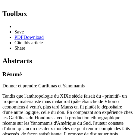
Toolbox
Save
PDF
Download
Cite this article
Share
Abstracts
Résumé
Donner et prendre Garifunas et Yanomamis
Tandis que l'anthropologie du XIXe siècle faisait du «primitif» un
troqueur matérialiste mais maladroit (pâle ébauche de Vhomo
economicus à venir), plus tard Mauss en fit plutôt le dépositaire
d'une autre logique, celle du don. En comparant son expérience chez
les Garifiinas du Honduras avec la production ethnographique
récente sur les Yanomamis d'Amérique du Sud, l'auteur constate
d'abord qu'aucun des deux modèles ne peut rendre compte des faits
observés, de façon satisfaisante. Il propose de distinguer trois