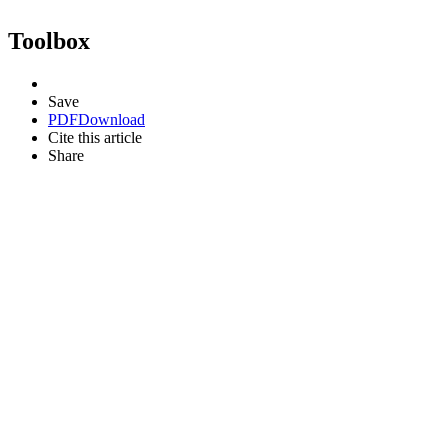
Toolbox
Save
PDF
Download
Cite this article
Share