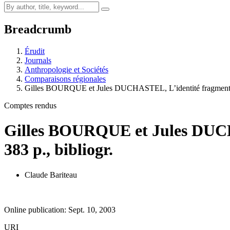
Breadcrumb
Érudit
Journals
Anthropologie et Sociétés
Comparaisons régionales
Gilles BOURQUE et Jules DUCHASTEL, L’identité fragmentée
Comptes rendus
Gilles BOURQUE et Jules DUCHA
383 p., bibliogr.
Claude Bariteau
Online publication: Sept. 10, 2003
URI