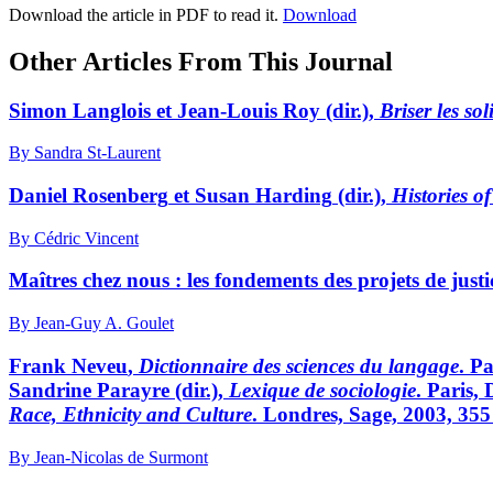
Download the article in PDF to read it.
Download
Other Articles From This Journal
Simon
Langlois
et Jean-Louis
Roy
(dir.),
Briser les so
By Sandra St-Laurent
Daniel
Rosenberg
et Susan
Harding
(dir.),
Histories o
By Cédric Vincent
Maîtres chez nous : les fondements des projets de just
By Jean-Guy A. Goulet
Frank
Neveu
,
Dictionnaire des sciences du langage
. P
Sandrine
Parayre
(dir.),
Lexique de sociologie
. Paris,
Race, Ethnicity and Culture
. Londres, Sage, 2003, 355
By Jean-Nicolas de Surmont