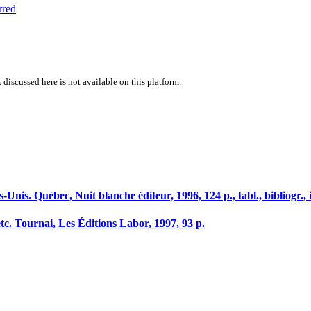
rred
 discussed here is not available on this platform.
is. Québec, Nuit blanche éditeur, 1996, 124 p., tabl., bibliogr., 
c. Tournai, Les Éditions Labor, 1997, 93 p.