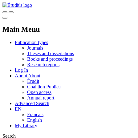
Main Menu
Publication types
Journals
Theses and dissertations
Books and proceedings
Research reports
Log In
About
About
Érudit
Coalition Publica
Open access
Annual report
Advanced Search
EN
Français
English
My Library
Search