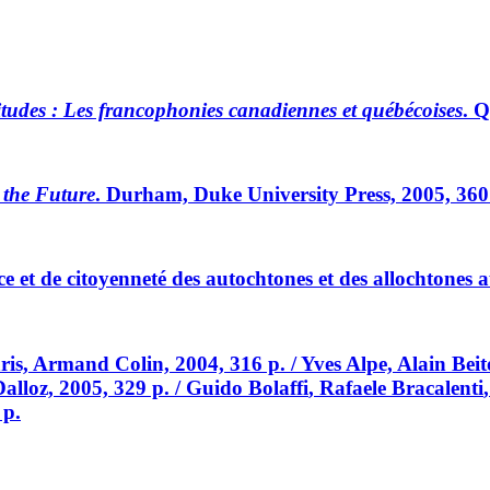
litudes : Les francophonies canadiennes et québécoises
. Q
f the Future
. Durham, Duke University Press, 2005, 360 p.,
ice et de citoyenneté des autochtones et des allochtones
aris, Armand Colin, 2004, 316 p. / Yves
Alpe,
Alain
Beit
 Dalloz, 2005, 329 p. / Guido
Bolaffi
, Rafaele
Bracalenti
 p.