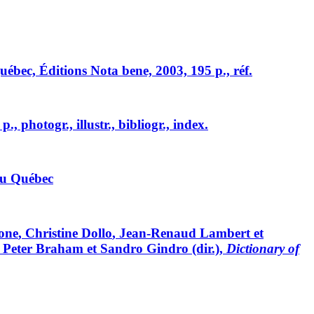
uébec, Éditions Nota bene, 2003, 195 p., réf.
 photogr., illustr., bibliogr., index.
 au Québec
one
, Christine
Dollo
, Jean-Renaud
Lambert
et
, Peter
Braham
et Sandro
Gindro
(dir.),
Dictionary of