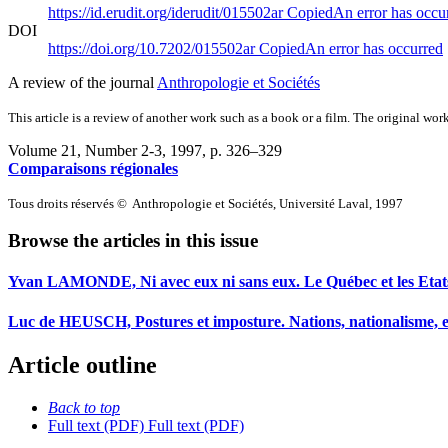
https://id.erudit.org/iderudit/015502ar
Copied
An error has occu
DOI
https://doi.org/10.7202/015502ar
Copied
An error has occurred
A review of the journal
Anthropologie et Sociétés
This article is a review of another work such as a book or a film. The original work
Volume 21, Number 2-3, 1997
, p. 326–329
Comparaisons régionales
Tous droits réservés © Anthropologie et Sociétés, Université Laval, 1997
Browse the articles in this issue
Yvan LAMONDE, Ni avec eux ni sans eux. Le Québec et les Etats-Un
Luc de HEUSCH, Postures et imposture. Nations, nationalisme, et
Article outline
Back to top
Full text (PDF)
Full text (PDF)