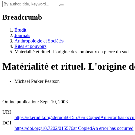
Breadcrumb
Érudit
Journals
Anthropologie et Sociétés
Rites et pouvoirs
Matérialité et rituel. L'origine des tombeaux en pierre du sud …
Matérialité et rituel. L'origin
Michael Parker Pearson
Online publication: Sept. 10, 2003
URI
https://id.erudit.org/iderudit/015576ar
Copied
An error has occu
DOI
https://doi.org/10.7202/015576ar
Copied
An error has occurred