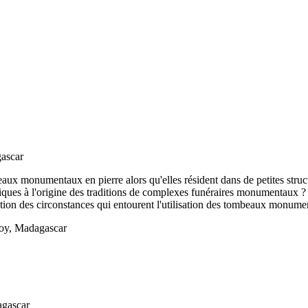
gascar
eaux monumentaux en pierre alors qu'elles résident dans de petites stru
tiques à l'origine des traditions de complexes funéraires monumentaux ? 
oration des circonstances qui entourent l'utilisation des tombeaux monum
droy, Madagascar
agascar