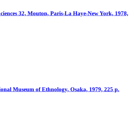
ciences 32, Mouton, Paris-La Haye-New York, 1978,
ional Museum of Ethnology, Osaka, 1979, 225 p.