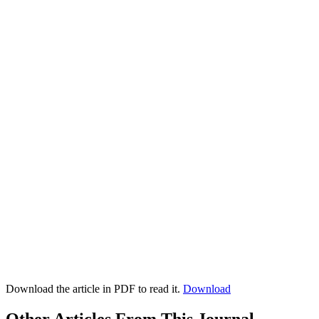
Download the article in PDF to read it.
Download
Other Articles From This Journal