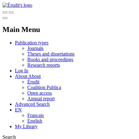
Main Menu
Publication types
Journals
Theses and dissertations
Books and proceedings
Research reports
Log In
About
About
Érudit
Coalition Publica
Open access
Annual report
Advanced Search
EN
Français
English
My Library
Search