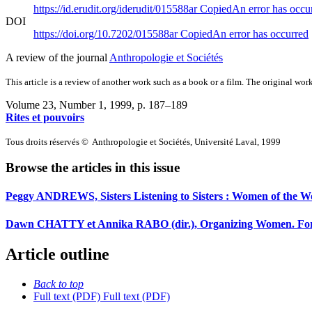
https://id.erudit.org/iderudit/015588ar
Copied
An error has occu
DOI
https://doi.org/10.7202/015588ar
Copied
An error has occurred
A review of the journal
Anthropologie et Sociétés
This article is a review of another work such as a book or a film. The original work
Volume 23, Number 1, 1999
, p. 187–189
Rites et pouvoirs
Tous droits réservés © Anthropologie et Sociétés, Université Laval, 1999
Browse the articles in this issue
Peggy ANDREWS, Sisters Listening to Sisters : Women of the Wor
Dawn CHATTY et Annika RABO (dir.), Organizing Women. Formal a
Article outline
Back to top
Full text (PDF)
Full text (PDF)