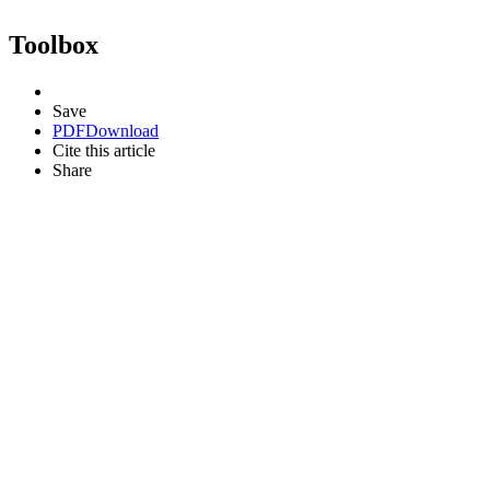
Toolbox
Save
PDF
Download
Cite this article
Share