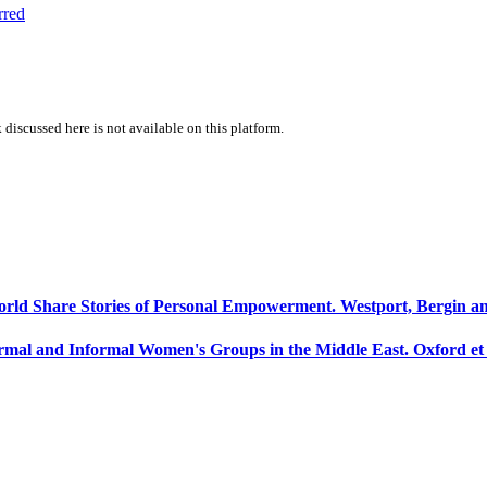
rred
 discussed here is not available on this platform.
ld Share Stories of Personal Empowerment. Westport, Bergin and G
nd Informal Women's Groups in the Middle East. Oxford et New Y