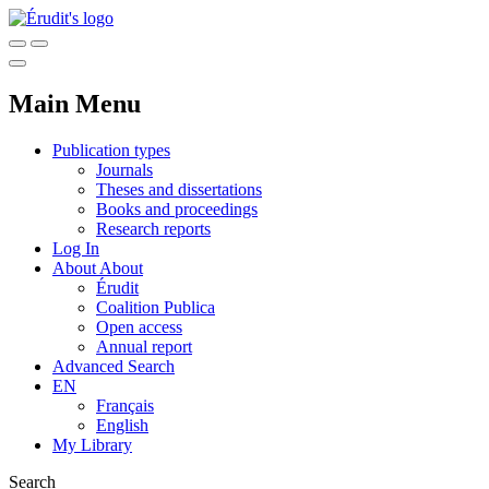
Main Menu
Publication types
Journals
Theses and dissertations
Books and proceedings
Research reports
Log In
About
About
Érudit
Coalition Publica
Open access
Annual report
Advanced Search
EN
Français
English
My Library
Search