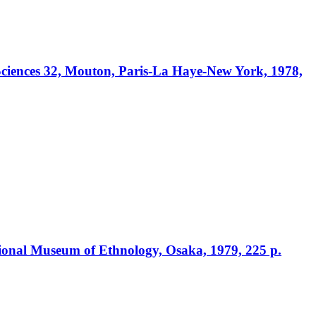
ciences 32, Mouton, Paris-La Haye-New York, 1978,
ional Museum of Ethnology, Osaka, 1979, 225 p.