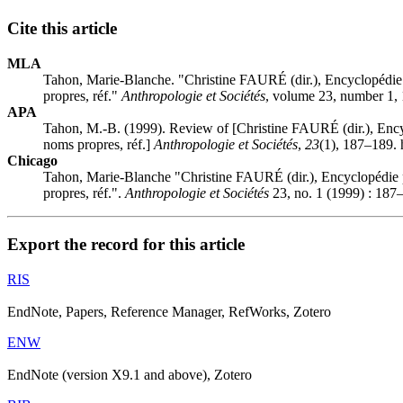
Cite this article
MLA
Tahon, Marie-Blanche. "Christine FAURÉ (dir.), Encyclopédie p
propres, réf."
Anthropologie et Sociétés
, volume 23, number 1, 
APA
Tahon, M.-B. (1999). Review of [Christine FAURÉ (dir.), Encycl
noms propres, réf.]
Anthropologie et Sociétés
,
23
(1), 187–189. 
Chicago
Tahon, Marie-Blanche "Christine FAURÉ (dir.), Encyclopédie po
propres, réf.".
Anthropologie et Sociétés
23, no. 1 (1999) : 187
Export the record for this article
RIS
EndNote, Papers, Reference Manager, RefWorks, Zotero
ENW
EndNote (version X9.1 and above), Zotero