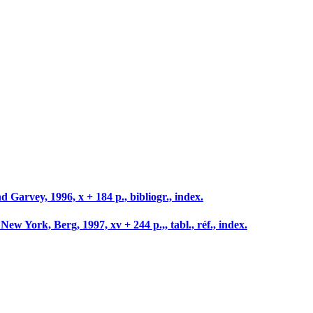
arvey, 1996, x + 184 p., bibliogr., index.
ork, Berg, 1997, xv + 244 p.,, tabl., réf., index.