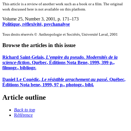
This article is a review of another work such as a book or a film. The original
work discussed here is not available on this platform.
Volume 25, Number 3, 2001
, p. 171–173
Politique, réflexivité, psychanalyse
Tous droits réservés © Anthropologie et Sociétés, Université Laval, 2001
Browse the articles in this issue
Richard
Saint-Gelais
,
L’empire du pseudo. Modernités de la
science-fiction
. Québec, Éditions Nota Bene, 1999, 399 p.,
filmogr., bibliogr.
Daniel
Le Couédic
,
Le résistible arrachement au passé
. Québec,
Éditions Nota bene, 1999, 97 p., photogr., bibl.
Article outline
Back to top
Référence