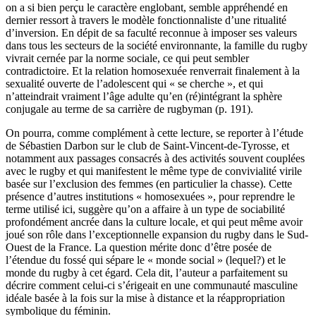
on a si bien perçu le caractère englobant, semble appréhendé en
dernier ressort à travers le modèle fonctionnaliste d’une ritualité
d’inversion. En dépit de sa faculté reconnue à imposer ses valeurs
dans tous les secteurs de la société environnante, la famille du rugby
vivrait cernée par la norme sociale, ce qui peut sembler
contradictoire. Et la relation homosexuée renverrait finalement à la
sexualité ouverte de l’adolescent qui « se cherche », et qui
n’atteindrait vraiment l’âge adulte qu’en (ré)intégrant la sphère
conjugale au terme de sa carrière de rugbyman (p. 191).
On pourra, comme complément à cette lecture, se reporter à l’étude
de Sébastien Darbon sur le club de Saint-Vincent-de-Tyrosse, et
notamment aux passages consacrés à des activités souvent couplées
avec le rugby et qui manifestent le même type de convivialité virile
basée sur l’exclusion des femmes (en particulier la chasse). Cette
présence d’autres institutions « homosexuées », pour reprendre le
terme utilisé ici, suggère qu’on a affaire à un type de sociabilité
profondément ancrée dans la culture locale, et qui peut même avoir
joué son rôle dans l’exceptionnelle expansion du rugby dans le Sud-
Ouest de la France. La question mérite donc d’être posée de
l’étendue du fossé qui sépare le « monde social » (lequel?) et le
monde du rugby à cet égard. Cela dit, l’auteur a parfaitement su
décrire comment celui-ci s’érigeait en une communauté masculine
idéale basée à la fois sur la mise à distance et la réappropriation
symbolique du féminin.