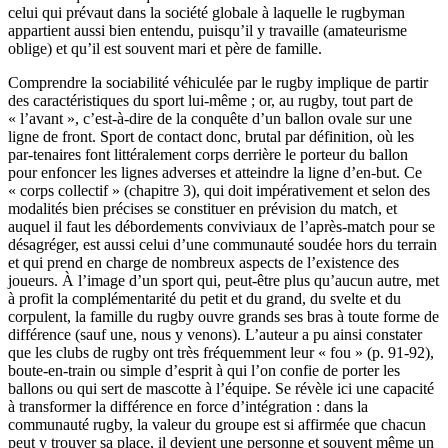
celui qui prévaut dans la société globale à laquelle le rugbyman
appartient aussi bien entendu, puisqu’il y travaille (amateurisme
oblige) et qu’il est souvent mari et père de famille.
Comprendre la sociabilité véhiculée par le rugby implique de partir
des caractéristiques du sport lui-même ; or, au rugby, tout part de
« l’avant », c’est-à-dire de la conquête d’un ballon ovale sur une
ligne de front. Sport de contact donc, brutal par définition, où les
par-tenaires font littéralement corps derrière le porteur du ballon
pour enfoncer les lignes adverses et atteindre la ligne d’en-but. Ce
« corps collectif » (chapitre 3), qui doit impérativement et selon des
modalités bien précises se constituer en prévision du match, et
auquel il faut les débordements conviviaux de l’après-match pour se
désagréger, est aussi celui d’une communauté soudée hors du terrain
et qui prend en charge de nombreux aspects de l’existence des
joueurs. À l’image d’un sport qui, peut-être plus qu’aucun autre, met
à profit la complémentarité du petit et du grand, du svelte et du
corpulent, la famille du rugby ouvre grands ses bras à toute forme de
différence (sauf une, nous y venons). L’auteur a pu ainsi constater
que les clubs de rugby ont très fréquemment leur « fou » (p. 91-92),
boute-en-train ou simple d’esprit à qui l’on confie de porter les
ballons ou qui sert de mascotte à l’équipe. Se révèle ici une capacité
à transformer la différence en force d’intégration : dans la
communauté rugby, la valeur du groupe est si affirmée que chacun
peut y trouver sa place, il devient une personne et souvent même un