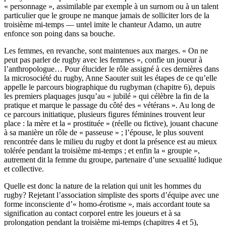
« personnage », assimilable par exemple à un surnom ou à un talent
particulier que le groupe ne manque jamais de solliciter lors de la
troisième mi-temps — untel imite le chanteur Adamo, un autre
enfonce son poing dans sa bouche.
Les femmes, en revanche, sont maintenues aux marges. « On ne
peut pas parler de rugby avec les femmes », confie un joueur à
l’anthropologue… Pour élucider le rôle assigné à ces dernières dans
la microsociété du rugby, Anne Saouter suit les étapes de ce qu’elle
appelle le parcours biographique du rugbyman (chapitre 6), depuis
les premiers plaquages jusqu’au « jubilé » qui célèbre la fin de la
pratique et marque le passage du côté des « vétérans ». Au long de
ce parcours initiatique, plusieurs figures féminines trouvent leur
place : la mère et la « prostituée » (réelle ou fictive), jouant chacune
à sa manière un rôle de « passeuse » ; l’épouse, le plus souvent
rencontrée dans le milieu du rugby et dont la présence est au mieux
tolérée pendant la troisième mi-temps ; et enfin la « groupie »,
autrement dit la femme du groupe, partenaire d’une sexualité ludique
et collective.
Quelle est donc la nature de la relation qui unit les hommes du
rugby? Rejetant l’association simpliste des sports d’équipe avec une
forme inconsciente d’« homo-érotisme », mais accordant toute sa
signification au contact corporel entre les joueurs et à sa
prolongation pendant la troisième mi-temps (chapitres 4 et 5),