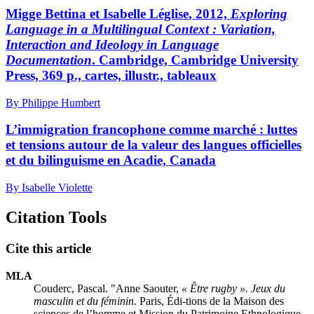
M
igge
Bettina et Isabelle L
église
, 2012,
Exploring
Language in a Multilingual Context : Variation,
Interaction and Ideology in Language
Documentation
. Cambridge, Cambridge University
Press, 369 p., cartes, illustr., tableaux
By Philippe Humbert
L’immigration francophone comme marché : luttes
et tensions autour de la valeur des langues officielles
et du bilinguisme en Acadie, Canada
By Isabelle Violette
Citation Tools
Cite this article
MLA
Couderc, Pascal. "Anne
Saouter
,
« Être rugby ». Jeux du
masculin et du féminin
. Paris, Édi-tions de la Maison des
sciences de l’homme et Mission du Patrimoine Ethnologique,