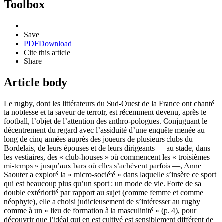
Toolbox
Save
PDF
Download
Cite this article
Share
Article body
Le rugby, dont les littérateurs du Sud-Ouest de la France ont chanté
la noblesse et la saveur de terroir, est récemment devenu, après le
football, l’objet de l’attention des anthro-pologues. Conjuguant le
décentrement du regard avec l’assiduité d’une enquête menée au
long de cinq années auprès des joueurs de plusieurs clubs du
Bordelais, de leurs épouses et de leurs dirigeants — au stade, dans
les vestiaires, des « club-houses » où commencent les « troisièmes
mi-temps » jusqu’aux bars où elles s’achèvent parfois —, Anne
Saouter a exploré la « micro-société » dans laquelle s’insère ce sport
qui est beaucoup plus qu’un sport : un mode de vie. Forte de sa
double extériorité par rapport au sujet (comme femme et comme
néophyte), elle a choisi judicieusement de s’intéresser au rugby
comme à un « lieu de formation à la masculinité » (p. 4), pour
découvrir que l’idéal qui en est cultivé est sensiblement différent de