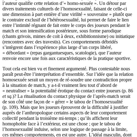
l’auteur qualifie cette relation d’« homo-sexuée ». Un détour par
divers traitements culturels de l’homosexualité, faisant de celle-ci
une dimension à part entière d’une virilité « souveraine » plutôt que
le contraire exclusif de l’hétérosexualité, lui permet de faire le lien
entre l’intimité régnant de fait entre le corps des joueurs pendant le
match et son intensification postérieure, sous forme parodique
(chants grivois, mimes de coït à deux, exhibitionnisme) ou initiatique
(rencontres avec des travestis). Ces comportements débridés
s’intègrent dans l’expérience plus large d’un corps libéré,
« débordant » (repas gargantuesques, scatologie), que l’auteur
renvoie encore une fois aux caractéristiques de la pratique sportive.
Tout cela est bien vu et finement argumenté. Plus contestable nous
paraît peut-être l’interprétation d’ensemble. Sur l’idée que la relation
homosexuée serait un moyen de ré-soudre une contradiction propre
à la situation de match, y a-t-il vraiment lieu tout d’abord de
« neutraliser » la potentialité érotique du contact entre joueurs (p. 86
et sq.
)? La ritualisation du contact physique de l’après-match serait
de son côté une façon de « gérer » le tabou de l’homosexualité
(p. 109). Mais que les joueurs éprouvent de la difficulté à justifier
auprès de l’anthropologue certains aspects de leur comportement
collectif pendant la troisième mi-temps ; qu’ils affichent leur
homophobie face à l’extérieur, est une chose ; que le tabou de
l’homosexualité induise, selon une logique de passage à la limite,
ces mêmes comportements, en est une autre. L’idéal masculin, dont